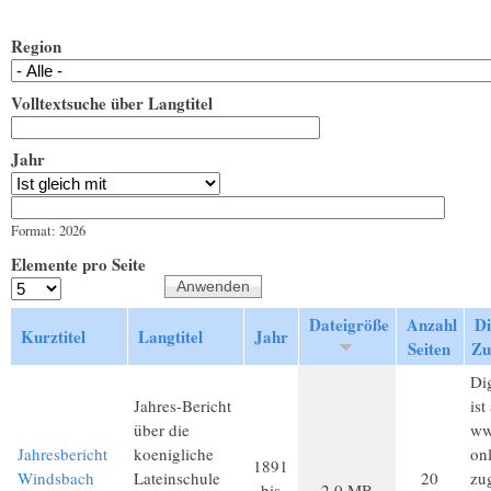
Region
Volltextsuche über Langtitel
Jahr
Jahr
Datum
Format: 2026
Elemente pro Seite
Dateigröße
Anzahl
Di
Kurztitel
Langtitel
Jahr
Seiten
Zu
Dig
Jahres-Bericht
ist
über die
ww
Jahresbericht
koenigliche
on
1891
Windsbach
Lateinschule
20
zu
bis
2,0 MB