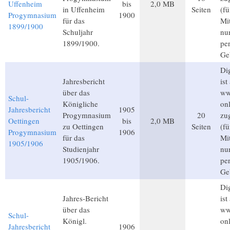
Uffenheim
bis
2,0 MB
in Uffenheim
Seiten
(f
Progymnasium
1900
für das
Mit
1899/1900
Schuljahr
nu
1899/1900.
pe
Ge
Dig
Jahresbericht
ist
über das
ww
Schul-
Königliche
on
Jahresbericht
1905
Progymnasium
20
zu
Oettingen
bis
2,0 MB
zu Oettingen
Seiten
(f
Progymnasium
1906
für das
Mit
1905/1906
Studienjahr
nu
1905/1906.
pe
Ge
Dig
Jahres-Bericht
ist
über das
ww
Schul-
Königl.
on
Jahresbericht
1906