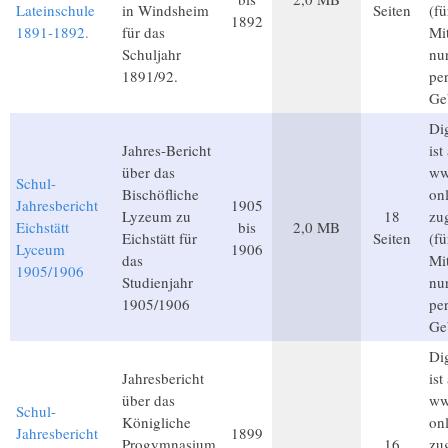
Lateinschule
in Windsheim
Seiten
(f
1892
1891-1892.
für das
Mit
Schuljahr
nu
1891/92.
pe
Ge
Dig
Jahres-Bericht
ist
über das
ww
Schul-
Bischöfliche
on
Jahresbericht
1905
Lyzeum zu
18
zu
Eichstätt
bis
2,0 MB
Eichstätt für
Seiten
(f
Lyceum
1906
das
Mit
1905/1906
Studienjahr
nu
1905/1906
pe
Ge
Dig
Jahresbericht
ist
über das
ww
Schul-
Königliche
on
Jahresbericht
1899
Progymnasium
16
zu