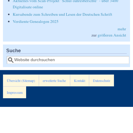
Aktuelles vom Scan-Projekt "Schul-Jahresberichte" - über 3400
Digitalisate online
Kursabende zum Schreiben und Lesen der Deutschen Schrift
Verdiente Genealogen 2025
mehr
zur
größeren Ansicht
Suche
Suche
Übersicht (Sitemap)
erweiterte Suche
Kontakt
Datenschutz
Impressum