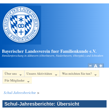
Direkt zum Inhalt
Bayerischer Landesverein fuer Familienkunde e.V.
Familienforschung in Altbayern (Oberbayern, Niederbayern, Oberpfalz) und Schwaben
Über uns
Unsere Aktivitäten
Was möchten Sie tun?
Für Mitglieder
Schul-Jahresberichte
>
Schul-Jahresberichte: Übersicht