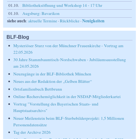
01.10.
Bibliotheksöffnung und Workshop 14 - 17 Uhr
01.10.
Augsburg: Bavarikon
siehe auch
Neuigkeiten
:
aktuelle Termine
·
Rückblicke
·
BLF-Blog
Mysteriöser Sturz von der Münchner Frauenkirche - Vortrag am
22.05.2026
30 Jahre Stammbaumtisch-Nordschwaben - Jubiläumsausstellung
am 24.05.2026
Neuzugänge in der BLF-Bibliothek München
Neues aus der Redaktion der „Gelben Blätter“
Ortsfamilienbuch Bettbrunn
Online-Recherchemöglichkeit in der NSDAP-Mitgliederkartei
Vortrag "Vorstellung des Bayerischen Staats- und
Hauptstaatsarchivs"
Neuer Meilenstein beim BLF-Sterbebilderprojekt: 1,5 Millionen
Personendatensätze
Tag der Archive 2026