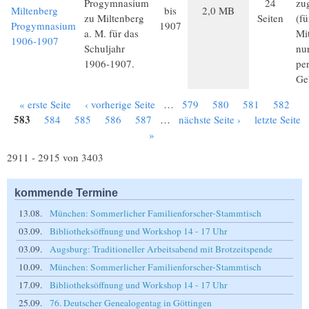
Progymnasium
24
zu
Miltenberg
bis
2,0 MB
zu Miltenberg
Seiten
(f
Progymnasium
1907
a. M. für das
Mit
1906-1907
Schuljahr
nu
1906-1907.
pe
Ge
« erste Seite
‹ vorherige Seite
…
579
580
581
582
Seiten
583
584
585
586
587
…
nächste Seite ›
letzte Seite
»
2911 - 2915 von 3403
kommende Termine
13.08.
München: Sommerlicher Familienforscher-Stammtisch
03.09.
Bibliotheksöffnung und Workshop 14 - 17 Uhr
03.09.
Augsburg: Traditioneller Arbeitsabend mit Brotzeitspende
10.09.
München: Sommerlicher Familienforscher-Stammtisch
17.09.
Bibliotheksöffnung und Workshop 14 - 17 Uhr
25.09.
76. Deutscher Genealogentag in Göttingen