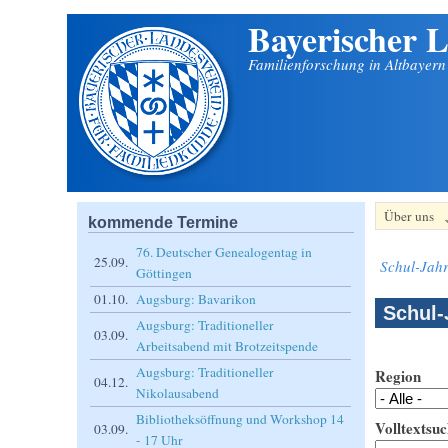
Bayerischer L
Direkt zum Inhalt
Familienforschung in Altbayer
Über uns
kommende Termine
76. Deutscher Genealogentag in
25.09.
Schul-Jahr
Göttingen
01.10.
Augsburg: Bavarikon
Schul-
Augsburg: Traditioneller
03.09.
Arbeitsabend mit Brotzeitspende
Augsburg: Traditioneller
Region
04.12.
Nikolausabend
Bibliotheksöffnung und Workshop 14
Volltextsuc
03.09.
- 17 Uhr