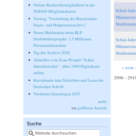
Online-Recherchemöglichkeit in der
Schul-Jahr
NSDAP-Mitgliederkartei
Münnersta
Vortrag "Vorstellung des Bayerischen
Studienans
Staats- und Hauptstaatsarchivs"
Neuer Meilenstein beim BLF-
Sterbebilderprojekt: 1,5 Millionen
Schul-Jahr
Personendatensätze
Münnersta
Studienans
Tag der Archive 2026
Aktuelles vom Scan-Projekt "Schul-
Jahresberichte" - über 3400 Digitalisate
« erste 
Seiten
online
2906 - 291
Kursabende zum Schreiben und Lesen der
Deutschen Schrift
Verdiente Genealogen 2025
mehr
zur
größeren Ansicht
Suche
Suche