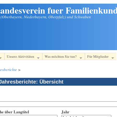
andesverein fuer Familienkund
n (Oberbayern, Niederbayern, Oberpfalz) und Schwaben
Unsere Aktivitäten
Was möchten Sie tun?
Für Mitglieder
esberichte
>
Jahresberichte: Übersicht
he über Langtitel
Jahr