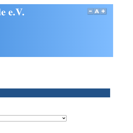
e e.V.