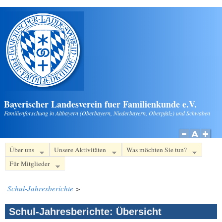
Direkt zum Inhalt
Bayerischer Landesverein fuer Familienkunde e.V.
Familienforschung in Altbayern (Oberbayern, Niederbayern, Oberpfalz) und Schwaben
Über uns
Unsere Aktivitäten
Was möchten Sie tun?
Für Mitglieder
Schul-Jahresberichte
>
Schul-Jahresberichte: Übersicht