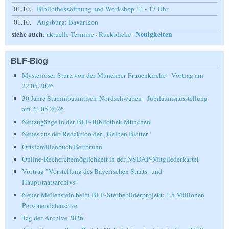
01.10.
Bibliotheksöffnung und Workshop 14 - 17 Uhr
01.10.
Augsburg: Bavarikon
siehe auch
Neuigkeiten
:
aktuelle Termine
·
Rückblicke
·
BLF-Blog
Mysteriöser Sturz von der Münchner Frauenkirche - Vortrag am
22.05.2026
30 Jahre Stammbaumtisch-Nordschwaben - Jubiläumsausstellung
am 24.05.2026
Neuzugänge in der BLF-Bibliothek München
Neues aus der Redaktion der „Gelben Blätter“
Ortsfamilienbuch Bettbrunn
Online-Recherchemöglichkeit in der NSDAP-Mitgliederkartei
Vortrag "Vorstellung des Bayerischen Staats- und
Hauptstaatsarchivs"
Neuer Meilenstein beim BLF-Sterbebilderprojekt: 1,5 Millionen
Personendatensätze
Tag der Archive 2026