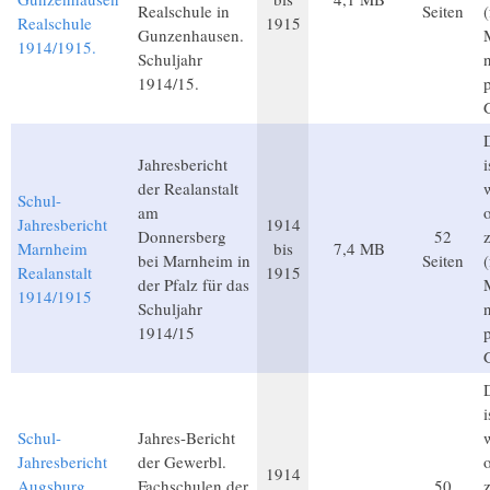
Realschule in
Seiten
Realschule
1915
Gunzenhausen.
1914/1915.
Schuljahr
1914/15.
D
Jahresbericht
i
der Realanstalt
Schul-
am
Jahresbericht
1914
Donnersberg
52
Marnheim
bis
7,4 MB
bei Marnheim in
Seiten
Realanstalt
1915
der Pfalz für das
1914/1915
Schuljahr
1914/15
D
i
Schul-
Jahres-Bericht
Jahresbericht
der Gewerbl.
1914
Augsburg
Fachschulen der
50