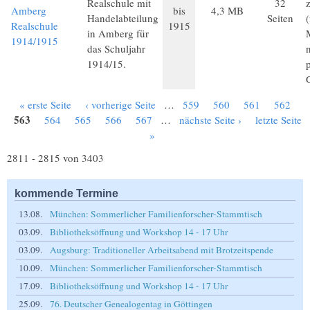
Realschule mit
32
Amberg
bis
4,3 MB
Handelabteilung
Seiten
Realschule
1915
in Amberg für
1914/1915
das Schuljahr
1914/15.
« erste Seite
‹ vorherige Seite
…
559
560
561
562
Seiten
563
564
565
566
567
…
nächste Seite ›
letzte Seite
»
2811 - 2815 von 3403
kommende Termine
13.08.
München: Sommerlicher Familienforscher-Stammtisch
03.09.
Bibliotheksöffnung und Workshop 14 - 17 Uhr
03.09.
Augsburg: Traditioneller Arbeitsabend mit Brotzeitspende
10.09.
München: Sommerlicher Familienforscher-Stammtisch
17.09.
Bibliotheksöffnung und Workshop 14 - 17 Uhr
25.09.
76. Deutscher Genealogentag in Göttingen