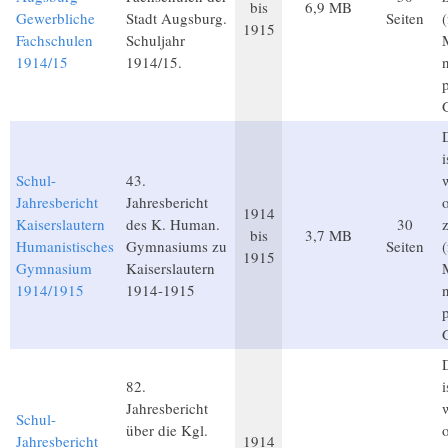
bis
6,9 MB
Gewerbliche
Stadt Augsburg.
Seiten
1915
Fachschulen
Schuljahr
1914/15
1914/15.
D
i
Schul-
43.
Jahresbericht
Jahresbericht
1914
Kaiserslautern
des K. Human.
30
bis
3,7 MB
Humanistisches
Gymnasiums zu
Seiten
1915
Gymnasium
Kaiserslautern
1914/1915
1914-1915
D
82.
i
Jahresbericht
Schul-
über die Kgl.
Jahresbericht
1914