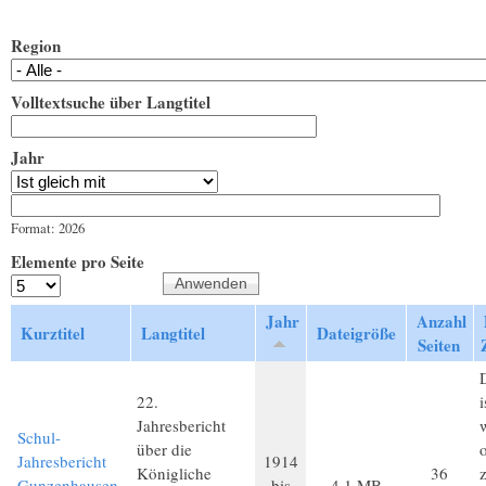
Region
Volltextsuche über Langtitel
Jahr
Jahr
Datum
Format: 2026
Elemente pro Seite
Jahr
Anzahl
Kurztitel
Langtitel
Dateigröße
Seiten
D
22.
i
Jahresbericht
Schul-
über die
Jahresbericht
1914
Königliche
36
Gunzenhausen
bis
4,1 MB