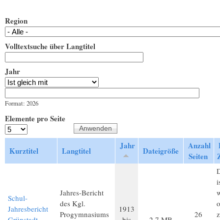
Region
Volltextsuche über Langtitel
Jahr
Jahr
Datum
Format: 2026
Elemente pro Seite
Jahr
Anzahl
Kurztitel
Langtitel
Dateigröße
Seiten
D
i
Jahres-Bericht
Schul-
des Kgl.
o
Jahresbericht
1913
Progymnasiums
26
z
Grünstadt
bis
2,7 MB