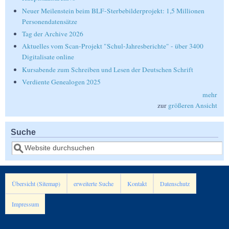
Neuer Meilenstein beim BLF-Sterbebilderprojekt: 1,5 Millionen
Personendatensätze
Tag der Archive 2026
Aktuelles vom Scan-Projekt "Schul-Jahresberichte" - über 3400
Digitalisate online
Kursabende zum Schreiben und Lesen der Deutschen Schrift
Verdiente Genealogen 2025
mehr
zur
größeren Ansicht
Suche
Suche
Übersicht (Sitemap)
erweiterte Suche
Kontakt
Datenschutz
Impressum