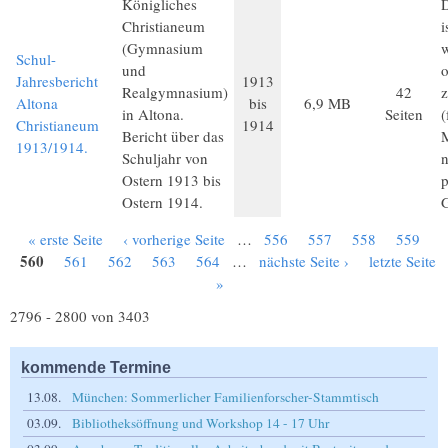
Königliches
D
Christianeum
i
(Gymnasium
Schul-
und
o
Jahresbericht
1913
Realgymnasium)
42
z
Altona
bis
6,9 MB
in Altona.
Seiten
(
Christianeum
1914
Bericht über das
M
1913/1914.
Schuljahr von
Ostern 1913 bis
p
Ostern 1914.
« erste Seite
‹ vorherige Seite
…
556
557
558
559
Seiten
560
561
562
563
564
…
nächste Seite ›
letzte Seite
»
2796 - 2800 von 3403
kommende Termine
13.08.
München: Sommerlicher Familienforscher-Stammtisch
03.09.
Bibliotheksöffnung und Workshop 14 - 17 Uhr