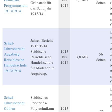
Grünstadt für
Seiten
(
Progymnasium
1914
das Schuljahr
M
1913/1914.
1913/14.
p
D
i
Jahres-Bericht
Schul-
1913/1914
Jahresbericht
o
Städtische
1913
Augsburg
56
z
Reischle'sche
bis
3,8 MB
Reischlesche
Seiten
(
Handelsschule
1914
Handelsschule
M
für Mädchen in
1913/1914
Augsburg.
p
D
i
Schul-
Städtisches
Jahresbericht
Friedrichs-
o
Cöthen
Polytechnikum
1913
72
z