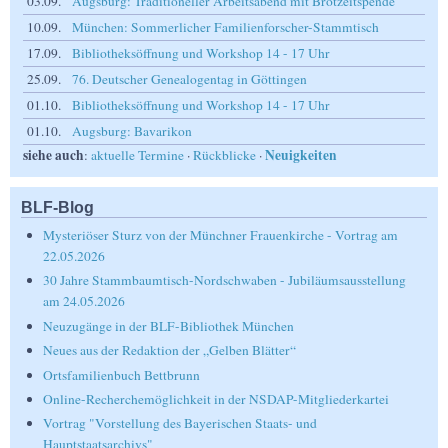
03.09.
Augsburg: Traditioneller Arbeitsabend mit Brotzeitspende
10.09.
München: Sommerlicher Familienforscher-Stammtisch
17.09.
Bibliotheksöffnung und Workshop 14 - 17 Uhr
25.09.
76. Deutscher Genealogentag in Göttingen
01.10.
Bibliotheksöffnung und Workshop 14 - 17 Uhr
01.10.
Augsburg: Bavarikon
siehe auch
Neuigkeiten
:
aktuelle Termine
·
Rückblicke
·
BLF-Blog
Mysteriöser Sturz von der Münchner Frauenkirche - Vortrag am
22.05.2026
30 Jahre Stammbaumtisch-Nordschwaben - Jubiläumsausstellung
am 24.05.2026
Neuzugänge in der BLF-Bibliothek München
Neues aus der Redaktion der „Gelben Blätter“
Ortsfamilienbuch Bettbrunn
Online-Recherchemöglichkeit in der NSDAP-Mitgliederkartei
Vortrag "Vorstellung des Bayerischen Staats- und
Hauptstaatsarchivs"