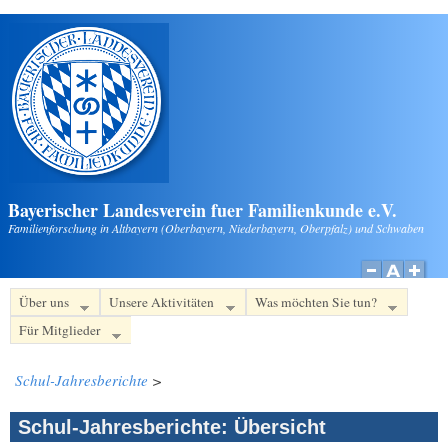
Direkt zum Inhalt
Bayerischer Landesverein fuer Familienkunde e.V.
Familienforschung in Altbayern (Oberbayern, Niederbayern, Oberpfalz) und Schwaben
Über uns
Unsere Aktivitäten
Was möchten Sie tun?
Für Mitglieder
Schul-Jahresberichte
>
Schul-Jahresberichte: Übersicht