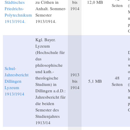
Städtisches
zu Cöthen in
bis
12,0 MB
Seiten
(
Friedrichs-
Anhalt. Sommer-
1914
M
Polytechnikum
Semester
1913/1914.
1913/1914.
p
Kgl. Bayer.
Lyzeum
(Hochschule für
D
das
i
philosophische
Schul-
und kath.-
o
Jahresbericht
1913
theologische
48
z
Dillingen
bis
5,1 MB
Studium) in
Seiten
(
Lyzeum
1914
Dillingen a.d.D.:
M
1913/1914
Jahresbericht für
die beiden
p
Semester des
Studienjahres
1913/14