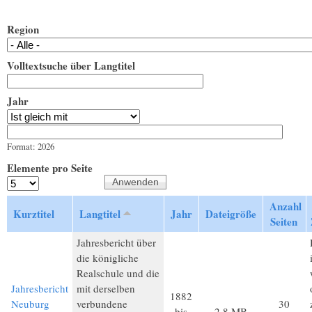
Region
Volltextsuche über Langtitel
Jahr
Jahr
Datum
Format: 2026
Elemente pro Seite
Anzahl
Kurztitel
Langtitel
Jahr
Dateigröße
Seiten
Jahresbericht über
die königliche
Realschule und die
Jahresbericht
mit derselben
1882
Neuburg
verbundene
30
bis
2,8 MB