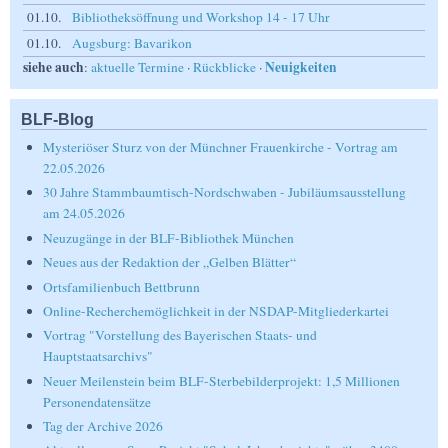
01.10.
Bibliotheksöffnung und Workshop 14 - 17 Uhr
01.10.
Augsburg: Bavarikon
siehe auch
Neuigkeiten
:
aktuelle Termine
·
Rückblicke
·
BLF-Blog
Mysteriöser Sturz von der Münchner Frauenkirche - Vortrag am
22.05.2026
30 Jahre Stammbaumtisch-Nordschwaben - Jubiläumsausstellung
am 24.05.2026
Neuzugänge in der BLF-Bibliothek München
Neues aus der Redaktion der „Gelben Blätter“
Ortsfamilienbuch Bettbrunn
Online-Recherchemöglichkeit in der NSDAP-Mitgliederkartei
Vortrag "Vorstellung des Bayerischen Staats- und
Hauptstaatsarchivs"
Neuer Meilenstein beim BLF-Sterbebilderprojekt: 1,5 Millionen
Personendatensätze
Tag der Archive 2026