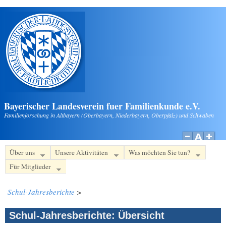
Direkt zum Inhalt
Bayerischer Landesverein fuer Familienkunde e.V.
Familienforschung in Altbayern (Oberbayern, Niederbayern, Oberpfalz) und Schwaben
Über uns
Unsere Aktivitäten
Was möchten Sie tun?
Für Mitglieder
Schul-Jahresberichte
>
Schul-Jahresberichte: Übersicht