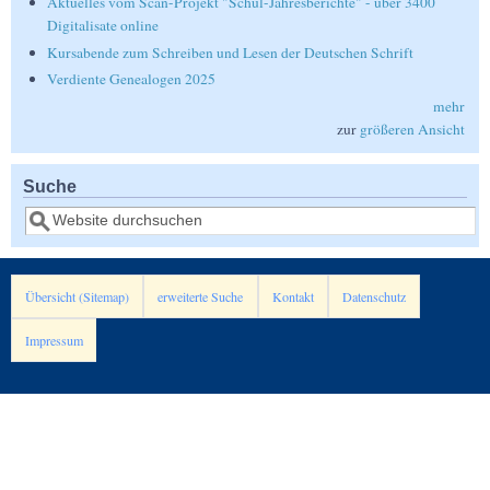
Aktuelles vom Scan-Projekt "Schul-Jahresberichte" - über 3400
Digitalisate online
Kursabende zum Schreiben und Lesen der Deutschen Schrift
Verdiente Genealogen 2025
mehr
zur
größeren Ansicht
Suche
Suche
Übersicht (Sitemap)
erweiterte Suche
Kontakt
Datenschutz
Impressum