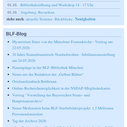
01.10.
Bibliotheksöffnung und Workshop 14 - 17 Uhr
01.10.
Augsburg: Bavarikon
siehe auch
Neuigkeiten
:
aktuelle Termine
·
Rückblicke
·
BLF-Blog
Mysteriöser Sturz von der Münchner Frauenkirche - Vortrag am
22.05.2026
30 Jahre Stammbaumtisch-Nordschwaben - Jubiläumsausstellung
am 24.05.2026
Neuzugänge in der BLF-Bibliothek München
Neues aus der Redaktion der „Gelben Blätter“
Ortsfamilienbuch Bettbrunn
Online-Recherchemöglichkeit in der NSDAP-Mitgliederkartei
Vortrag "Vorstellung des Bayerischen Staats- und
Hauptstaatsarchivs"
Neuer Meilenstein beim BLF-Sterbebilderprojekt: 1,5 Millionen
Personendatensätze
Tag der Archive 2026