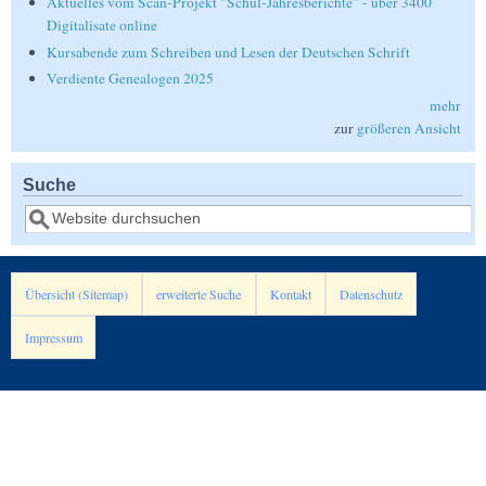
Aktuelles vom Scan-Projekt "Schul-Jahresberichte" - über 3400
Digitalisate online
Kursabende zum Schreiben und Lesen der Deutschen Schrift
Verdiente Genealogen 2025
mehr
zur
größeren Ansicht
Suche
Suche
Übersicht (Sitemap)
erweiterte Suche
Kontakt
Datenschutz
Impressum