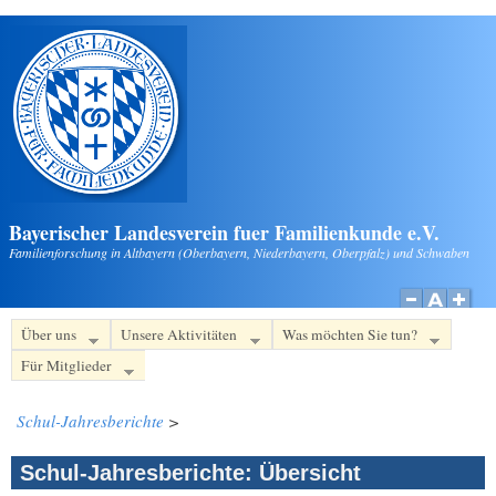
Direkt zum Inhalt
Bayerischer Landesverein fuer Familienkunde e.V.
Familienforschung in Altbayern (Oberbayern, Niederbayern, Oberpfalz) und Schwaben
Über uns
Unsere Aktivitäten
Was möchten Sie tun?
Für Mitglieder
Schul-Jahresberichte
>
Schul-Jahresberichte: Übersicht