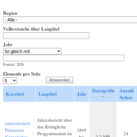
Region
Volltextsuche über Langtitel
Jahr
Jahr
Datum
Format: 2026
Elemente pro Seite
Dateigröße
Anzahl
Kurztitel
Langtitel
Jahr
Seiten
Jahresbericht über
Jahresbericht
das Königliche
Pirmasens
1895
Progymnasium zu
24
Königliches
bis
2,2 MB