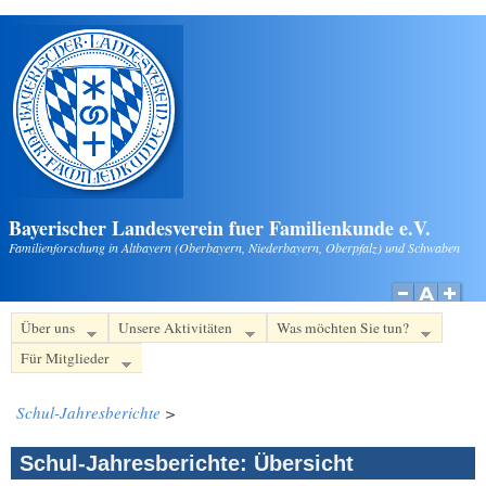
Direkt zum Inhalt
Bayerischer Landesverein fuer Familienkunde e.V.
Familienforschung in Altbayern (Oberbayern, Niederbayern, Oberpfalz) und Schwaben
Über uns
Unsere Aktivitäten
Was möchten Sie tun?
Für Mitglieder
Schul-Jahresberichte
>
Schul-Jahresberichte: Übersicht