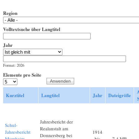
Region
Volltextsuche über Langtitel
Jahr
Jahr
Datum
Format: 2026
Elemente pro Seite
Kurztitel
Langtitel
Jahr
Dateigröße
S
Jahresbericht der
Schul-
Realanstalt am
Jahresbericht
1914
Donnersberg bei
Marnheim
bis
7,4 MB