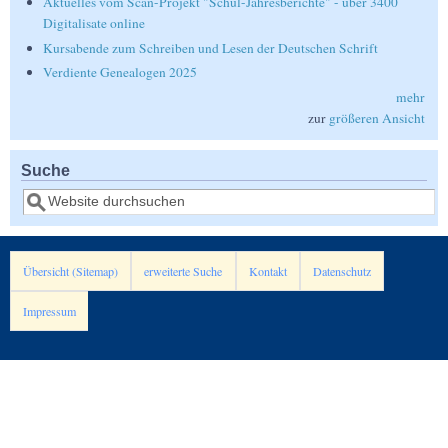
Aktuelles vom Scan-Projekt "Schul-Jahresberichte" - über 3400
Digitalisate online
Kursabende zum Schreiben und Lesen der Deutschen Schrift
Verdiente Genealogen 2025
mehr
zur
größeren Ansicht
Suche
Suche
Übersicht (Sitemap)
erweiterte Suche
Kontakt
Datenschutz
Impressum