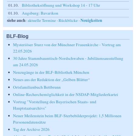
01.10.
Bibliotheksöffnung und Workshop 14 - 17 Uhr
01.10.
Augsburg: Bavarikon
siehe auch
Neuigkeiten
:
aktuelle Termine
·
Rückblicke
·
BLF-Blog
Mysteriöser Sturz von der Münchner Frauenkirche - Vortrag am
22.05.2026
30 Jahre Stammbaumtisch-Nordschwaben - Jubiläumsausstellung
am 24.05.2026
Neuzugänge in der BLF-Bibliothek München
Neues aus der Redaktion der „Gelben Blätter“
Ortsfamilienbuch Bettbrunn
Online-Recherchemöglichkeit in der NSDAP-Mitgliederkartei
Vortrag "Vorstellung des Bayerischen Staats- und
Hauptstaatsarchivs"
Neuer Meilenstein beim BLF-Sterbebilderprojekt: 1,5 Millionen
Personendatensätze
Tag der Archive 2026