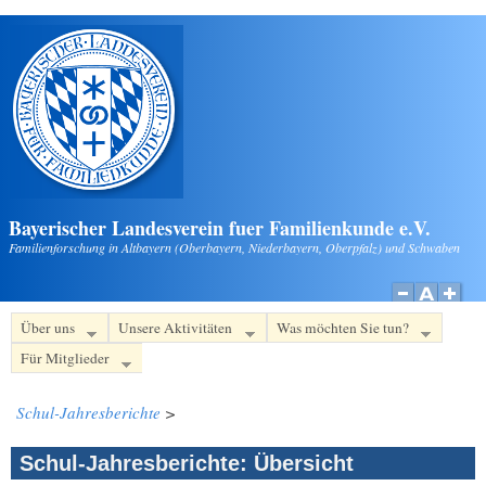
Direkt zum Inhalt
Bayerischer Landesverein fuer Familienkunde e.V.
Familienforschung in Altbayern (Oberbayern, Niederbayern, Oberpfalz) und Schwaben
Über uns
Unsere Aktivitäten
Was möchten Sie tun?
Für Mitglieder
Schul-Jahresberichte
>
Schul-Jahresberichte: Übersicht