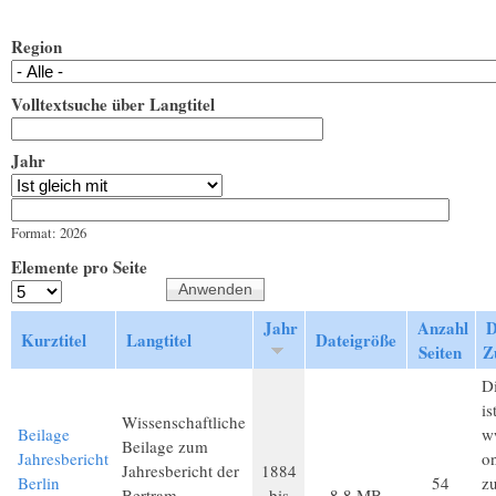
Region
Volltextsuche über Langtitel
Jahr
Jahr
Datum
Format: 2026
Elemente pro Seite
Jahr
Anzahl
D
Kurztitel
Langtitel
Dateigröße
Seiten
Z
Di
is
Wissenschaftliche
Beilage
w
Beilage zum
Jahresbericht
on
Jahresbericht der
1884
Berlin
54
z
Bertram-
bis
8,8 MB