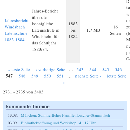
Di
is
Jahres-Bericht
w
über die
Jahresbericht
on
koenigliche
1883
Windsbach
16
z
Lateinschule in
bis
1,7 MB
Lateinschule
Seiten
(
Windsheim für
1884
1883-1884.
Mi
das Schuljahr
n
1883/84.
p
G
« erste Seite
‹ vorherige Seite
…
543
544
545
546
Seiten
547
548
549
550
551
…
nächste Seite ›
letzte Seite
»
2731 - 2735 von 3403
kommende Termine
13.08.
München: Sommerlicher Familienforscher-Stammtisch
03.09.
Bibliotheksöffnung und Workshop 14 - 17 Uhr