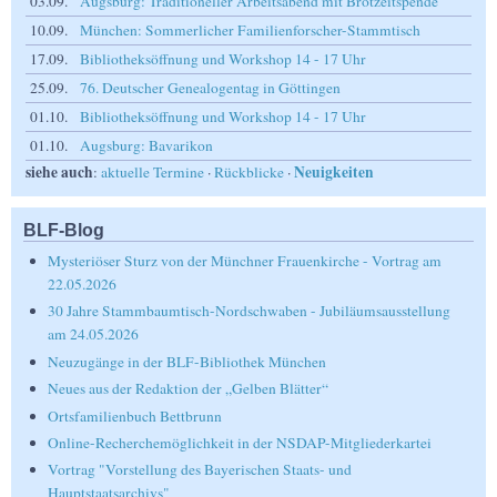
03.09.
Augsburg: Traditioneller Arbeitsabend mit Brotzeitspende
10.09.
München: Sommerlicher Familienforscher-Stammtisch
17.09.
Bibliotheksöffnung und Workshop 14 - 17 Uhr
25.09.
76. Deutscher Genealogentag in Göttingen
01.10.
Bibliotheksöffnung und Workshop 14 - 17 Uhr
01.10.
Augsburg: Bavarikon
siehe auch
Neuigkeiten
:
aktuelle Termine
·
Rückblicke
·
BLF-Blog
Mysteriöser Sturz von der Münchner Frauenkirche - Vortrag am
22.05.2026
30 Jahre Stammbaumtisch-Nordschwaben - Jubiläumsausstellung
am 24.05.2026
Neuzugänge in der BLF-Bibliothek München
Neues aus der Redaktion der „Gelben Blätter“
Ortsfamilienbuch Bettbrunn
Online-Recherchemöglichkeit in der NSDAP-Mitgliederkartei
Vortrag "Vorstellung des Bayerischen Staats- und
Hauptstaatsarchivs"