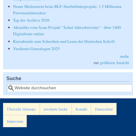
Neuer Meilenstein beim BLF-Sterbebilderprojekt: 1,5 Millionen
Personendatensätze
Tag der Archive 2026
Aktuelles vom Scan-Projekt "Schul-Jahresberichte" - über 3400
Digitalisate online
Kursabende zum Schreiben und Lesen der Deutschen Schrift
Verdiente Genealogen 2025
mehr
zur
größeren Ansicht
Suche
Suche
Übersicht (Sitemap)
erweiterte Suche
Kontakt
Datenschutz
Impressum