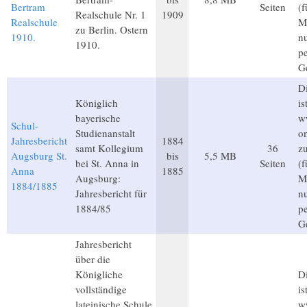
Bertram
Seiten
(
Realschule Nr. 1
1909
Realschule
Mi
zu Berlin. Ostern
1910.
n
1910.
p
G
Di
Königlich
is
bayerische
w
Schul-
Studienanstalt
on
Jahresbericht
1884
samt Kollegium
36
z
Augsburg St.
bis
5,5 MB
bei St. Anna in
Seiten
(
Anna
1885
Augsburg:
Mi
1884/1885
Jahresbericht für
n
1884/85
p
G
Jahresbericht
über die
Königliche
Di
vollständige
is
lateinische Schule
w