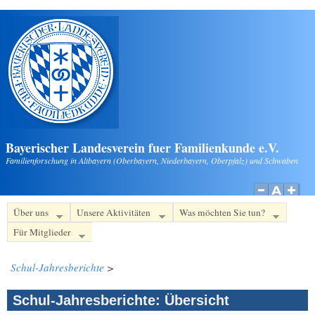
Direkt zum Inhalt
Bayerischer Landesverein fuer Familienkunde e.V.
Familienforschung in Altbayern (Oberbayern, Niederbayern, Oberpfalz) und Schwaben
Über uns
Unsere Aktivitäten
Was möchten Sie tun?
Für Mitglieder
Schul-Jahresberichte
>
Schul-Jahresberichte: Übersicht