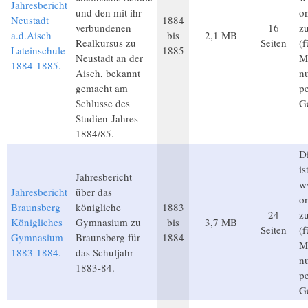
Jahresbericht
und den mit ihr
on
Neustadt
1884
verbundenen
16
z
a.d.Aisch
bis
2,1 MB
Realkursus zu
Seiten
(
Lateinschule
1885
Neustadt an der
Mi
1884-1885.
Aisch, bekannt
n
gemacht am
p
Schlusse des
G
Studien-Jahres
1884/85.
Di
is
Jahresbericht
w
Jahresbericht
über das
on
Braunsberg
königliche
1883
24
z
Königliches
Gymnasium zu
bis
3,7 MB
Seiten
(
Gymnasium
Braunsberg für
1884
Mi
1883-1884.
das Schuljahr
n
1883-84.
p
G