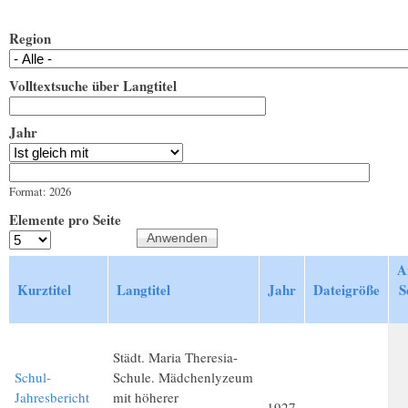
Region
Volltextsuche über Langtitel
Jahr
Jahr
Datum
Format: 2026
Elemente pro Seite
A
Kurztitel
Langtitel
Jahr
Dateigröße
S
Städt. Maria Theresia-
Schul-
Schule. Mädchenlyzeum
Jahresbericht
mit höherer
1927