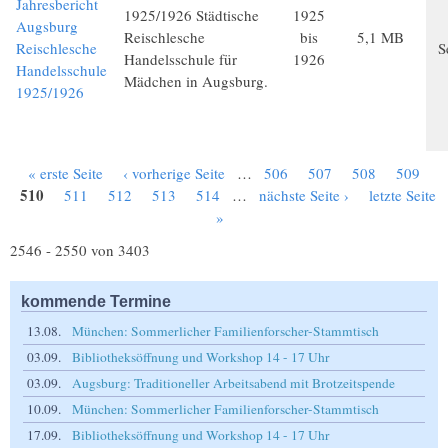
Jahresbericht
1925/1926 Städtische
1925
Augsburg
Reischlesche
bis
5,1 MB
Reischlesche
S
Handelsschule für
1926
Handelsschule
Mädchen in Augsburg.
1925/1926
« erste Seite
‹ vorherige Seite
…
506
507
508
509
Seiten
510
511
512
513
514
…
nächste Seite ›
letzte Seite
»
2546 - 2550 von 3403
kommende Termine
13.08.
München: Sommerlicher Familienforscher-Stammtisch
03.09.
Bibliotheksöffnung und Workshop 14 - 17 Uhr
03.09.
Augsburg: Traditioneller Arbeitsabend mit Brotzeitspende
10.09.
München: Sommerlicher Familienforscher-Stammtisch
17.09.
Bibliotheksöffnung und Workshop 14 - 17 Uhr