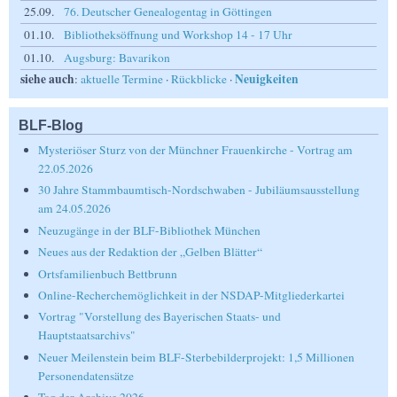
25.09.
76. Deutscher Genealogentag in Göttingen
01.10.
Bibliotheksöffnung und Workshop 14 - 17 Uhr
01.10.
Augsburg: Bavarikon
siehe auch
Neuigkeiten
:
aktuelle Termine
·
Rückblicke
·
BLF-Blog
Mysteriöser Sturz von der Münchner Frauenkirche - Vortrag am
22.05.2026
30 Jahre Stammbaumtisch-Nordschwaben - Jubiläumsausstellung
am 24.05.2026
Neuzugänge in der BLF-Bibliothek München
Neues aus der Redaktion der „Gelben Blätter“
Ortsfamilienbuch Bettbrunn
Online-Recherchemöglichkeit in der NSDAP-Mitgliederkartei
Vortrag "Vorstellung des Bayerischen Staats- und
Hauptstaatsarchivs"
Neuer Meilenstein beim BLF-Sterbebilderprojekt: 1,5 Millionen
Personendatensätze