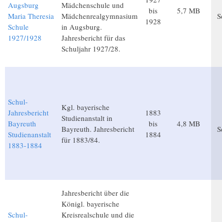
Augsburg
Mädchenschule und
bis
5,7 MB
Maria Theresia
Mädchenrealgymnasium
S
1928
Schule
in Augsburg.
1927/1928
Jahresbericht für das
Schuljahr 1927/28.
Schul-
Kgl. bayerische
Jahresbericht
1883
Studienanstalt in
Bayreuth
bis
4,8 MB
Bayreuth. Jahresbericht
S
Studienanstalt
1884
für 1883/84.
1883-1884
Jahresbericht über die
Königl. bayerische
Schul-
Kreisrealschule und die