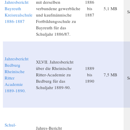
Jahresbericht
mit derselben
1886
Bayreuth
verbundene gewerbliche
bis
5,1 MB
S
Kreisrealschule
und kaufmännische
1887
1886-1887
Fortbildungsschule zu
Bayreuth für das
Schuljahr 1886/87.
Jahresbericht
XLVII. Jahresbericht
Bedburg
über die Rheinische
1889
Rheinische
Ritter-Academie zu
bis
7,5 MB
Ritter
S
Bedburg für das
1890
Academie
Schuljahr 1889-90.
1889-1890.
Schul-
Jahres-Bericht