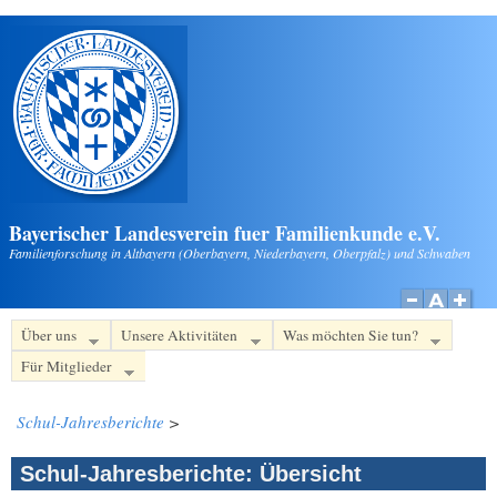
Direkt zum Inhalt
Bayerischer Landesverein fuer Familienkunde e.V.
Familienforschung in Altbayern (Oberbayern, Niederbayern, Oberpfalz) und Schwaben
Über uns
Unsere Aktivitäten
Was möchten Sie tun?
Für Mitglieder
Schul-Jahresberichte
>
Schul-Jahresberichte: Übersicht