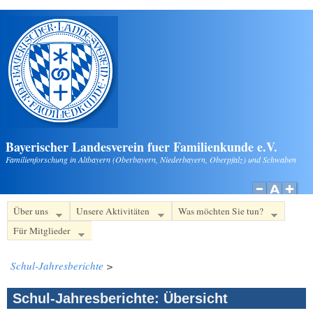
Direkt zum Inhalt
Bayerischer Landesverein fuer Familienkunde e.V.
Familienforschung in Altbayern (Oberbayern, Niederbayern, Oberpfalz) und Schwaben
Über uns
Unsere Aktivitäten
Was möchten Sie tun?
Für Mitglieder
Schul-Jahresberichte
>
Schul-Jahresberichte: Übersicht