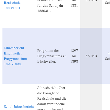
Realschule
Sei
für das Schuljahr
1881
1880/1881
1880/81.
Jahresbericht
Programm des
1897
Bischweiler
4
Progymnasiums zu
bis
5,9 MB
Progymnasium
Sei
Bischweiler.
1898
1897-1898.
Jahresbericht über
die königliche
Realschule und die
damit verbundene
Schul-Jahresbericht
gewerbliche und