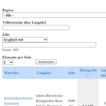
Region
Volltextsuche über Langtitel
Jahr
Jahr
Datum
Format: 2026
Elemente pro Seite
Dateigröße
An
Kurztitel
Langtitel
Jahr
Sei
Jahres-Bericht der
Schul-Jahresbericht
Königlichen Real-
1880
Traunstein
5
Schule Traunstein
bis
5,9 MB