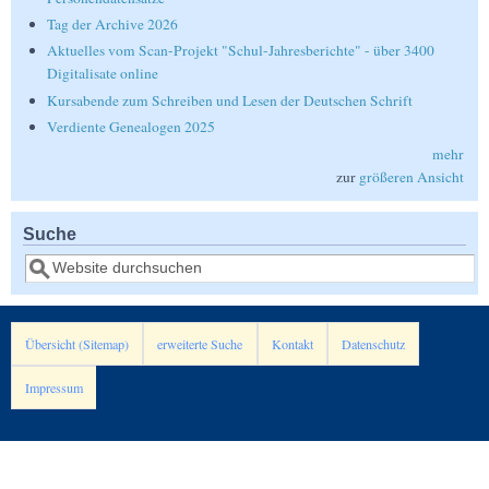
Tag der Archive 2026
Aktuelles vom Scan-Projekt "Schul-Jahresberichte" - über 3400
Digitalisate online
Kursabende zum Schreiben und Lesen der Deutschen Schrift
Verdiente Genealogen 2025
mehr
zur
größeren Ansicht
Suche
Suche
Übersicht (Sitemap)
erweiterte Suche
Kontakt
Datenschutz
Impressum