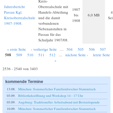
Kreis-
Jahresbericht
Oberrealschule mit
1907
Passau Kgl.
Handels-Abteilung
4
bis
6,0 MB
Kreisoberrealschule
und die damit
Sei
1908
1907-1908.
verbundenen
Nebenanstalten in
Passau für das
Schuljahr 1907/08.
« erste Seite
‹ vorherige Seite
…
504
505
506
507
Seiten
508
509
510
511
512
…
nächste Seite ›
letzte Seite
»
2536 - 2540 von 3403
kommende Termine
13.08.
München: Sommerlicher Familienforscher-Stammtisch
03.09.
Bibliotheksöffnung und Workshop 14 - 17 Uhr
03.09.
Augsburg: Traditioneller Arbeitsabend mit Brotzeitspende
10.09.
München: Sommerlicher Familienforscher-Stammtisch