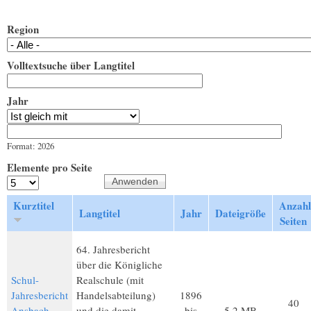
Region
Volltextsuche über Langtitel
Jahr
Jahr
Datum
Format: 2026
Elemente pro Seite
Kurztitel
Anzahl
Langtitel
Jahr
Dateigröße
Seiten
64. Jahresbericht
über die Königliche
Schul-
Realschule (mit
Jahresbericht
Handelsabteilung)
1896
40
Ansbach
und die damit
bis
5,2 MB