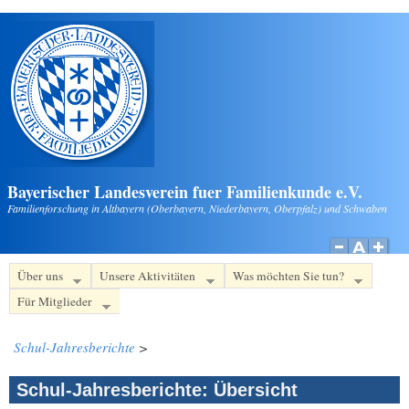
Direkt zum Inhalt
Bayerischer Landesverein fuer Familienkunde e.V.
Familienforschung in Altbayern (Oberbayern, Niederbayern, Oberpfalz) und Schwaben
Über uns
Unsere Aktivitäten
Was möchten Sie tun?
Für Mitglieder
Schul-Jahresberichte
>
Schul-Jahresberichte: Übersicht