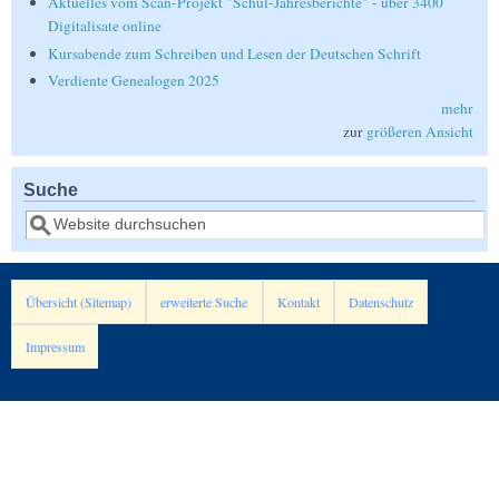
Aktuelles vom Scan-Projekt "Schul-Jahresberichte" - über 3400
Digitalisate online
Kursabende zum Schreiben und Lesen der Deutschen Schrift
Verdiente Genealogen 2025
mehr
zur
größeren Ansicht
Suche
Suche
Übersicht (Sitemap)
erweiterte Suche
Kontakt
Datenschutz
Impressum