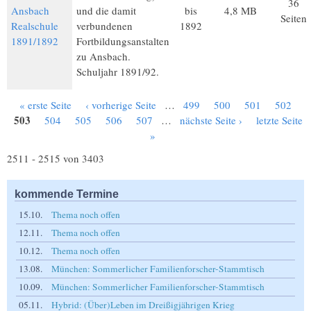
36
Ansbach
und die damit
bis
4,8 MB
Seiten
Realschule
verbundenen
1892
1891/1892
Fortbildungsanstalten
zu Ansbach.
Schuljahr 1891/92.
« erste Seite
‹ vorherige Seite
…
499
500
501
502
Seiten
503
504
505
506
507
…
nächste Seite ›
letzte Seite
»
2511 - 2515 von 3403
kommende Termine
15.10.
Thema noch offen
12.11.
Thema noch offen
10.12.
Thema noch offen
13.08.
München: Sommerlicher Familienforscher-Stammtisch
10.09.
München: Sommerlicher Familienforscher-Stammtisch
05.11.
Hybrid: (Über)Leben im Dreißigjährigen Krieg