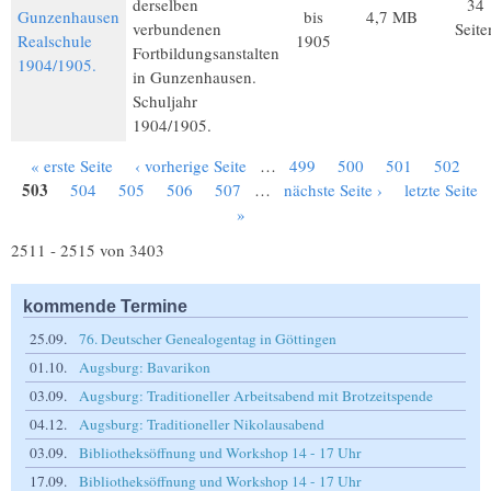
derselben
34
Gunzenhausen
bis
4,7 MB
verbundenen
Seite
Realschule
1905
Fortbildungsanstalten
1904/1905.
in Gunzenhausen.
Schuljahr
1904/1905.
« erste Seite
‹ vorherige Seite
…
499
500
501
502
Seiten
503
504
505
506
507
…
nächste Seite ›
letzte Seite
»
2511 - 2515 von 3403
kommende Termine
25.09.
76. Deutscher Genealogentag in Göttingen
01.10.
Augsburg: Bavarikon
03.09.
Augsburg: Traditioneller Arbeitsabend mit Brotzeitspende
04.12.
Augsburg: Traditioneller Nikolausabend
03.09.
Bibliotheksöffnung und Workshop 14 - 17 Uhr
17.09.
Bibliotheksöffnung und Workshop 14 - 17 Uhr