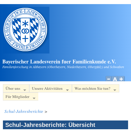
Direkt zum Inhalt
Bayerischer Landesverein fuer Familienkunde e.V.
Familienforschung in Altbayern (Oberbayern, Niederbayern, Oberpfalz) und Schwaben
Über uns
Unsere Aktivitäten
Was möchten Sie tun?
Für Mitglieder
Schul-Jahresberichte
>
Schul-Jahresberichte: Übersicht