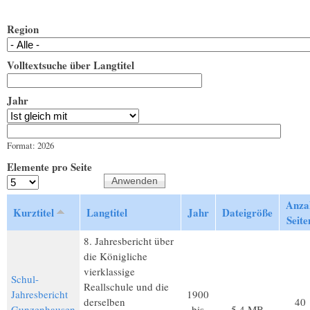
Region
Volltextsuche über Langtitel
Jahr
Jahr
Datum
Format: 2026
Elemente pro Seite
Anza
Kurztitel
Langtitel
Jahr
Dateigröße
Seite
8. Jahresbericht über
die Königliche
vierklassige
Schul-
Reallschule und die
Jahresbericht
1900
derselben
40
Gunzenhausen
bis
5,4 MB