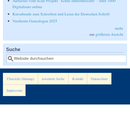
Aktuelles vom Scan-Projekt "Schul-Jahresberichte" - über 3400
Digitalisate online
Kursabende zum Schreiben und Lesen der Deutschen Schrift
Verdiente Genealogen 2025
mehr
zur
größeren Ansicht
Suche
Suche
Übersicht (Sitemap)
erweiterte Suche
Kontakt
Datenschutz
Impressum