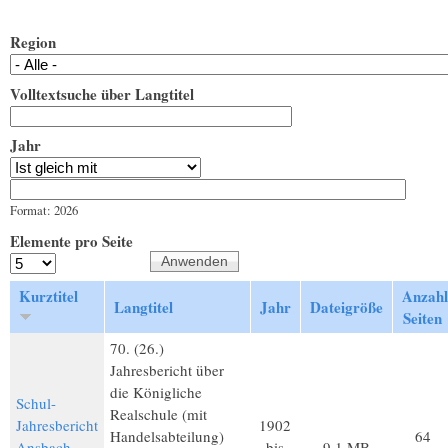
Region
Volltextsuche über Langtitel
Jahr
Jahr
Datum
Format: 2026
Elemente pro Seite
Kurztitel
Anzahl
Langtitel
Jahr
Dateigröße
Seiten
70. (26.)
Jahresbericht über
die Königliche
Schul-
Realschule (mit
Jahresbericht
1902
Handelsabteilung)
64
Ansbach
bis
9,1 MB