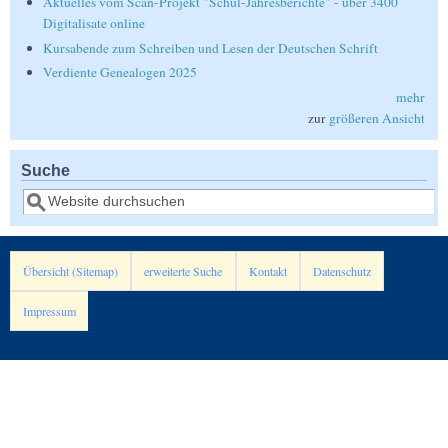
Aktuelles vom Scan-Projekt "Schul-Jahresberichte" - über 3400
Digitalisate online
Kursabende zum Schreiben und Lesen der Deutschen Schrift
Verdiente Genealogen 2025
mehr
zur
größeren Ansicht
Suche
Suche
Übersicht (Sitemap)
erweiterte Suche
Kontakt
Datenschutz
Impressum