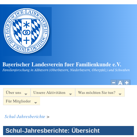
Direkt zum Inhalt
Bayerischer Landesverein fuer Familienkunde e.V.
Familienforschung in Altbayern (Oberbayern, Niederbayern, Oberpfalz) und Schwaben
Über uns
Unsere Aktivitäten
Was möchten Sie tun?
Für Mitglieder
Schul-Jahresberichte
>
Schul-Jahresberichte: Übersicht