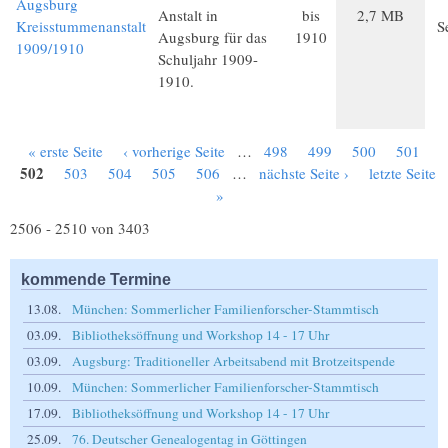
Augsburg
Anstalt in
bis
2,7 MB
Kreisstummenanstalt
S
Augsburg für das
1910
1909/1910
Schuljahr 1909-
1910.
« erste Seite
‹ vorherige Seite
…
498
499
500
501
Seiten
502
503
504
505
506
…
nächste Seite ›
letzte Seite
»
2506 - 2510 von 3403
kommende Termine
13.08.
München: Sommerlicher Familienforscher-Stammtisch
03.09.
Bibliotheksöffnung und Workshop 14 - 17 Uhr
03.09.
Augsburg: Traditioneller Arbeitsabend mit Brotzeitspende
10.09.
München: Sommerlicher Familienforscher-Stammtisch
17.09.
Bibliotheksöffnung und Workshop 14 - 17 Uhr
25.09.
76. Deutscher Genealogentag in Göttingen