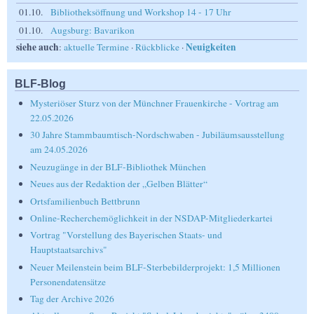
01.10.
Bibliotheksöffnung und Workshop 14 - 17 Uhr
01.10.
Augsburg: Bavarikon
siehe auch
Neuigkeiten
:
aktuelle Termine
·
Rückblicke
·
BLF-Blog
Mysteriöser Sturz von der Münchner Frauenkirche - Vortrag am
22.05.2026
30 Jahre Stammbaumtisch-Nordschwaben - Jubiläumsausstellung
am 24.05.2026
Neuzugänge in der BLF-Bibliothek München
Neues aus der Redaktion der „Gelben Blätter“
Ortsfamilienbuch Bettbrunn
Online-Recherchemöglichkeit in der NSDAP-Mitgliederkartei
Vortrag "Vorstellung des Bayerischen Staats- und
Hauptstaatsarchivs"
Neuer Meilenstein beim BLF-Sterbebilderprojekt: 1,5 Millionen
Personendatensätze
Tag der Archive 2026