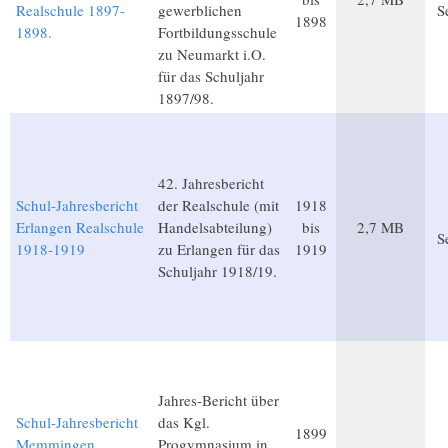
Realschule 1897-
gewerblichen
S
1898
1898.
Fortbildungsschule
zu Neumarkt i.O.
für das Schuljahr
1897/98.
42. Jahresbericht
Schul-Jahresbericht
der Realschule (mit
1918
Erlangen Realschule
Handelsabteilung)
bis
2,7 MB
S
1918-1919
zu Erlangen für das
1919
Schuljahr 1918/19.
Jahres-Bericht über
Schul-Jahresbericht
das Kgl.
1899
Memmingen
Progymnasium in