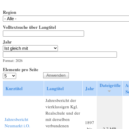
Region
Volltextsuche über Langtitel
Jahr
Jahr
Datum
Format: 2026
Elemente pro Seite
Dateigröße
A
Kurztitel
Langtitel
Jahr
S
Jahresbericht der
vierklassigen Kgl.
Realschule und der
Jahresbericht
mit derselben
1897
Neumarkt i.O.
verbundenen
bis
2,7 MB