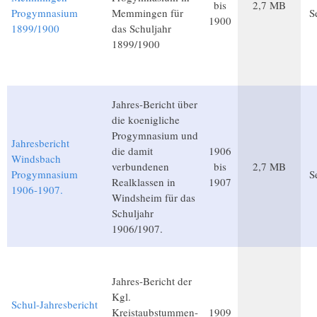
bis
2,7 MB
Progymnasium
Memmingen für
S
1900
1899/1900
das Schuljahr
1899/1900
Jahres-Bericht über
die koenigliche
Progymnasium und
Jahresbericht
die damit
1906
Windsbach
verbundenen
bis
2,7 MB
Progymnasium
S
Realklassen in
1907
1906-1907.
Windsheim für das
Schuljahr
1906/1907.
Jahres-Bericht der
Kgl.
Schul-Jahresbericht
Kreistaubstummen-
1909