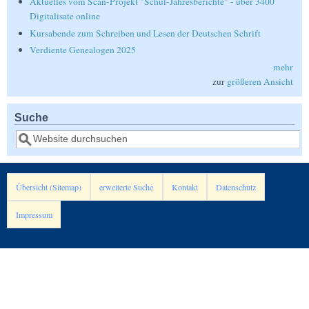
Aktuelles vom Scan-Projekt "Schul-Jahresberichte" - über 3400
Digitalisate online
Kursabende zum Schreiben und Lesen der Deutschen Schrift
Verdiente Genealogen 2025
mehr
zur
größeren Ansicht
Suche
Suche
Übersicht (Sitemap)
erweiterte Suche
Kontakt
Datenschutz
Impressum