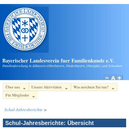
Direkt zum Inhalt
Bayerischer Landesverein fuer Familienkunde e.V.
Familienforschung in Altbayern (Oberbayern, Niederbayern, Oberpfalz) und Schwaben
Über uns
Unsere Aktivitäten
Was möchten Sie tun?
Für Mitglieder
Schul-Jahresberichte
>
Schul-Jahresberichte: Übersicht