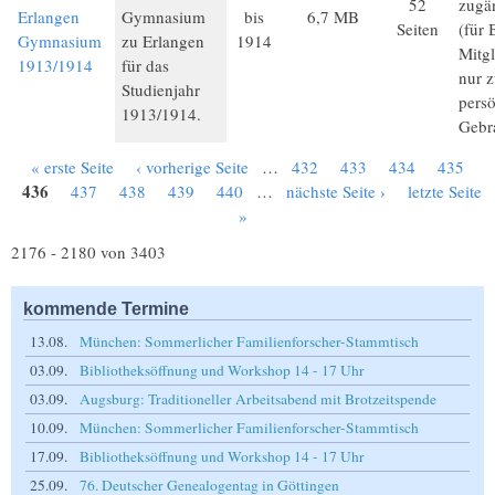
52
zugä
Erlangen
Gymnasium
bis
6,7 MB
Seiten
(für 
Gymnasium
zu Erlangen
1914
Mitgl
1913/1914
für das
nur 
Studienjahr
pers
1913/1914.
Gebr
« erste Seite
‹ vorherige Seite
…
432
433
434
435
Seiten
436
437
438
439
440
…
nächste Seite ›
letzte Seite
»
2176 - 2180 von 3403
kommende Termine
13.08.
München: Sommerlicher Familienforscher-Stammtisch
03.09.
Bibliotheksöffnung und Workshop 14 - 17 Uhr
03.09.
Augsburg: Traditioneller Arbeitsabend mit Brotzeitspende
10.09.
München: Sommerlicher Familienforscher-Stammtisch
17.09.
Bibliotheksöffnung und Workshop 14 - 17 Uhr
25.09.
76. Deutscher Genealogentag in Göttingen