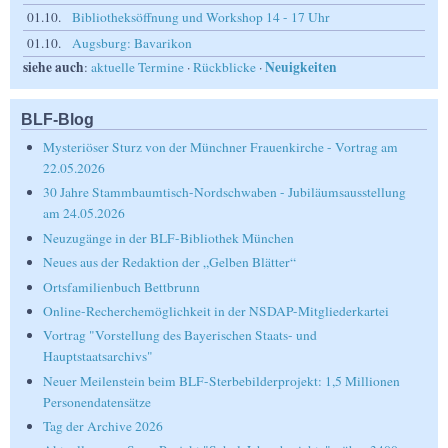
01.10.
Bibliotheksöffnung und Workshop 14 - 17 Uhr
01.10.
Augsburg: Bavarikon
siehe auch
Neuigkeiten
:
aktuelle Termine
·
Rückblicke
·
BLF-Blog
Mysteriöser Sturz von der Münchner Frauenkirche - Vortrag am
22.05.2026
30 Jahre Stammbaumtisch-Nordschwaben - Jubiläumsausstellung
am 24.05.2026
Neuzugänge in der BLF-Bibliothek München
Neues aus der Redaktion der „Gelben Blätter“
Ortsfamilienbuch Bettbrunn
Online-Recherchemöglichkeit in der NSDAP-Mitgliederkartei
Vortrag "Vorstellung des Bayerischen Staats- und
Hauptstaatsarchivs"
Neuer Meilenstein beim BLF-Sterbebilderprojekt: 1,5 Millionen
Personendatensätze
Tag der Archive 2026