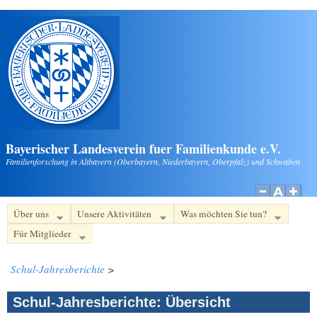
Direkt zum Inhalt
Bayerischer Landesverein fuer Familienkunde e.V.
Familienforschung in Altbayern (Oberbayern, Niederbayern, Oberpfalz) und Schwaben
Über uns
Unsere Aktivitäten
Was möchten Sie tun?
Für Mitglieder
Schul-Jahresberichte
>
Schul-Jahresberichte: Übersicht