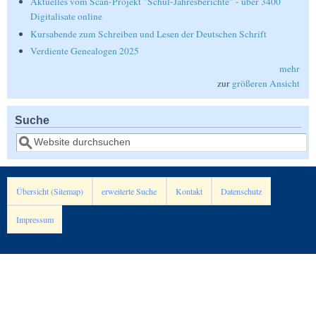
Aktuelles vom Scan-Projekt "Schul-Jahresberichte" - über 3400
Digitalisate online
Kursabende zum Schreiben und Lesen der Deutschen Schrift
Verdiente Genealogen 2025
mehr
zur
größeren Ansicht
Suche
Suche
Übersicht (Sitemap)
erweiterte Suche
Kontakt
Datenschutz
Impressum