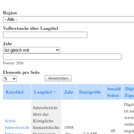
Region
Volltextsuche über Langtitel
Jahr
Jahr
Datum
Format: 2026
Elemente pro Seite
Anzahl
Digi
Kurztitel
Langtitel
Jahr
Dateigröße
Seiten
Zug
Digit
Jahresbericht
ist au
über das
www.
Schul-
Königliche
onlin
Jahresbericht
humanistische
1908
48
zugä
Erlangen
Gymnasium
bis
7,0 MB