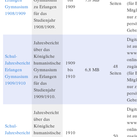
Seiten
(für 
Gymnasium
zu Erlangen
1909
Mitgl
1908/1909
für das
nur 
Studienjahr
pers
1908/1909.
Gebr
Digit
Jahresbericht
ist au
über das
www.
Schul-
Königliche
onlin
Jahresbericht
humanistische
1909
48
zugä
Erlangen
Gymnasium
bis
6,8 MB
Seiten
(für 
Gymnasium
zu Erlangen
1910
Mitgl
1909/1910
für das
nur 
Studienjahr
pers
1909/1910.
Gebr
Digit
Jahresbericht
ist au
über das
www.
Schul-
Königliche
onlin
Jahresbericht
humanistische
1910
50
zugä