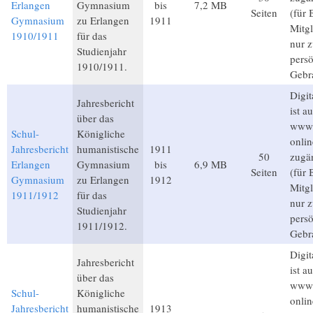
Erlangen
Gymnasium
bis
7,2 MB
Seiten
(für 
Gymnasium
zu Erlangen
1911
Mitgl
1910/1911
für das
nur 
Studienjahr
pers
1910/1911.
Gebr
Digit
Jahresbericht
ist au
über das
www.
Schul-
Königliche
onlin
Jahresbericht
humanistische
1911
50
zugä
Erlangen
Gymnasium
bis
6,9 MB
Seiten
(für 
Gymnasium
zu Erlangen
1912
Mitgl
1911/1912
für das
nur 
Studienjahr
pers
1911/1912.
Gebr
Digit
Jahresbericht
ist au
über das
www.
Schul-
Königliche
onlin
Jahresbericht
humanistische
1913