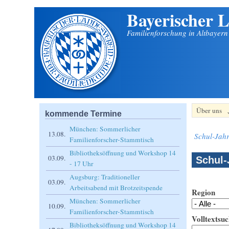
Bayerischer L
Direkt zum Inhalt
Familienforschung in Altbayer
Über uns
kommende Termine
München: Sommerlicher
13.08.
Schul-Jahr
Familienforscher-Stammtisch
Bibliotheksöffnung und Workshop 14
03.09.
Schul-
- 17 Uhr
Augsburg: Traditioneller
03.09.
Arbeitsabend mit Brotzeitspende
Region
München: Sommerlicher
10.09.
Familienforscher-Stammtisch
Volltextsuc
Bibliotheksöffnung und Workshop 14