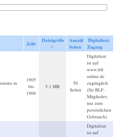
Dateigröße
Anzahl
Digitalisat-
Jahr
Seiten
Zugang
Digitalisat
ist auf
www.blf-
online.de
1905
asiums in
50
zugänglich
bis
5,1 MB
Seiten
(für BLF-
1906
Mitglieder;
nur zum
persönlichen
Gebrauch)
Digitalisat
ist auf