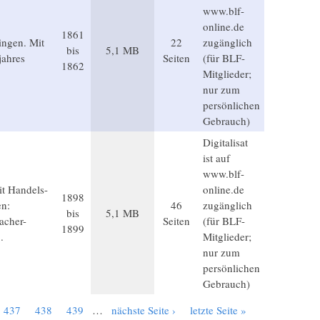
www.blf-
online.de
1861
ingen. Mit
22
zugänglich
bis
5,1 MB
jahres
Seiten
(für BLF-
1862
Mitglieder;
nur zum
persönlichen
Gebrauch)
Digitalisat
ist auf
www.blf-
it Handels-
online.de
1898
en:
46
zugänglich
bis
5,1 MB
acher-
Seiten
(für BLF-
1899
.
Mitglieder;
nur zum
persönlichen
Gebrauch)
437
438
439
…
nächste Seite ›
letzte Seite »