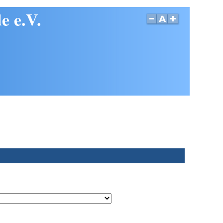
e e.V.