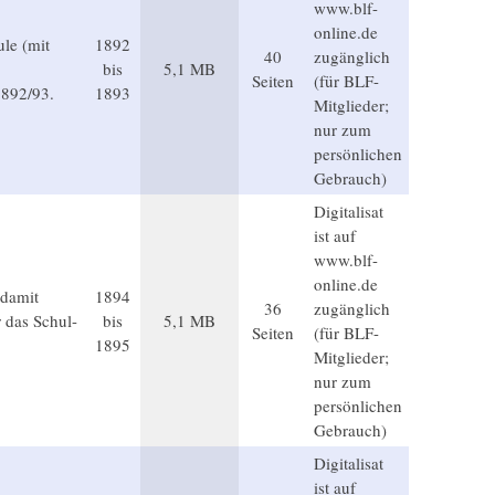
www.blf-
online.de
ule (mit
1892
40
zugänglich
bis
5,1 MB
Seiten
(für BLF-
1892/93.
1893
Mitglieder;
nur zum
persönlichen
Gebrauch)
Digitalisat
ist auf
www.blf-
online.de
 damit
1894
36
zugänglich
r das Schul-
bis
5,1 MB
Seiten
(für BLF-
1895
Mitglieder;
nur zum
persönlichen
Gebrauch)
Digitalisat
ist auf