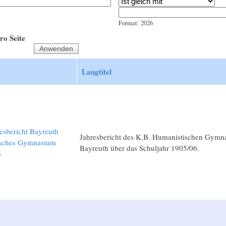
Jahr
Datum
Format: 2026
ro Seite
Langtitel
esbericht Bayreuth
Jahresbericht des K.B. Humanistischen Gymn
sches Gymnasium
Bayreuth über das Schuljahr 1905/06.
6