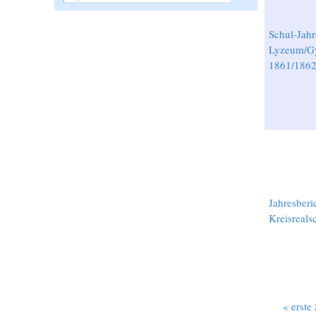
Schul-Jahr
Lyzeum/Gy
1861/186
Jahresberi
Kreisreals
« erste 
Seiten