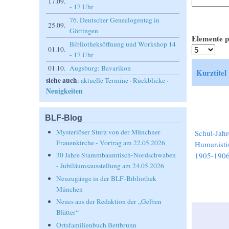
17.09.
- 17 Uhr
76. Deutscher Genealogentag in
25.09.
Göttingen
Elemente p
Bibliotheksöffnung und Workshop 14
01.10.
- 17 Uhr
01.10.
Augsburg: Bavarikon
Kurztitel
siehe auch
:
aktuelle Termine
·
Rückblicke
·
Neuigkeiten
BLF-Blog
Mysteriöser Sturz von der Münchner
Schul-Jahr
Frauenkirche - Vortrag am 22.05.2026
Humanisti
1905-190
30 Jahre Stammbaumtisch-Nordschwaben
- Jubiläumsausstellung am 24.05.2026
Neuzugänge in der BLF-Bibliothek
München
Neues aus der Redaktion der „Gelben
Blätter“
Ortsfamilienbuch Bettbrunn