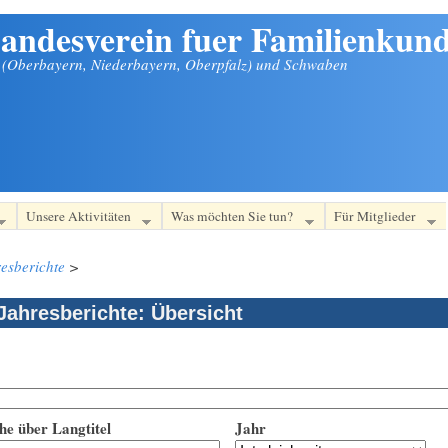
andesverein fuer Familienkund
n (Oberbayern, Niederbayern, Oberpfalz) und Schwaben
Unsere Aktivitäten
Was möchten Sie tun?
Für Mitglieder
esberichte
>
Jahresberichte: Übersicht
he über Langtitel
Jahr