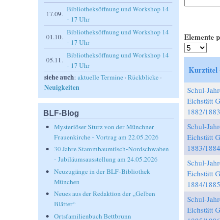
Bibliotheksöffnung und Workshop 14
17.09.
- 17 Uhr
Bibliotheksöffnung und Workshop 14
Elemente p
01.10.
- 17 Uhr
Bibliotheksöffnung und Workshop 14
05.11.
- 17 Uhr
Kurztitel
siehe auch
:
aktuelle Termine
·
Rückblicke
·
Neuigkeiten
Schul-Jahr
Eichstätt
1882/188
BLF-Blog
Schul-Jahr
Mysteriöser Sturz von der Münchner
Eichstätt
Frauenkirche - Vortrag am 22.05.2026
1883/188
30 Jahre Stammbaumtisch-Nordschwaben
- Jubiläumsausstellung am 24.05.2026
Schul-Jahr
Neuzugänge in der BLF-Bibliothek
Eichstätt
München
1884/188
Neues aus der Redaktion der „Gelben
Schul-Jahr
Blätter“
Eichstätt
Ortsfamilienbuch Bettbrunn