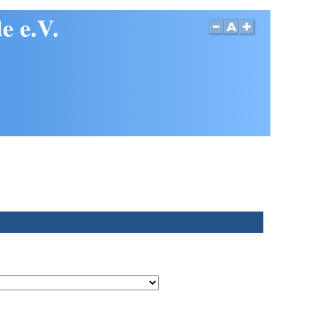
e e.V.