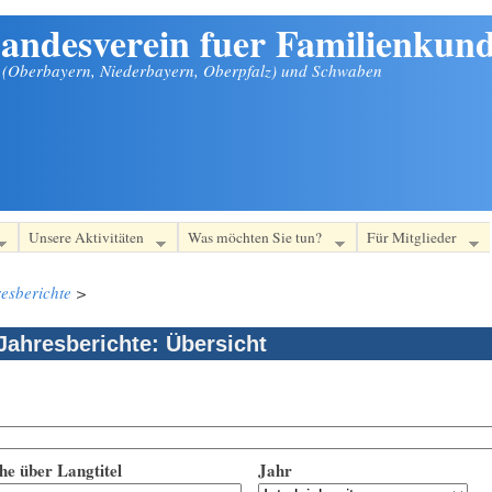
andesverein fuer Familienkund
n (Oberbayern, Niederbayern, Oberpfalz) und Schwaben
Unsere Aktivitäten
Was möchten Sie tun?
Für Mitglieder
esberichte
>
Jahresberichte: Übersicht
he über Langtitel
Jahr