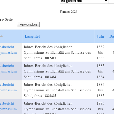
Jahr
Datum
Format: 2026
ro Seite
Langtitel
Jahr
Da
esbericht
Jahres-Bericht des königlichen
1882
 Gymnasium
Gymnasiums zu Eichstätt am Schlusse des
bis
3
Schuljahres 1882/83
1883
esbericht
Jahres-Bericht des königlichen
1883
 Gymnasium
Gymnasiums zu Eichstätt am Schlusse des
bis
4
Schuljahres 1883/84
1884
esbericht
Jahres-Bericht des königlichen
1884
 Gymnasium
Gymnasiums zu Eichstätt am Schlusse des
bis
5
Schuljahres 1884/85
1885
esbericht
Jahres-Bericht des königlichen
1885
 Gymnasium
Gymnasiums zu Eichstätt am Schlusse des
bis