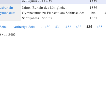
6
Schuljahres 1885/86
1886
esbericht
Jahres-Bericht des königlichen
1886
 Gymnasium
Gymnasiums zu Eichstätt am Schlusse des
bis
7
Schuljahres 1886/87
1887
434
Seite
‹ vorherige Seite
…
430
431
432
433
435
0 von 3403