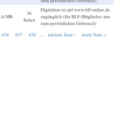
zum persönlichen Gebrauch)
Digitalisat ist auf www.blf-online.de
36
4,6 MB
zugänglich (für BLF-Mitglieder; nur
Seiten
zum persönlichen Gebrauch)
436
437
438
…
nächste Seite ›
letzte Seite »