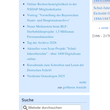
1885/188
Online-Recherchemöglichkeit in der
Schul-Jahr
NSDAP-Mitgliederkartei
Eichstätt
Vortrag "Vorstellung des Bayerischen
1886/188
Staats- und Hauptstaatsarchivs"
Neuer Meilenstein beim BLF-
« erste 
Seiten
Sterbebilderprojekt: 1,5 Millionen
2166 - 217
Personendatensätze
Tag der Archive 2026
Aktuelles vom Scan-Projekt "Schul-
Jahresberichte" - über 3400 Digitalisate
online
Kursabende zum Schreiben und Lesen der
Deutschen Schrift
Verdiente Genealogen 2025
mehr
zur
größeren Ansicht
Suche
Suche