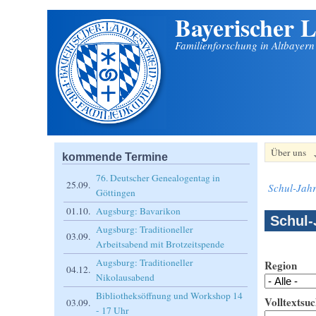
Bayerischer L
Direkt zum Inhalt
Familienforschung in Altbayer
Über uns
kommende Termine
76. Deutscher Genealogentag in
25.09.
Schul-Jahr
Göttingen
01.10.
Augsburg: Bavarikon
Schul-
Augsburg: Traditioneller
03.09.
Arbeitsabend mit Brotzeitspende
Augsburg: Traditioneller
Region
04.12.
Nikolausabend
Bibliotheksöffnung und Workshop 14
Volltextsuc
03.09.
- 17 Uhr