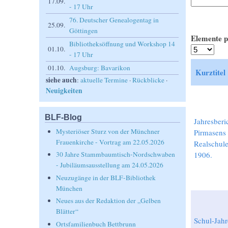
17.09.
- 17 Uhr
76. Deutscher Genealogentag in
25.09.
Göttingen
Elemente p
Bibliotheksöffnung und Workshop 14
01.10.
- 17 Uhr
01.10.
Augsburg: Bavarikon
Kurztitel
siehe auch
:
aktuelle Termine
·
Rückblicke
·
Neuigkeiten
BLF-Blog
Jahresberi
Mysteriöser Sturz von der Münchner
Pirmasens
Frauenkirche - Vortrag am 22.05.2026
Realschul
1906.
30 Jahre Stammbaumtisch-Nordschwaben
- Jubiläumsausstellung am 24.05.2026
Neuzugänge in der BLF-Bibliothek
München
Neues aus der Redaktion der „Gelben
Blätter“
Schul-Jahr
Ortsfamilienbuch Bettbrunn