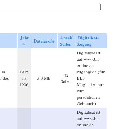
Jahr
Anzahl
Digitalisat-
Dateigröße
Seiten
Zugang
Digitalisat ist
auf www.blf-
online.de
 in
1905
zugänglich (für
42
r das
bis
3,9 MB
BLF-
Seiten
1906
Mitglieder; nur
zum
persönlichen
Gebrauch)
Digitalisat ist
auf www.blf-
online.de