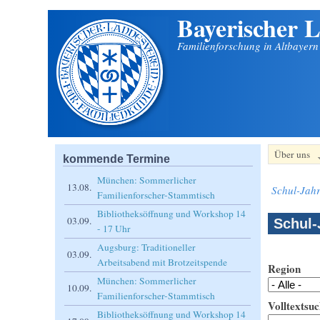
Bayerischer L
Direkt zum Inhalt
Familienforschung in Altbayer
Über uns
kommende Termine
München: Sommerlicher
13.08.
Schul-Jahr
Familienforscher-Stammtisch
Bibliotheksöffnung und Workshop 14
03.09.
Schul-
- 17 Uhr
Augsburg: Traditioneller
03.09.
Arbeitsabend mit Brotzeitspende
Region
München: Sommerlicher
10.09.
Familienforscher-Stammtisch
Volltextsuc
Bibliotheksöffnung und Workshop 14