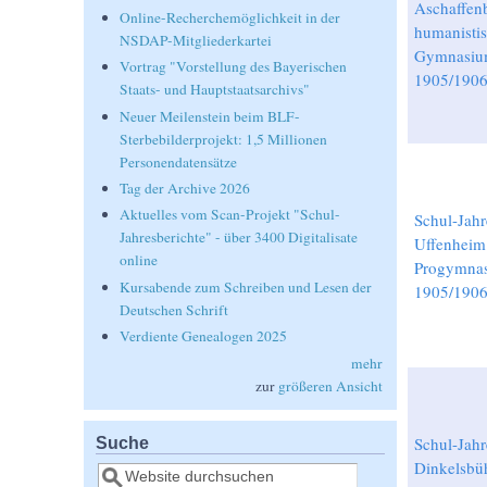
Aschaffen
Online-Recherchemöglichkeit in der
humanisti
NSDAP-Mitgliederkartei
Gymnasi
Vortrag "Vorstellung des Bayerischen
1905/190
Staats- und Hauptstaatsarchivs"
Neuer Meilenstein beim BLF-
Sterbebilderprojekt: 1,5 Millionen
Personendatensätze
Tag der Archive 2026
Aktuelles vom Scan-Projekt "Schul-
Schul-Jahr
Jahresberichte" - über 3400 Digitalisate
Uffenheim
online
Progymna
Kursabende zum Schreiben und Lesen der
1905/190
Deutschen Schrift
Verdiente Genealogen 2025
mehr
zur
größeren Ansicht
Suche
Schul-Jahr
Dinkelsbü
Suche