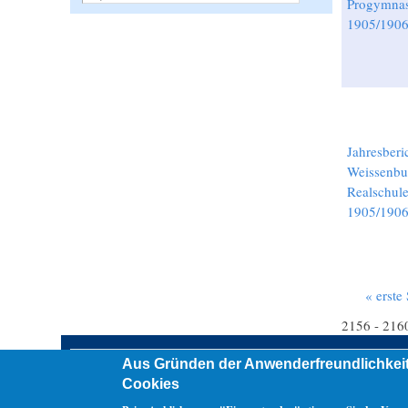
Progymna
1905/190
Jahresberi
Weissenbu
Realschul
1905/1906
« erste 
Seiten
2156 - 216
Aus Gründen der Anwenderfreundlichkeit
Übersicht (Sitemap)
erweiterte Suche
Kontakt
Datenschutz
Cookies