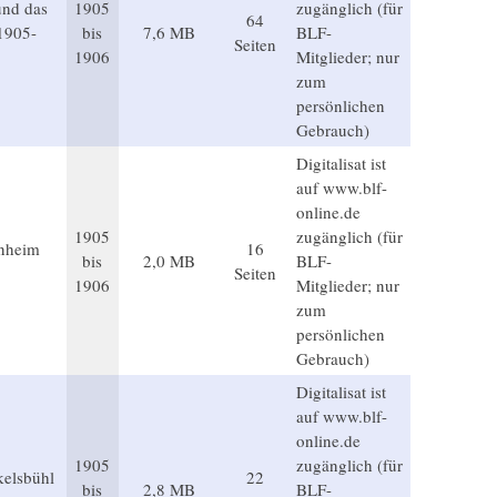
und das
1905
zugänglich (für
64
1905-
bis
7,6 MB
BLF-
Seiten
1906
Mitglieder; nur
zum
persönlichen
Gebrauch)
Digitalisat ist
auf www.blf-
online.de
1905
zugänglich (für
enheim
16
bis
2,0 MB
BLF-
Seiten
1906
Mitglieder; nur
zum
persönlichen
Gebrauch)
Digitalisat ist
auf www.blf-
online.de
1905
zugänglich (für
kelsbühl
22
bis
2,8 MB
BLF-