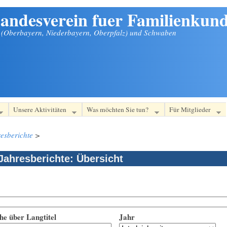
andesverein fuer Familienkund
n (Oberbayern, Niederbayern, Oberpfalz) und Schwaben
Unsere Aktivitäten
Was möchten Sie tun?
Für Mitglieder
esberichte
>
Jahresberichte: Übersicht
he über Langtitel
Jahr