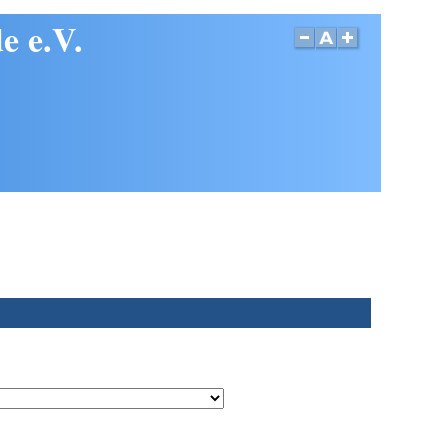
e e.V.