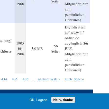
Seiten
1906
Mitglieder; nur
zum
persönlichen
Gebrauch)
Digitalisat ist
auf www.blf-
online.de
teilung)
1905
zugänglich (für
56
bis
5,0 MB
BLF-
Schlusse
Seiten
1906
Mitglieder; nur
zum
persönlichen
Gebrauch)
434
435
436
…
nächste Seite ›
letzte Seite »
OK, I agree
Nein, danke