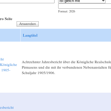
Jahr
Datum
Format: 2026
ro Seite
Langtitel
cht
Achtzehnter Jahresbericht über die Königliche Realschule
 Königliche
Pirmasens und die mit ihr verbundenen Nebenanstalten fü
e 1905-
Schuljahr 1905/1906.
esbericht