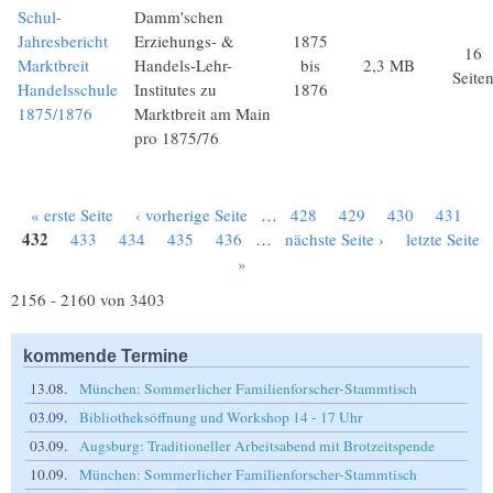
Schul-
Damm'schen
Jahresbericht
Erziehungs- &
1875
16
Marktbreit
Handels-Lehr-
bis
2,3 MB
Seite
Handelsschule
Institutes zu
1876
1875/1876
Marktbreit am Main
pro 1875/76
« erste Seite
‹ vorherige Seite
…
428
429
430
431
Seiten
432
433
434
435
436
…
nächste Seite ›
letzte Seite
»
2156 - 2160 von 3403
kommende Termine
13.08.
München: Sommerlicher Familienforscher-Stammtisch
03.09.
Bibliotheksöffnung und Workshop 14 - 17 Uhr
03.09.
Augsburg: Traditioneller Arbeitsabend mit Brotzeitspende
10.09.
München: Sommerlicher Familienforscher-Stammtisch