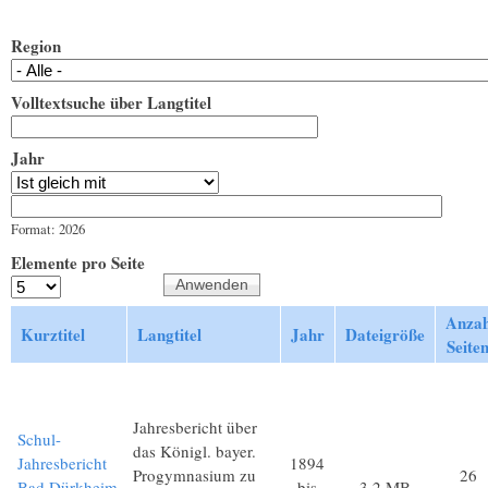
Region
Volltextsuche über Langtitel
Jahr
Jahr
Datum
Format: 2026
Elemente pro Seite
Anzah
Kurztitel
Langtitel
Jahr
Dateigröße
Seite
Jahresbericht über
Schul-
das Königl. bayer.
Jahresbericht
1894
Progymnasium zu
26
Bad Dürkheim
bis
3,2 MB