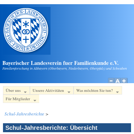
Direkt zum Inhalt
Bayerischer Landesverein fuer Familienkunde e.V.
Familienforschung in Altbayern (Oberbayern, Niederbayern, Oberpfalz) und Schwaben
Über uns
Unsere Aktivitäten
Was möchten Sie tun?
Für Mitglieder
Schul-Jahresberichte
>
Schul-Jahresberichte: Übersicht