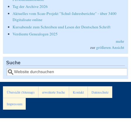
Tag der Archive 2026
Aktuelles vom Scan-Projekt "Schul-Jahresberichte" - über 3400
Digitalisate online
Kursabende zum Schreiben und Lesen der Deutschen Schrift
Verdiente Genealogen 2025
mehr
zur
größeren Ansicht
Suche
Suche
Übersicht (Sitemap)
erweiterte Suche
Kontakt
Datenschutz
Impressum