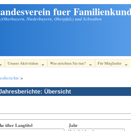
andesverein fuer Familienkund
n (Oberbayern, Niederbayern, Oberpfalz) und Schwaben
Unsere Aktivitäten
Was möchten Sie tun?
Für Mitglieder
esberichte
>
Jahresberichte: Übersicht
he über Langtitel
Jahr