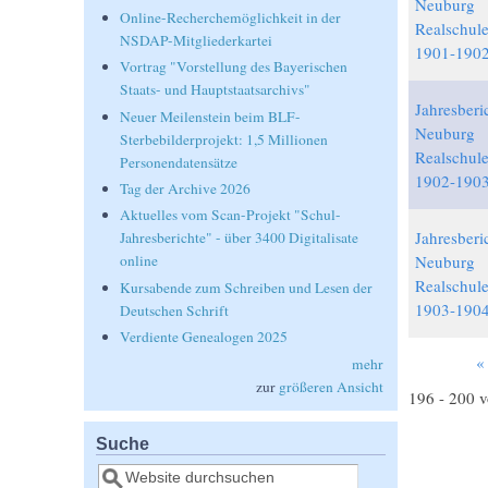
Neuburg
Online-Recherchemöglichkeit in der
Realschul
NSDAP-Mitgliederkartei
1901-1902
Vortrag "Vorstellung des Bayerischen
Staats- und Hauptstaatsarchivs"
Jahresberi
Neuer Meilenstein beim BLF-
Neuburg
Sterbebilderprojekt: 1,5 Millionen
Realschul
Personendatensätze
1902-1903
Tag der Archive 2026
Aktuelles vom Scan-Projekt "Schul-
Jahresberi
Jahresberichte" - über 3400 Digitalisate
Neuburg
online
Realschul
Kursabende zum Schreiben und Lesen der
1903-1904
Deutschen Schrift
Verdiente Genealogen 2025
«
mehr
Seiten
zur
größeren Ansicht
196 - 200 
Suche
Suche