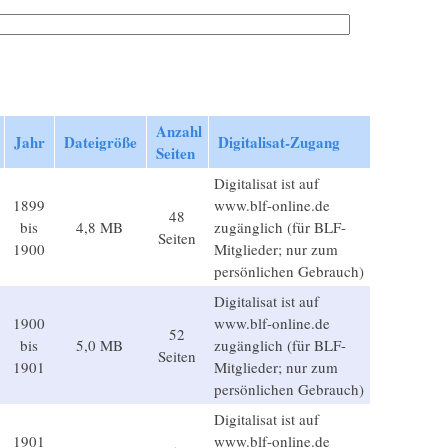
Anzahl
Jahr
Dateigröße
Digitalisat-Zugang
Seiten
Digitalisat ist auf
1899
www.blf-online.de
48
bis
4,8 MB
zugänglich (für BLF-
Seiten
1900
Mitglieder; nur zum
persönlichen Gebrauch)
Digitalisat ist auf
1900
www.blf-online.de
52
bis
5,0 MB
zugänglich (für BLF-
Seiten
1901
Mitglieder; nur zum
persönlichen Gebrauch)
Digitalisat ist auf
1901
www.blf-online.de