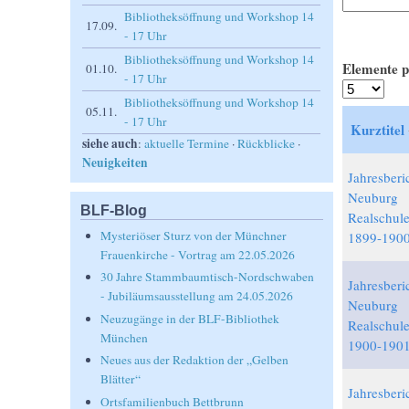
Bibliotheksöffnung und Workshop 14
17.09.
- 17 Uhr
Bibliotheksöffnung und Workshop 14
Elemente p
01.10.
- 17 Uhr
Bibliotheksöffnung und Workshop 14
05.11.
- 17 Uhr
Kurztitel
siehe auch
:
aktuelle Termine
·
Rückblicke
·
Neuigkeiten
Jahresberi
Neuburg
BLF-Blog
Realschul
Mysteriöser Sturz von der Münchner
1899-1900
Frauenkirche - Vortrag am 22.05.2026
30 Jahre Stammbaumtisch-Nordschwaben
Jahresberi
- Jubiläumsausstellung am 24.05.2026
Neuburg
Neuzugänge in der BLF-Bibliothek
Realschul
München
1900-1901
Neues aus der Redaktion der „Gelben
Blätter“
Jahresberi
Ortsfamilienbuch Bettbrunn