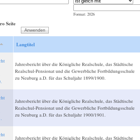
Jahr
Datum
Format: 2026
ro Seite
Langtitel
cht
Jahresbericht über die Königliche Realschule, das Städtische
Realschul-Pensionat und die Gewerbliche Fortbildungsschule
e
zu Neuburg a.D. für das Schuljahr 1899/1900.
.
cht
Jahresbericht über die Königliche Realschule, das Städtische
Realschul-Pensionat und die Gewerbliche Fortbildungsschule
e
zu Neuburg a.D. für das Schuljahr 1900/1901.
.
cht
Jahresbericht über die Königliche Realschule, das Städtische