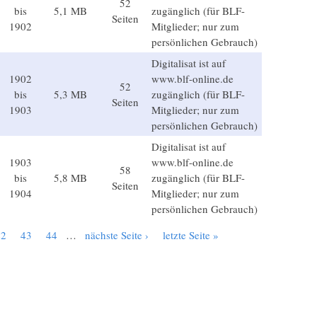
52
bis
5,1 MB
zugänglich (für BLF-
Seiten
1902
Mitglieder; nur zum
persönlichen Gebrauch)
Digitalisat ist auf
1902
www.blf-online.de
52
bis
5,3 MB
zugänglich (für BLF-
Seiten
1903
Mitglieder; nur zum
persönlichen Gebrauch)
Digitalisat ist auf
1903
www.blf-online.de
58
bis
5,8 MB
zugänglich (für BLF-
Seiten
1904
Mitglieder; nur zum
persönlichen Gebrauch)
42
43
44
…
nächste Seite ›
letzte Seite »