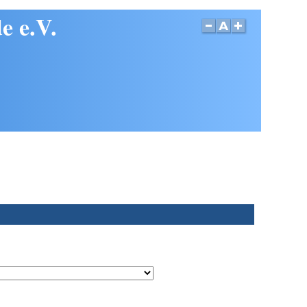
e e.V.