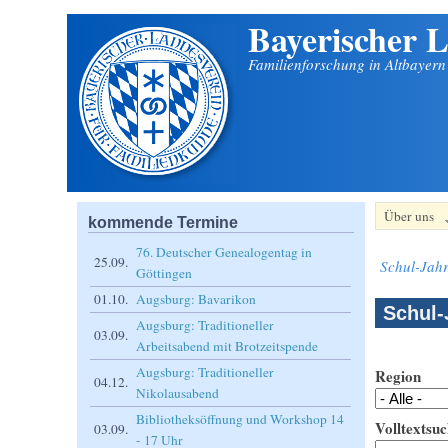
Bayerischer L
Direkt zum Inhalt
Familienforschung in Altbayer
Über uns
kommende Termine
76. Deutscher Genealogentag in
25.09.
Schul-Jahr
Göttingen
01.10.
Augsburg: Bavarikon
Schul-
Augsburg: Traditioneller
03.09.
Arbeitsabend mit Brotzeitspende
Augsburg: Traditioneller
Region
04.12.
Nikolausabend
Bibliotheksöffnung und Workshop 14
Volltextsuc
03.09.
- 17 Uhr