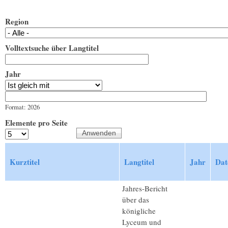
Region
Volltextsuche über Langtitel
Jahr
Jahr
Datum
Format: 2026
Elemente pro Seite
Kurztitel
Langtitel
Jahr
Dat
Jahres-Bericht
über das
königliche
Lyceum und