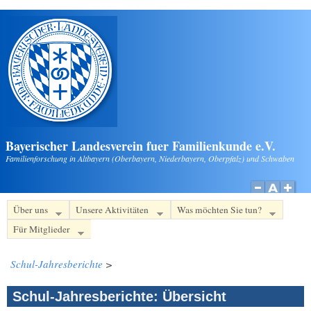
Direkt zum Inhalt
Bayerischer Landesverein fuer Familienkunde e.V.
Familienforschung in Altbayern (Oberbayern, Niederbayern, Oberpfalz) und Schwaben
Über uns
Unsere Aktivitäten
Was möchten Sie tun?
Für Mitglieder
Schul-Jahresberichte
>
Schul-Jahresberichte: Übersicht