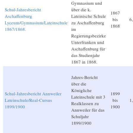
Gymnasium und
Schul-Jahresbericht
über die k.
1867
Aschaffenburg
Lateinische Schule
bis
6
Lyceum/Gymnasium/Lateinschule
zu Aschaffenburg
1868
1867/1868.
im
Regierungsbezirke
Unterfranken und
Aschaffenburg für
das Studienjahr
1867 in 1868.
Jahres-Bericht
über die
Königliche
Schul-Jahresbericht Annweiler
1899
Lateinschule mit 3
Lateinschule/Real-Cursus
bis
1
Realklassen zu
1899/1900
1900
Annweiler für das
Schuljahr
1899/1900