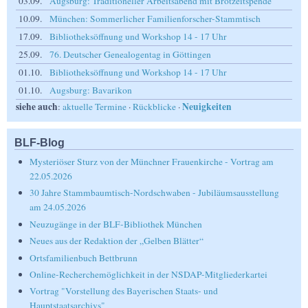
03.09.
Augsburg: Traditioneller Arbeitsabend mit Brotzeitspende
10.09.
München: Sommerlicher Familienforscher-Stammtisch
17.09.
Bibliotheksöffnung und Workshop 14 - 17 Uhr
25.09.
76. Deutscher Genealogentag in Göttingen
01.10.
Bibliotheksöffnung und Workshop 14 - 17 Uhr
01.10.
Augsburg: Bavarikon
siehe auch
Neuigkeiten
:
aktuelle Termine
·
Rückblicke
·
BLF-Blog
Mysteriöser Sturz von der Münchner Frauenkirche - Vortrag am
22.05.2026
30 Jahre Stammbaumtisch-Nordschwaben - Jubiläumsausstellung
am 24.05.2026
Neuzugänge in der BLF-Bibliothek München
Neues aus der Redaktion der „Gelben Blätter“
Ortsfamilienbuch Bettbrunn
Online-Recherchemöglichkeit in der NSDAP-Mitgliederkartei
Vortrag "Vorstellung des Bayerischen Staats- und
Hauptstaatsarchivs"