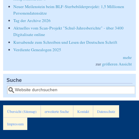
Neuer Meilenstein beim BLF-Sterbebilderprojekt: 1,5 Millionen
Personendatensätze
Tag der Archive 2026
Aktuelles vom Scan-Projekt "Schul-Jahresberichte" - über 3400
Digitalisate online
Kursabende zum Schreiben und Lesen der Deutschen Schrift
Verdiente Genealogen 2025
mehr
zur
größeren Ansicht
Suche
Suche
Übersicht (Sitemap)
erweiterte Suche
Kontakt
Datenschutz
Impressum