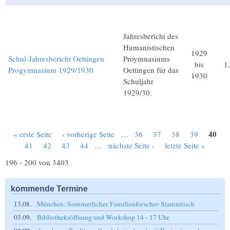
Jahresbericht des
Humanistischen
1929
Schul-Jahresbericht Oettingen
Proymnasiums
bis
1
Progymnasium 1929/1930
Oettingen für das
1930
Schuljahr
1929/30.
40
« erste Seite
‹ vorherige Seite
…
36
37
38
39
Seiten
41
42
43
44
…
nächste Seite ›
letzte Seite »
196 - 200 von 3403
kommende Termine
13.08.
München: Sommerlicher Familienforscher-Stammtisch
03.09.
Bibliotheksöffnung und Workshop 14 - 17 Uhr