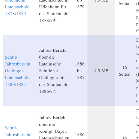
Seiten
(
Lateinschule
Uffenheim für
1879
M
1878/1879
das Studienjahr
n
1878/79.
p
G
D
i
Jahres-Bericht
w
Schul-
über die
o
Jahresbericht
Lateinische
1886
16
z
Oettingen
Schule zu
bis
1,5 MB
Seiten
(
Lateinschule
Oettingen für
1887
M
1886/1887
das Studienjahr
n
1886/87.
p
G
D
Jahres-Bericht
i
über die
w
Schul-
Königl. Bayer.
o
Jahresbericht
1886
Lateinschule zu
16
z