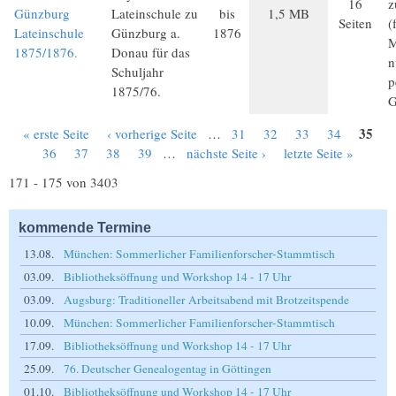
16
z
Günzburg
Lateinschule zu
bis
1,5 MB
Seiten
(
Lateinschule
Günzburg a.
1876
M
1875/1876.
Donau für das
n
Schuljahr
p
1875/76.
G
35
« erste Seite
‹ vorherige Seite
…
31
32
33
34
Seiten
36
37
38
39
…
nächste Seite ›
letzte Seite »
171 - 175 von 3403
kommende Termine
13.08.
München: Sommerlicher Familienforscher-Stammtisch
03.09.
Bibliotheksöffnung und Workshop 14 - 17 Uhr
03.09.
Augsburg: Traditioneller Arbeitsabend mit Brotzeitspende
10.09.
München: Sommerlicher Familienforscher-Stammtisch
17.09.
Bibliotheksöffnung und Workshop 14 - 17 Uhr
25.09.
76. Deutscher Genealogentag in Göttingen
01.10.
Bibliotheksöffnung und Workshop 14 - 17 Uhr