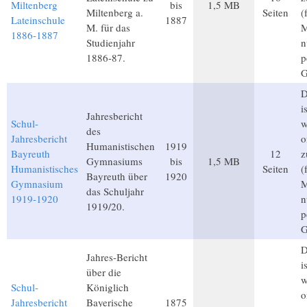
Miltenberg
bis
1,5 MB
Miltenberg a.
Seiten
(
Lateinschule
1887
M. für das
M
1886-1887
Studienjahr
n
1886-87.
p
G
D
i
Jahresbericht
Schul-
w
des
Jahresbericht
o
Humanistischen
1919
Bayreuth
12
z
Gymnasiums
bis
1,5 MB
Humanistisches
Seiten
(
Bayreuth über
1920
Gymnasium
M
das Schuljahr
1919-1920
n
1919/20.
p
G
D
Jahres-Bericht
i
über die
w
Schul-
Königlich
o
Jahresbericht
Bayerische
1875