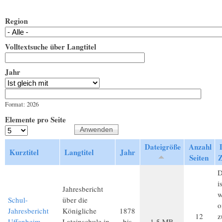
Region
Volltextsuche über Langtitel
Jahr
Jahr
Datum
Format: 2026
Elemente pro Seite
Dateigröße
Anzahl
Kurztitel
Langtitel
Jahr
Seiten
D
i
Jahresbericht
w
Schul-
über die
o
Jahresbericht
Königliche
1878
12
z
Uffenheim
Lateinschule in
bis
1,5 MB