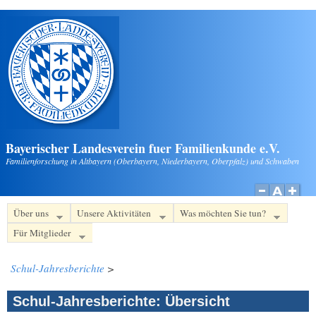
Direkt zum Inhalt
Bayerischer Landesverein fuer Familienkunde e.V.
Familienforschung in Altbayern (Oberbayern, Niederbayern, Oberpfalz) und Schwaben
Über uns
Unsere Aktivitäten
Was möchten Sie tun?
Für Mitglieder
Schul-Jahresberichte
>
Schul-Jahresberichte: Übersicht