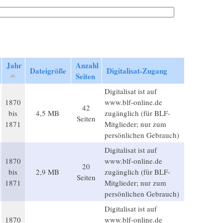
Jahr
Anzahl
Dateigröße
Digitalisat-Zugang
Seiten
Digitalisat ist auf
1870
www.blf-online.de
42
bis
4,5 MB
zugänglich (für BLF-
Seiten
1871
Mitglieder; nur zum
persönlichen Gebrauch)
Digitalisat ist auf
1870
www.blf-online.de
20
bis
2,9 MB
zugänglich (für BLF-
Seiten
1871
Mitglieder; nur zum
persönlichen Gebrauch)
Digitalisat ist auf
1870
www.blf-online.de