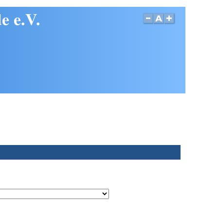
e e.V.