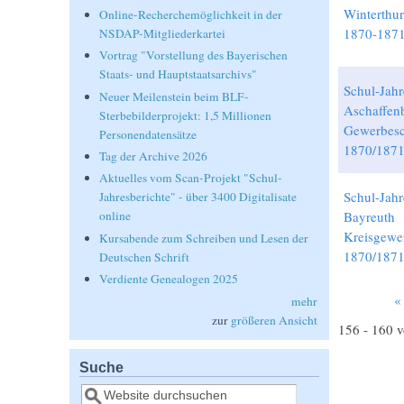
Winterthur
Online-Recherchemöglichkeit in der
1870-1871
NSDAP-Mitgliederkartei
Vortrag "Vorstellung des Bayerischen
Staats- und Hauptstaatsarchivs"
Schul-Jahr
Neuer Meilenstein beim BLF-
Aschaffen
Sterbebilderprojekt: 1,5 Millionen
Gewerbesc
Personendatensätze
1870/1871
Tag der Archive 2026
Aktuelles vom Scan-Projekt "Schul-
Schul-Jahr
Jahresberichte" - über 3400 Digitalisate
Bayreuth
online
Kreisgewe
Kursabende zum Schreiben und Lesen der
1870/1871
Deutschen Schrift
Verdiente Genealogen 2025
«
mehr
Seiten
zur
größeren Ansicht
156 - 160 
Suche
Suche