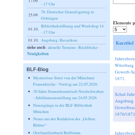
17.09.
- 17 Uhr
76. Deutscher Genealogentag in
25.09.
Göttingen
Elemente p
Bibliotheksöffnung und Workshop 14
01.10.
- 17 Uhr
01.10.
Augsburg: Bavarikon
Kurztitel
siehe auch
:
aktuelle Termine
·
Rückblicke
·
Neuigkeiten
Jahresberi
Würzburg 
BLF-Blog
Gewerb-Sc
Mysteriöser Sturz von der Münchner
1871.
Frauenkirche - Vortrag am 22.05.2026
30 Jahre Stammbaumtisch-Nordschwaben
Schul-Jahr
- Jubiläumsausstellung am 24.05.2026
Augsburg 
Neuzugänge in der BLF-Bibliothek
Gewerbssc
München
1870/187
Neues aus der Redaktion der „Gelben
Blätter“
Ortsfamilienbuch Bettbrunn
Jahresberi