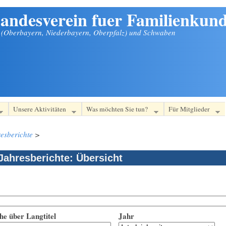
andesverein fuer Familienkund
n (Oberbayern, Niederbayern, Oberpfalz) und Schwaben
Unsere Aktivitäten
Was möchten Sie tun?
Für Mitglieder
esberichte
>
Jahresberichte: Übersicht
he über Langtitel
Jahr