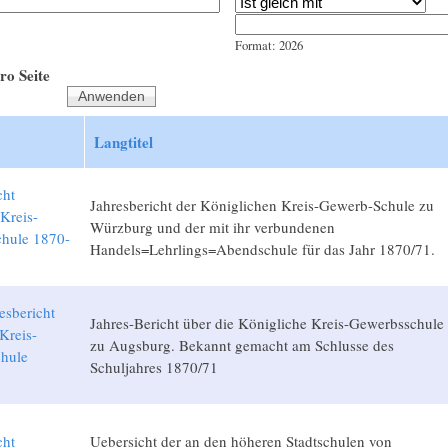
Jahr
Datum
Format: 2026
ro Seite
Langtitel
cht
Jahresbericht der Königlichen Kreis-Gewerb-Schule zu
Kreis-
Würzburg und der mit ihr verbundenen
hule 1870-
Handels=Lehrlings=Abendschule für das Jahr 1870/71.
esbericht
Jahres-Bericht über die Königliche Kreis-Gewerbsschule
Kreis-
zu Augsburg. Bekannt gemacht am Schlusse des
hule
Schuljahres 1870/71
1
cht
Uebersicht der an den höheren Stadtschulen von