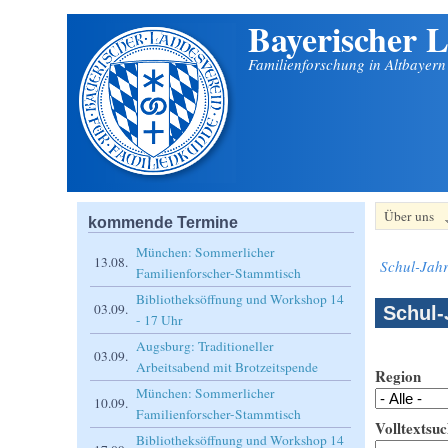
Bayerischer L
Direkt zum Inhalt
Familienforschung in Altbayer
Über uns
kommende Termine
München: Sommerlicher
13.08.
Schul-Jahr
Familienforscher-Stammtisch
Bibliotheksöffnung und Workshop 14
03.09.
Schul-
- 17 Uhr
Augsburg: Traditioneller
03.09.
Arbeitsabend mit Brotzeitspende
Region
München: Sommerlicher
10.09.
Familienforscher-Stammtisch
Volltextsuc
Bibliotheksöffnung und Workshop 14