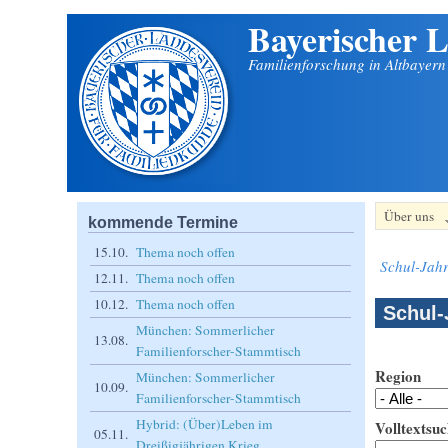
Bayerischer L
Direkt zum Inhalt
Familienforschung in Altbayer
Über uns
kommende Termine
15.10.
Thema noch offen
Schul-Jahr
12.11.
Thema noch offen
10.12.
Thema noch offen
Schul-
München: Sommerlicher
13.08.
Familienforscher-Stammtisch
Region
München: Sommerlicher
10.09.
Familienforscher-Stammtisch
Hybrid: (Über)Leben im
Volltextsuc
05.11.
Dreißigjährigen Krieg