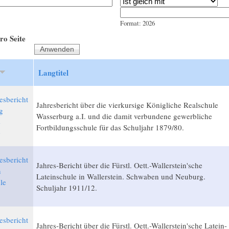
Jahr
Datum
Format: 2026
ro Seite
Langtitel
esbericht
Jahresbericht über die vierkursige Königliche Realschule
g
Wasserburg a.I. und die damit verbundene gewerbliche
e
Fortbildungsschule für das Schuljahr 1879/80.
0
esbericht
Jahres-Bericht über die Fürstl. Oett.-Wallerstein'sche
n
Lateinschule in Wallerstein. Schwaben und Neuburg.
le
Schuljahr 1911/12.
2
esbericht
Jahres-Bericht über die Fürstl. Oett.-Wallerstein'sche Latein-