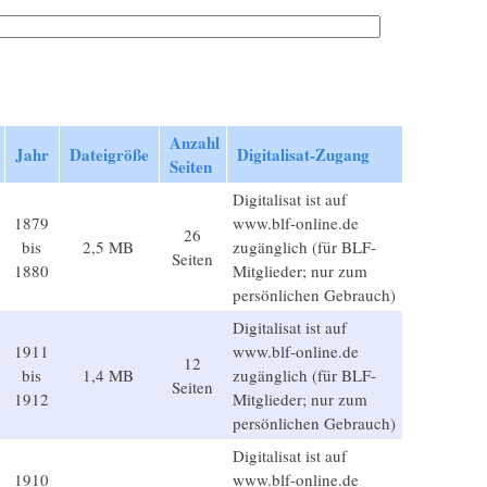
Anzahl
Jahr
Dateigröße
Digitalisat-Zugang
Seiten
Digitalisat ist auf
1879
www.blf-online.de
26
bis
2,5 MB
zugänglich (für BLF-
Seiten
1880
Mitglieder; nur zum
persönlichen Gebrauch)
Digitalisat ist auf
1911
www.blf-online.de
12
bis
1,4 MB
zugänglich (für BLF-
Seiten
1912
Mitglieder; nur zum
persönlichen Gebrauch)
Digitalisat ist auf
1910
www.blf-online.de