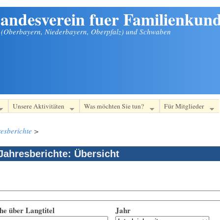
andesverein fuer Familienkund
n (Oberbayern, Niederbayern, Oberpfalz) und Schwaben
Unsere Aktivitäten
Was möchten Sie tun?
Für Mitglieder
esberichte
>
Jahresberichte: Übersicht
he über Langtitel
Jahr