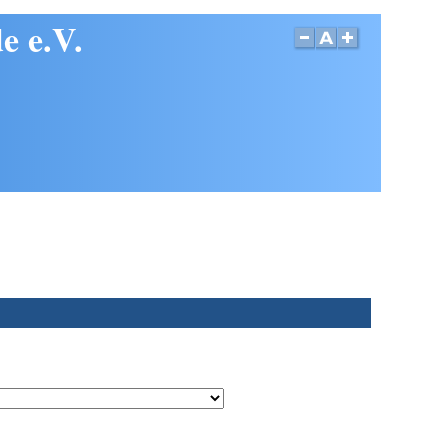
e e.V.