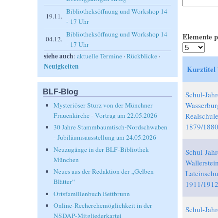
Bibliotheksöffnung und Workshop 14
19.11.
- 17 Uhr
Bibliotheksöffnung und Workshop 14
Elemente p
04.12.
- 17 Uhr
siehe auch
:
aktuelle Termine
·
Rückblicke
·
Neuigkeiten
Kurztitel
BLF-Blog
Schul-Jahr
Wasserbur
Mysteriöser Sturz von der Münchner
Realschul
Frauenkirche - Vortrag am 22.05.2026
1879/188
30 Jahre Stammbaumtisch-Nordschwaben
- Jubiläumsausstellung am 24.05.2026
Neuzugänge in der BLF-Bibliothek
Schul-Jahr
München
Wallerstei
Neues aus der Redaktion der „Gelben
Lateinschu
Blätter“
1911/191
Ortsfamilienbuch Bettbrunn
Online-Recherchemöglichkeit in der
Schul-Jahr
NSDAP-Mitgliederkartei