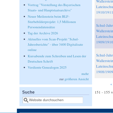
Wallerstei
Vortrag "Vorstellung des Bayerischen
Lateinschu
Staats- und Hauptstaatsarchivs"
1910/191
Neuer Meilenstein beim BLF-
Sterbebilderprojekt: 1,5 Millionen
Schul-Jahr
Personendatensätze
Wallerstei
Tag der Archive 2026
Lateinschu
Aktuelles vom Scan-Projekt "Schul-
1909/191
Jahresberichte" - über 3400 Digitalisate
online
Schul-Jahr
Kursabende zum Schreiben und Lesen der
Wallerstei
Deutschen Schrift
Lateinschu
Verdiente Genealogen 2025
1908/190
mehr
zur
größeren Ansicht
«
Seiten
151 - 155 
Suche
Suche