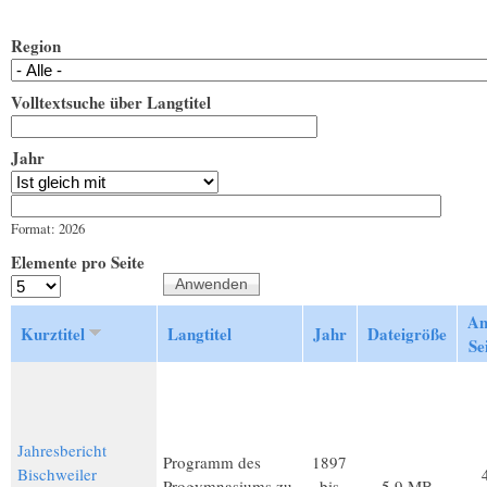
Region
Volltextsuche über Langtitel
Jahr
Jahr
Datum
Format: 2026
Elemente pro Seite
An
Kurztitel
Langtitel
Jahr
Dateigröße
Se
Jahresbericht
Programm des
1897
Bischweiler
Progymnasiums zu
bis
5,9 MB