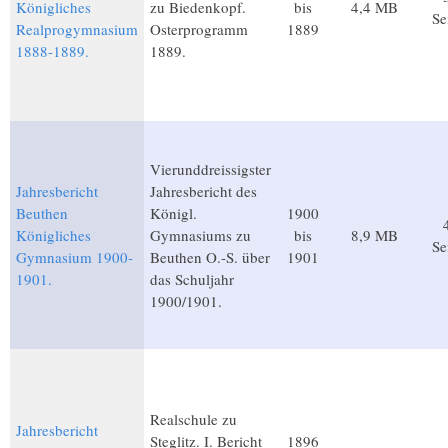
Königliches
zu Biedenkopf.
bis
4,4 MB
Se
Realprogymnasium
Osterprogramm
1889
1888-1889.
1889.
Vierunddreissigster
Jahresbericht
Jahresbericht des
Beuthen
Königl.
1900
Königliches
Gymnasiums zu
bis
8,9 MB
Se
Gymnasium 1900-
Beuthen O.-S. über
1901
1901.
das Schuljahr
1900/1901.
Realschule zu
Jahresbericht
Steglitz. I. Bericht
1896