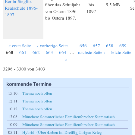
Berlin-Steglitz
über das Schuljahr
bis
5,5 MB
Realschule 1896-
Se
von Ostern 1896
1897
1897.
bis Ostern 1897.
« erste Seite
‹ vorherige Seite
…
656
657
658
659
Seiten
660
661
662
663
664
…
nächste Seite ›
letzte Seite
»
3296 - 3300 von 3403
kommende Termine
15.10.
Thema noch offen
12.11.
Thema noch offen
10.12.
Thema noch offen
13.08.
München: Sommerlicher Familienforscher-Stammtisch
10.09.
München: Sommerlicher Familienforscher-Stammtisch
05.11.
Hybrid: (Über)Leben im Dreißigjährigen Krieg