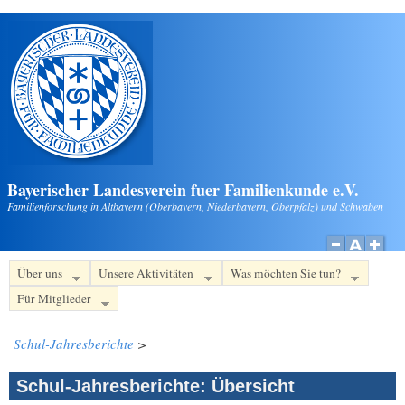
Direkt zum Inhalt
Bayerischer Landesverein fuer Familienkunde e.V.
Familienforschung in Altbayern (Oberbayern, Niederbayern, Oberpfalz) und Schwaben
Über uns
Unsere Aktivitäten
Was möchten Sie tun?
Für Mitglieder
Schul-Jahresberichte
>
Schul-Jahresberichte: Übersicht