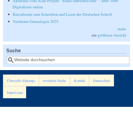
Aktuelles vom Scan-Projekt "Schul-Jahresberichte" - über 3400
Digitalisate online
Kursabende zum Schreiben und Lesen der Deutschen Schrift
Verdiente Genealogen 2025
mehr
zur
größeren Ansicht
Suche
Suche
Übersicht (Sitemap)
erweiterte Suche
Kontakt
Datenschutz
Impressum