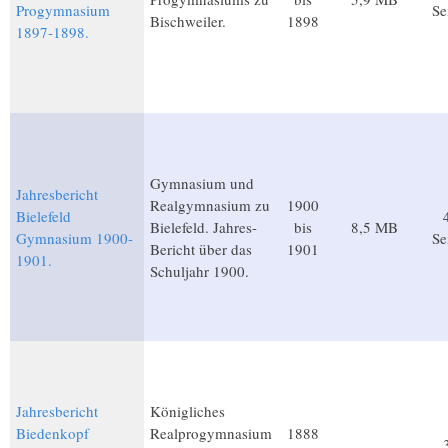
Progymnasium
Se
Bischweiler.
1898
1897-1898.
Gymnasium und
Jahresbericht
Realgymnasium zu
1900
Bielefeld
Bielefeld. Jahres-
bis
8,5 MB
Gymnasium 1900-
Se
Bericht über das
1901
1901.
Schuljahr 1900.
Jahresbericht
Königliches
Biedenkopf
Realprogymnasium
1888