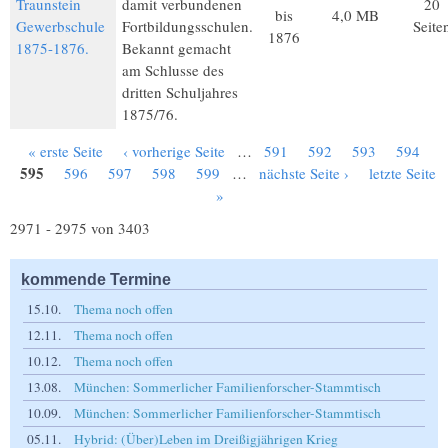
Traunstein
damit verbundenen
20
bis
4,0 MB
Gewerbschule
Fortbildungsschulen.
Seite
1876
1875-1876.
Bekannt gemacht
am Schlusse des
dritten Schuljahres
1875/76.
« erste Seite
‹ vorherige Seite
…
591
592
593
594
Seiten
595
596
597
598
599
…
nächste Seite ›
letzte Seite
»
2971 - 2975 von 3403
kommende Termine
15.10.
Thema noch offen
12.11.
Thema noch offen
10.12.
Thema noch offen
13.08.
München: Sommerlicher Familienforscher-Stammtisch
10.09.
München: Sommerlicher Familienforscher-Stammtisch
05.11.
Hybrid: (Über)Leben im Dreißigjährigen Krieg