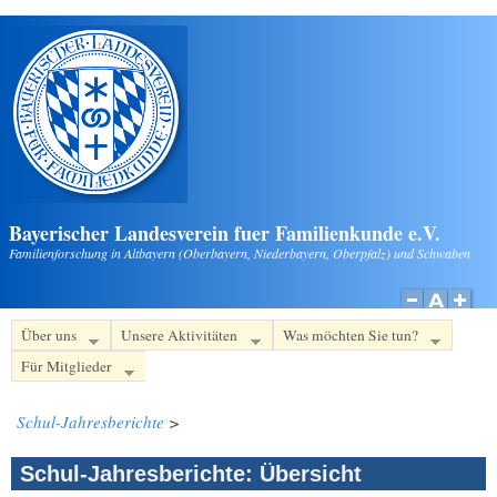
Direkt zum Inhalt
Bayerischer Landesverein fuer Familienkunde e.V.
Familienforschung in Altbayern (Oberbayern, Niederbayern, Oberpfalz) und Schwaben
Über uns
Unsere Aktivitäten
Was möchten Sie tun?
Für Mitglieder
Schul-Jahresberichte
>
Schul-Jahresberichte: Übersicht