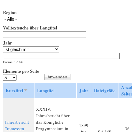
Region
Volltextsuche über Langtitel
Jahr
Jahr
Datum
Format: 2026
Elemente pro Seite
Anza
Kurztitel
Langtitel
Jahr
Dateigröße
Seite
XXXIV.
Jahresbericht über
Jahresbericht
das Königliche
1899
Tremessen
Progymnasium in
36
bis
5,6 MB