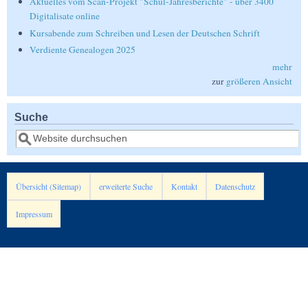
Aktuelles vom Scan-Projekt "Schul-Jahresberichte" - über 3400
Digitalisate online
Kursabende zum Schreiben und Lesen der Deutschen Schrift
Verdiente Genealogen 2025
mehr
zur
größeren Ansicht
Suche
Suche
Übersicht (Sitemap)
erweiterte Suche
Kontakt
Datenschutz
Impressum