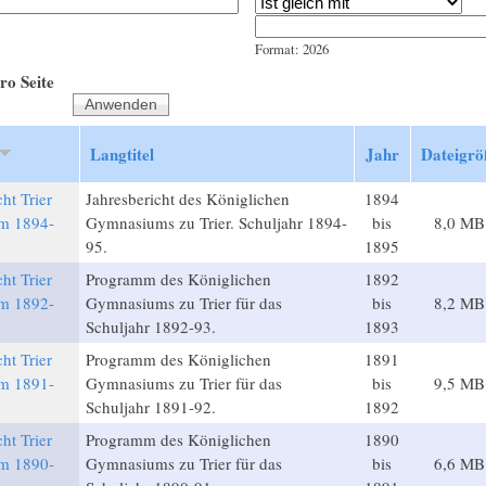
Jahr
Datum
Format: 2026
ro Seite
Langtitel
Jahr
Dateigrö
ht Trier
Jahresbericht des Königlichen
1894
m 1894-
Gymnasiums zu Trier. Schuljahr 1894-
bis
8,0 MB
95.
1895
ht Trier
Programm des Königlichen
1892
m 1892-
Gymnasiums zu Trier für das
bis
8,2 MB
Schuljahr 1892-93.
1893
ht Trier
Programm des Königlichen
1891
m 1891-
Gymnasiums zu Trier für das
bis
9,5 MB
Schuljahr 1891-92.
1892
ht Trier
Programm des Königlichen
1890
m 1890-
Gymnasiums zu Trier für das
bis
6,6 MB