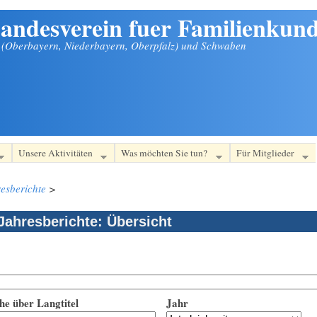
andesverein fuer Familienkund
n (Oberbayern, Niederbayern, Oberpfalz) und Schwaben
Unsere Aktivitäten
Was möchten Sie tun?
Für Mitglieder
esberichte
>
Jahresberichte: Übersicht
he über Langtitel
Jahr