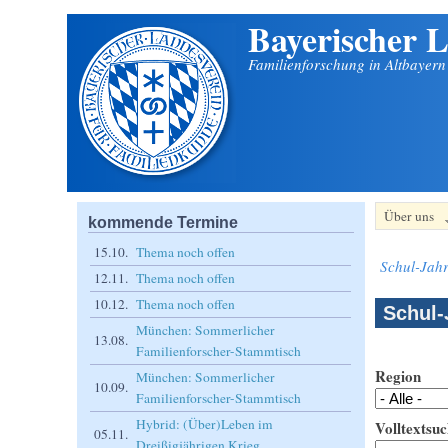
Bayerischer L
Direkt zum Inhalt
Familienforschung in Altbayer
Über uns
kommende Termine
15.10.
Thema noch offen
Schul-Jahr
12.11.
Thema noch offen
10.12.
Thema noch offen
Schul-
München: Sommerlicher
13.08.
Familienforscher-Stammtisch
Region
München: Sommerlicher
10.09.
Familienforscher-Stammtisch
Hybrid: (Über)Leben im
Volltextsuc
05.11.
Dreißigjährigen Krieg