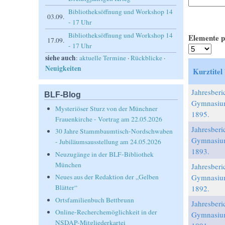
Bibliotheksöffnung und Workshop 14
03.09.
- 17 Uhr
Bibliotheksöffnung und Workshop 14
Elemente p
17.09.
- 17 Uhr
siehe auch
:
aktuelle Termine
·
Rückblicke
·
Neuigkeiten
Kurztitel
Jahresberic
BLF-Blog
Gymnasiu
Mysteriöser Sturz von der Münchner
1895.
Frauenkirche - Vortrag am 22.05.2026
Jahresberic
30 Jahre Stammbaumtisch-Nordschwaben
Gymnasiu
- Jubiläumsausstellung am 24.05.2026
1893.
Neuzugänge in der BLF-Bibliothek
München
Jahresberic
Gymnasiu
Neues aus der Redaktion der „Gelben
Blätter“
1892.
Ortsfamilienbuch Bettbrunn
Jahresberic
Online-Recherchemöglichkeit in der
Gymnasiu
NSDAP-Mitgliederkartei