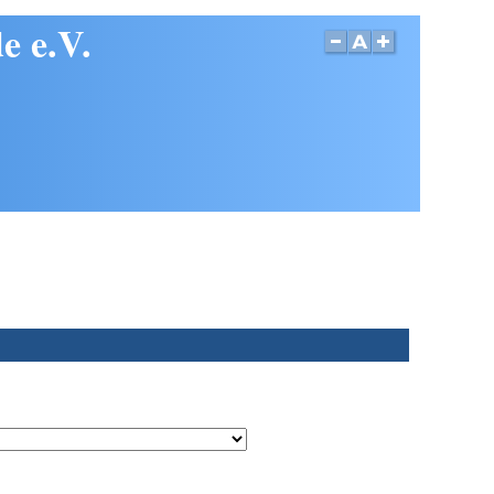
e e.V.