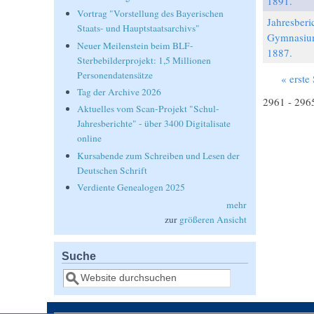
1891.
Vortrag "Vorstellung des Bayerischen
Jahresberic
Staats- und Hauptstaatsarchivs"
Gymnasiu
Neuer Meilenstein beim BLF-
1887.
Sterbebilderprojekt: 1,5 Millionen
Personendatensätze
« erste 
Seiten
Tag der Archive 2026
2961 - 296
Aktuelles vom Scan-Projekt "Schul-
Jahresberichte" - über 3400 Digitalisate
online
Kursabende zum Schreiben und Lesen der
Deutschen Schrift
Verdiente Genealogen 2025
mehr
zur
größeren Ansicht
Suche
Suche