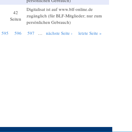
persönlichen Gebrauch)
Digitalisat ist auf www.blf-online.de
42
zugänglich (für BLF-Mitglieder; nur zum
Seiten
persönlichen Gebrauch)
595
596
597
…
nächste Seite ›
letzte Seite »