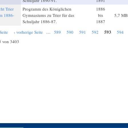
Schuljahr 1890-91.
1891
ht Trier
Programm des Königlichen
1886
m 1886-
Gymnasiums zu Trier für das
bis
5,7 MB
Schuljahr 1886-87.
1887
593
Seite
‹ vorherige Seite
…
589
590
591
592
594
5 von 3403