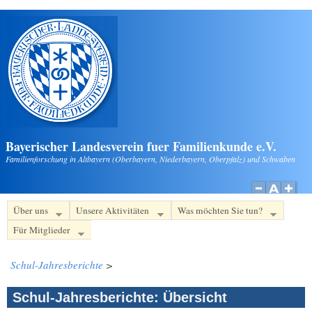
Direkt zum Inhalt
Bayerischer Landesverein fuer Familienkunde e.V.
Familienforschung in Altbayern (Oberbayern, Niederbayern, Oberpfalz) und Schwaben
Über uns
Unsere Aktivitäten
Was möchten Sie tun?
Für Mitglieder
Schul-Jahresberichte
>
Schul-Jahresberichte: Übersicht