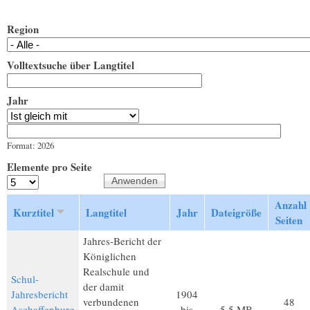
Region
Volltextsuche über Langtitel
Jahr
Jahr
Datum
Format: 2026
Elemente pro Seite
Anzahl
Kurztitel
Langtitel
Jahr
Dateigröße
Seiten
Jahres-Bericht der
Königlichen
Realschule und
Schul-
der damit
Jahresbericht
1904
verbundenen
48
Aschaffenburg
bis
5,5 MB