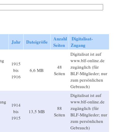
Anzahl
Digitalisat-
Jahr
Dateigröße
Seiten
Zugang
Digitalisat ist auf
ung
www.blf-online.de
1915
48
zugänglich (für
bis
6,6 MB
Seiten
BLF-Mitglieder; nur
1916
zum persönlichen
Gebrauch)
Digitalisat ist auf
lung
www.blf-online.de
1914
88
zugänglich (für
bis
13,5 MB
Seiten
BLF-Mitglieder; nur
1915
zum persönlichen
Gebrauch)