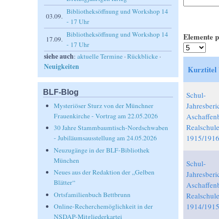
Bibliotheksöffnung und Workshop 14
03.09.
- 17 Uhr
Bibliotheksöffnung und Workshop 14
Elemente p
17.09.
- 17 Uhr
siehe auch
:
aktuelle Termine
·
Rückblicke
·
Neuigkeiten
Kurztitel
BLF-Blog
Schul-
Jahresberi
Mysteriöser Sturz von der Münchner
Aschaffen
Frauenkirche - Vortrag am 22.05.2026
Realschul
30 Jahre Stammbaumtisch-Nordschwaben
1915/191
- Jubiläumsausstellung am 24.05.2026
Neuzugänge in der BLF-Bibliothek
München
Schul-
Neues aus der Redaktion der „Gelben
Jahresberi
Blätter“
Aschaffen
Ortsfamilienbuch Bettbrunn
Realschul
1914/191
Online-Recherchemöglichkeit in der
NSDAP-Mitgliederkartei