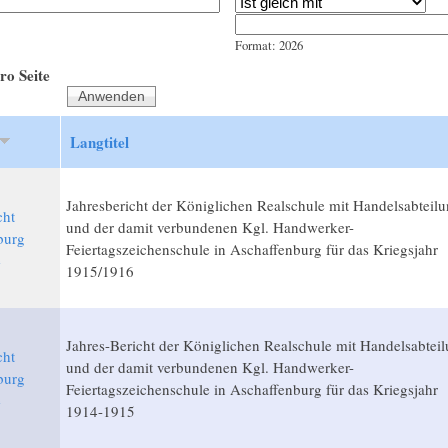
Jahr
Datum
Format: 2026
ro Seite
Langtitel
Jahresbericht der Königlichen Realschule mit Handelsabteil
cht
und der damit verbundenen Kgl. Handwerker-
burg
Feiertagszeichenschule in Aschaffenburg für das Kriegsjahr
e
1915/1916
6
Jahres-Bericht der Königlichen Realschule mit Handelsabtei
cht
und der damit verbundenen Kgl. Handwerker-
burg
Feiertagszeichenschule in Aschaffenburg für das Kriegsjahr
e
1914-1915
5