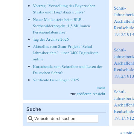
Vortrag "Vorstellung des Bayerischen
Schul-
Staats- und Hauptstaatsarchivs"
Jahresberi
Neuer Meilenstein beim BLF-
Aschaffen
Sterbebilderprojekt: 1,5 Millionen
Realschul
Personendatensätze
1913/191
Tag der Archive 2026
Aktuelles vom Scan-Projekt "Schul-
Schul-
Jahresberichte" - über 3400 Digitalisate
Jahresberi
online
Aschaffen
Kursabende zum Schreiben und Lesen der
Realschul
Deutschen Schrift
1912/191
Verdiente Genealogen 2025
mehr
Schul-
zur
größeren Ansicht
Jahresberi
Aschaffen
Suche
Realschul
Suche
1911/191
« erste 