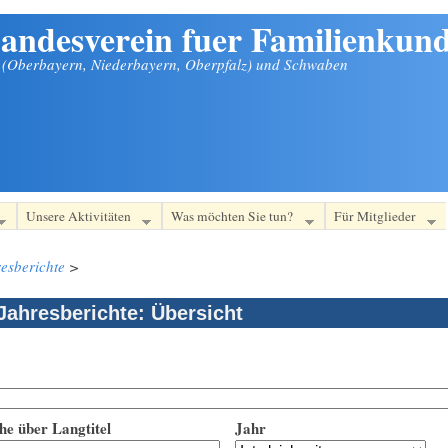
andesverein fuer Familienkund
n (Oberbayern, Niederbayern, Oberpfalz) und Schwaben
Unsere Aktivitäten
Was möchten Sie tun?
Für Mitglieder
esberichte
>
Jahresberichte: Übersicht
he über Langtitel
Jahr