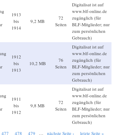
Digitalisat ist auf
ung
www.blf-online.de
1913
72
zugänglich (für
bis
9,2 MB
hr
Seiten
BLF-Mitglieder; nur
1914
zum persönlichen
Gebrauch)
Digitalisat ist auf
lung
www.blf-online.de
1912
76
zugänglich (für
bis
10,2 MB
hr
Seiten
BLF-Mitglieder; nur
1913
zum persönlichen
Gebrauch)
Digitalisat ist auf
lung
www.blf-online.de
1911
72
zugänglich (für
bis
9,8 MB
hr
Seiten
BLF-Mitglieder; nur
1912
zum persönlichen
Gebrauch)
477
478
479
…
nächste Seite ›
letzte Seite »