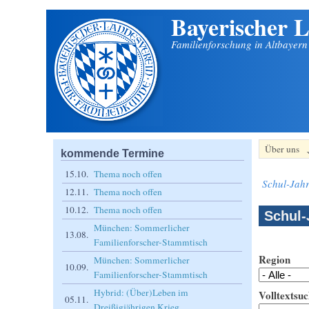
Bayerischer L
Direkt zum Inhalt
Familienforschung in Altbayer
Über uns
kommende Termine
15.10.
Thema noch offen
Schul-Jahr
12.11.
Thema noch offen
10.12.
Thema noch offen
Schul-
München: Sommerlicher
13.08.
Familienforscher-Stammtisch
Region
München: Sommerlicher
10.09.
Familienforscher-Stammtisch
Hybrid: (Über)Leben im
Volltextsuc
05.11.
Dreißigjährigen Krieg