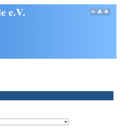
e e.V.