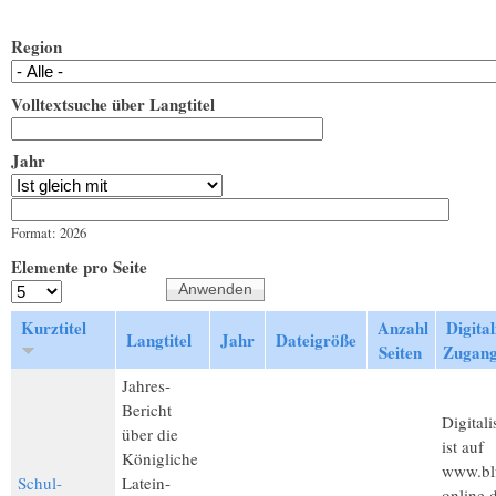
Region
Volltextsuche über Langtitel
Jahr
Jahr
Datum
Format: 2026
Elemente pro Seite
Kurztitel
Anzahl
Digital
Langtitel
Jahr
Dateigröße
Seiten
Zugan
Jahres-
Bericht
Digitali
über die
ist auf
Königliche
www.bl
Schul-
Latein-
online.