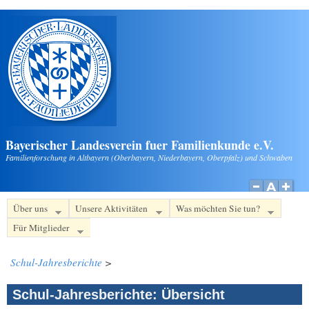
Direkt zum Inhalt
Bayerischer Landesverein fuer Familienkunde e.V.
Familienforschung in Altbayern (Oberbayern, Niederbayern, Oberpfalz) und Schwaben
Über uns
Unsere Aktivitäten
Was möchten Sie tun?
Für Mitglieder
Schul-Jahresberichte
>
Schul-Jahresberichte: Übersicht