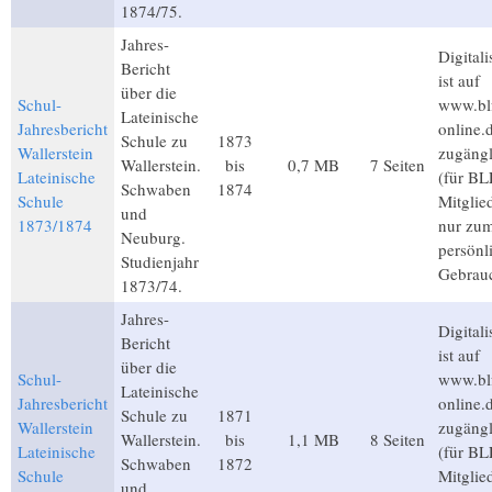
1874/75.
Jahres-
Digitali
Bericht
ist auf
über die
Schul-
www.bl
Lateinische
Jahresbericht
online.
Schule zu
1873
Wallerstein
zugängl
Wallerstein.
bis
0,7 MB
7 Seiten
Lateinische
(für BL
Schwaben
1874
Schule
Mitglie
und
1873/1874
nur zu
Neuburg.
persönl
Studienjahr
Gebrau
1873/74.
Jahres-
Digitali
Bericht
ist auf
über die
Schul-
www.bl
Lateinische
Jahresbericht
online.
Schule zu
1871
Wallerstein
zugängl
Wallerstein.
bis
1,1 MB
8 Seiten
Lateinische
(für BL
Schwaben
1872
Schule
Mitglie
und