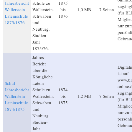
Jahresbericht
Schule zu
1875
zugängl
Wallerstein
Wallerstein.
bis
1,0 MB
7 Seiten
(für BL
Lateinschule
Schwaben
1876
Mitglie
1875/1876
und
nur zu
Neuburg.
persönl
Studien-
Gebrau
Jahr
1875/76.
Jahres-
Bericht
Digitali
über die
ist auf
Königliche
www.bl
Schul-
Latein-
online.
Jahresbericht
Schule zu
1874
zugängl
Wallerstein
Wallerstein.
bis
1,2 MB
7 Seiten
(für BL
Lateinschule
Schwaben
1875
Mitglie
1874/1875
und
nur zu
Neuburg.
persönl
Studien-
Gebrau
Jahr