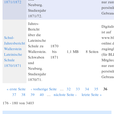
1871/1872
nur zu
Neuburg.
persönl
Studienjahr
Gebrau
1871/72.
Jahres-
Digitali
Bericht
ist auf
über die
Schul-
www.bl
Lateinische
Jahresbericht
online.
Schule zu
1870
Wallerstein
zugängl
Wallerstein.
bis
1,1 MB
8 Seiten
Lateinische
(für BL
Schwaben
1871
Schule
Mitglie
und
1870/1871
nur zu
Neuburg.
persönl
Studienjahr
Gebrau
1870/71.
36
« erste Seite
‹ vorherige Seite
…
32
33
34
35
Seiten
37
38
39
40
…
nächste Seite ›
letzte Seite »
176 - 180 von 3403