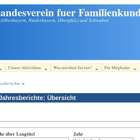
andesverein fuer Familienkund
n (Oberbayern, Niederbayern, Oberpfalz) und Schwaben
Unsere Aktivitäten
Was möchten Sie tun?
Für Mitglieder
esberichte
>
Jahresberichte: Übersicht
he über Langtitel
Jahr