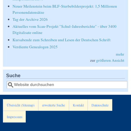
Neuer Meilenstein beim BLF-Sterbebilderprojekt: 1,5 Millionen
Personendatensätze
Tag der Archive 2026
Aktuelles vom Scan-Projekt "Schul-Jahresberichte" - über 3400
Digitalisate online
Kursabende zum Schreiben und Lesen der Deutschen Schrift
Verdiente Genealogen 2025
mehr
zur
größeren Ansicht
Suche
Suche
Übersicht (Sitemap)
erweiterte Suche
Kontakt
Datenschutz
Impressum