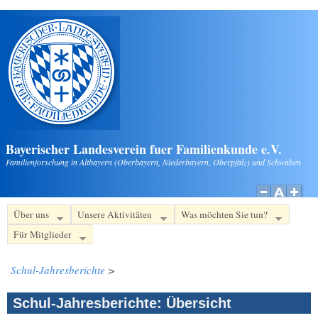
Direkt zum Inhalt
Bayerischer Landesverein fuer Familienkunde e.V.
Familienforschung in Altbayern (Oberbayern, Niederbayern, Oberpfalz) und Schwaben
Über uns
Unsere Aktivitäten
Was möchten Sie tun?
Für Mitglieder
Schul-Jahresberichte
>
Schul-Jahresberichte: Übersicht