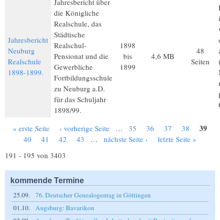
Jahresbericht über
die Königliche
Realschule, das
Städtische
Jahresbericht
Realschul-
1898
Neuburg
48
Pensionat und die
bis
4,6 MB
Realschule
Seiten
Gewerbliche
1899
1898-1899.
Fortbildungsschule
zu Neuburg a.D.
für das Schuljahr
1898/99.
39
« erste Seite
‹ vorherige Seite
…
35
36
37
38
Seiten
40
41
42
43
…
nächste Seite ›
letzte Seite »
191 - 195 von 3403
kommende Termine
25.09.
76. Deutscher Genealogentag in Göttingen
01.10.
Augsburg: Bavarikon