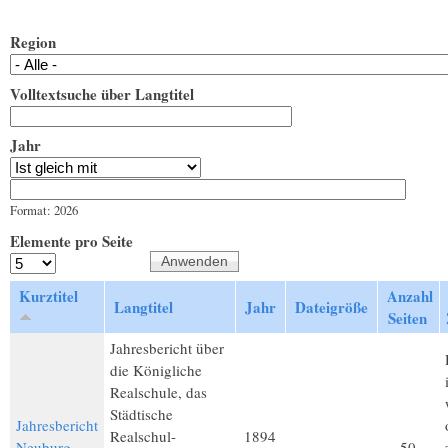
Region
Volltextsuche über Langtitel
Jahr
Jahr
Datum
Format: 2026
Elemente pro Seite
Kurztitel
Anzahl
Langtitel
Jahr
Dateigröße
Seiten
Jahresbericht über
die Königliche
Realschule, das
Städtische
Jahresbericht
Realschul-
1894
Neuburg
50