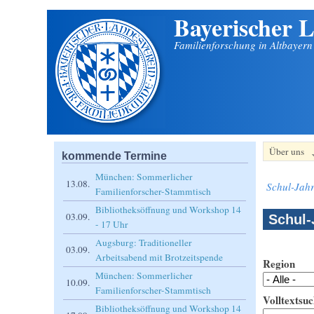
Bayerischer L
Direkt zum Inhalt
Familienforschung in Altbayer
Über uns
kommende Termine
München: Sommerlicher
13.08.
Schul-Jahr
Familienforscher-Stammtisch
Bibliotheksöffnung und Workshop 14
03.09.
Schul-
- 17 Uhr
Augsburg: Traditioneller
03.09.
Arbeitsabend mit Brotzeitspende
Region
München: Sommerlicher
10.09.
Familienforscher-Stammtisch
Volltextsuc
Bibliotheksöffnung und Workshop 14