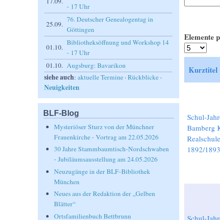
17.09.
- 17 Uhr
76. Deutscher Genealogentag in
25.09.
Göttingen
Elemente p
Bibliotheksöffnung und Workshop 14
01.10.
- 17 Uhr
01.10.
Augsburg: Bavarikon
Kurztitel
siehe auch
:
aktuelle Termine
·
Rückblicke
·
Neuigkeiten
BLF-Blog
Schul-Jahr
Mysteriöser Sturz von der Münchner
Bamberg K
Frauenkirche - Vortrag am 22.05.2026
Realschul
1892/189
30 Jahre Stammbaumtisch-Nordschwaben
- Jubiläumsausstellung am 24.05.2026
Neuzugänge in der BLF-Bibliothek
München
Neues aus der Redaktion der „Gelben
Blätter“
Ortsfamilienbuch Bettbrunn
Schul-Jahr