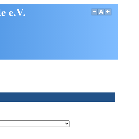
e e.V.