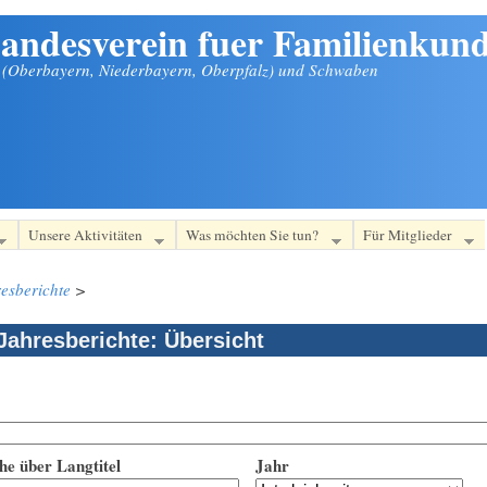
andesverein fuer Familienkund
n (Oberbayern, Niederbayern, Oberpfalz) und Schwaben
Unsere Aktivitäten
Was möchten Sie tun?
Für Mitglieder
esberichte
>
Jahresberichte: Übersicht
he über Langtitel
Jahr