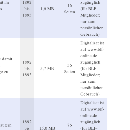
t ihr
1892
zugänglich
16
as
bis
1,6 MB
(für BLF-
Seiten
1893
Mitglieder;
nur zum
persönlichen
Gebrauch)
Digitalisat ist
auf www.blf-
online.de
e damit
1892
zugänglich
&
56
bis
5,7 MB
(für BLF-
ge zu
Seiten
1893
Mitglieder;
nur zum
persönlichen
Gebrauch)
Digitalisat ist
auf www.blf-
online.de
1892
zugänglich
lautern
76
bis
15,0 MB
(für BLF-