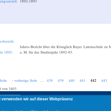
ungsanstalt
1892-1893
3
esbericht
g
Jahres-Bericht über die Königlich Bayer. Lateinschule zu 
le 1892-
a. M. für das Studienjahr 1892-93.
442
Seite
‹ vorherige Seite
…
438
439
440
441
443
0 von 3403
 verwenden wir auf dieser Webpräsenz
Impressum