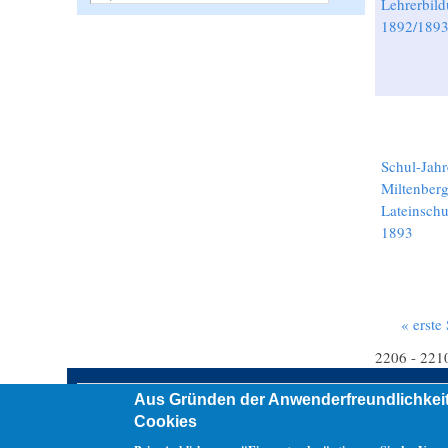
Lehrerbild
1892/189
Schul-Jahr
Miltenber
Lateinschu
1893
« erste 
Seiten
2206 - 221
Aus Gründen der Anwenderfreundlichkeit
Übersicht (Sitemap)
erweiterte Suche
Kontakt
Datenschutz
Cookies