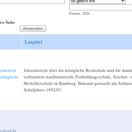
Jahr
Datum
Format: 2026
ro Seite
Langtitel
esbericht
Jahresbericht über die königliche Realschule und die dami
önigliche
verbundene kaufmännische Fortbildungsschule, Zeichen- 
e
Modellierschule in Bamberg. Bekannt gemacht am Schluss
3
Schuljahres 1892/93.
esbericht