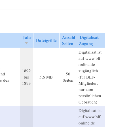
Jahr
Anzahl
Digitalisat-
Dateigröße
Seiten
Zugang
Digitalisat ist
auf www.blf-
online.de
t
1892
zugänglich
und
56
bis
5,6 MB
(für BLF-
e des
Seiten
1893
Mitglieder;
nur zum
persönlichen
Gebrauch)
Digitalisat ist
auf www.blf-
online.de