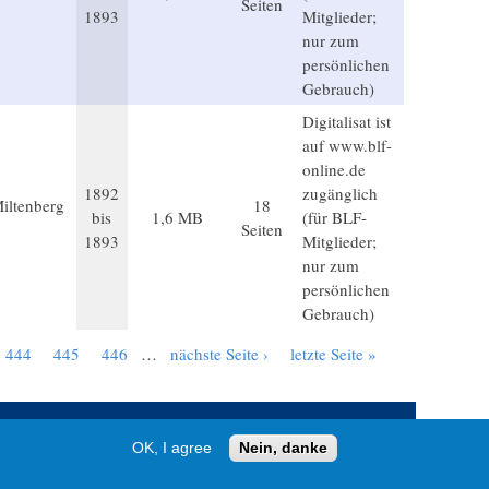
Seiten
1893
Mitglieder;
nur zum
persönlichen
Gebrauch)
Digitalisat ist
auf www.blf-
online.de
1892
zugänglich
Miltenberg
18
bis
1,6 MB
(für BLF-
Seiten
1893
Mitglieder;
nur zum
persönlichen
Gebrauch)
444
445
446
…
nächste Seite ›
letzte Seite »
OK, I agree
Nein, danke