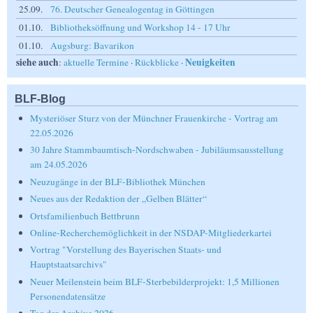
25.09.
76. Deutscher Genealogentag in Göttingen
01.10.
Bibliotheksöffnung und Workshop 14 - 17 Uhr
01.10.
Augsburg: Bavarikon
siehe auch
Neuigkeiten
:
aktuelle Termine
·
Rückblicke
·
BLF-Blog
Mysteriöser Sturz von der Münchner Frauenkirche - Vortrag am
22.05.2026
30 Jahre Stammbaumtisch-Nordschwaben - Jubiläumsausstellung
am 24.05.2026
Neuzugänge in der BLF-Bibliothek München
Neues aus der Redaktion der „Gelben Blätter“
Ortsfamilienbuch Bettbrunn
Online-Recherchemöglichkeit in der NSDAP-Mitgliederkartei
Vortrag "Vorstellung des Bayerischen Staats- und
Hauptstaatsarchivs"
Neuer Meilenstein beim BLF-Sterbebilderprojekt: 1,5 Millionen
Personendatensätze