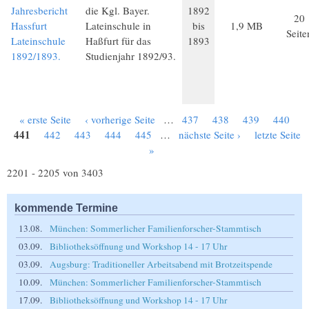
Jahresbericht
die Kgl. Bayer.
1892
20
Hassfurt
Lateinschule in
bis
1,9 MB
Seite
Lateinschule
Haßfurt für das
1893
1892/1893.
Studienjahr 1892/93.
« erste Seite
‹ vorherige Seite
…
437
438
439
440
Seiten
441
442
443
444
445
…
nächste Seite ›
letzte Seite
»
2201 - 2205 von 3403
kommende Termine
13.08.
München: Sommerlicher Familienforscher-Stammtisch
03.09.
Bibliotheksöffnung und Workshop 14 - 17 Uhr
03.09.
Augsburg: Traditioneller Arbeitsabend mit Brotzeitspende
10.09.
München: Sommerlicher Familienforscher-Stammtisch
17.09.
Bibliotheksöffnung und Workshop 14 - 17 Uhr