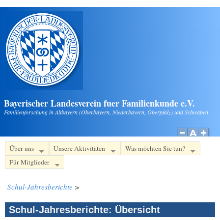
Direkt zum Inhalt
Bayerischer Landesverein fuer Familienkunde e.V.
Familienforschung in Altbayern (Oberbayern, Niederbayern, Oberpfalz) und Schwaben
Über uns
Unsere Aktivitäten
Was möchten Sie tun?
Für Mitglieder
Schul-Jahresberichte
>
Schul-Jahresberichte: Übersicht