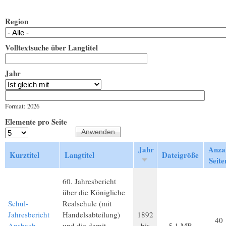
Region
Volltextsuche über Langtitel
Jahr
Jahr
Datum
Format: 2026
Elemente pro Seite
Jahr
Anza
Kurztitel
Langtitel
Dateigröße
Seite
60. Jahresbericht
über die Königliche
Schul-
Realschule (mit
Jahresbericht
Handelsabteilung)
1892
40
Ansbach
und die damit
bis
5,1 MB