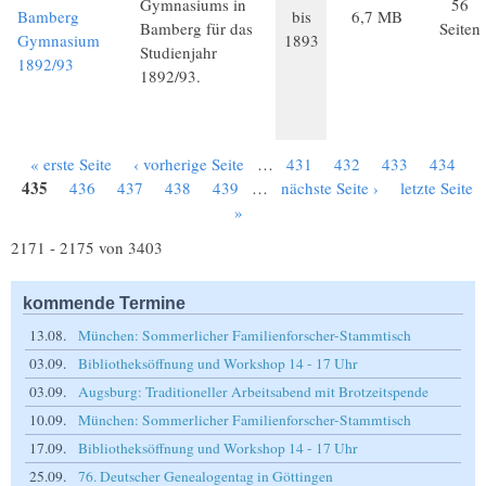
Gymnasiums in
56
Bamberg
bis
6,7 MB
Bamberg für das
Seiten
Gymnasium
1893
Studienjahr
1892/93
1892/93.
« erste Seite
‹ vorherige Seite
…
431
432
433
434
Seiten
435
436
437
438
439
…
nächste Seite ›
letzte Seite
»
2171 - 2175 von 3403
kommende Termine
13.08.
München: Sommerlicher Familienforscher-Stammtisch
03.09.
Bibliotheksöffnung und Workshop 14 - 17 Uhr
03.09.
Augsburg: Traditioneller Arbeitsabend mit Brotzeitspende
10.09.
München: Sommerlicher Familienforscher-Stammtisch
17.09.
Bibliotheksöffnung und Workshop 14 - 17 Uhr
25.09.
76. Deutscher Genealogentag in Göttingen