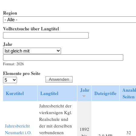
Region
Volltextsuche über Langtitel
Jahr
Jahr
Datum
Format: 2026
Elemente pro Seite
Jahr
Anzah
Kurztitel
Langtitel
Dateigröße
Seiten
Jahresbericht der
vierkursigen Kgl.
Realschule und
Jahresbericht
der mit derselben
1892
Neumarkt i.O.
verbundenen
32
bis
2,9 MB