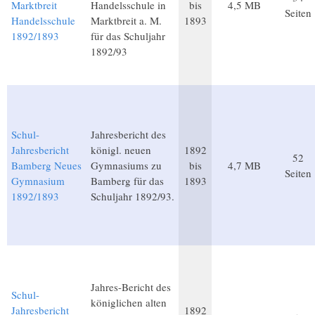
Marktbreit
Handelsschule in
bis
4,5 MB
Seiten
Handelsschule
Marktbreit a. M.
1893
1892/1893
für das Schuljahr
1892/93
Schul-
Jahresbericht des
Jahresbericht
königl. neuen
1892
52
Bamberg Neues
Gymnasiums zu
bis
4,7 MB
Seiten
Gymnasium
Bamberg für das
1893
1892/1893
Schuljahr 1892/93.
Jahres-Bericht des
Schul-
königlichen alten
Jahresbericht
1892