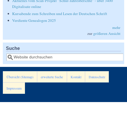
Aktuelles vom Scan-Projekt "Schul-Jahresberichte" - über 3400
Digitalisate online
Kursabende zum Schreiben und Lesen der Deutschen Schrift
Verdiente Genealogen 2025
mehr
zur
größeren Ansicht
Suche
Suche
Übersicht (Sitemap)
erweiterte Suche
Kontakt
Datenschutz
Impressum