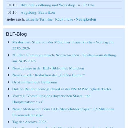
01.10.
Bibliotheksöffnung und Workshop 14 - 17 Uhr
01.10.
Augsburg: Bavarikon
siehe auch
Neuigkeiten
:
aktuelle Termine
·
Rückblicke
·
BLF-Blog
Mysteriöser Sturz von der Münchner Frauenkirche - Vortrag am
22.05.2026
30 Jahre Stammbaumtisch-Nordschwaben - Jubiläumsausstellung
am 24.05.2026
Neuzugänge in der BLF-Bibliothek München
Neues aus der Redaktion der „Gelben Blätter“
Ortsfamilienbuch Bettbrunn
Online-Recherchemöglichkeit in der NSDAP-Mitgliederkartei
Vortrag "Vorstellung des Bayerischen Staats- und
Hauptstaatsarchivs"
Neuer Meilenstein beim BLF-Sterbebilderprojekt: 1,5 Millionen
Personendatensätze
Tag der Archive 2026