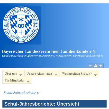
Direkt zum Inhalt
Bayerischer Landesverein fuer Familienkunde e.V.
Familienforschung in Altbayern (Oberbayern, Niederbayern, Oberpfalz) und Schwaben
Über uns
Unsere Aktivitäten
Was möchten Sie tun?
Für Mitglieder
Schul-Jahresberichte
>
Schul-Jahresberichte: Übersicht