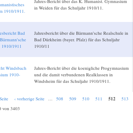
Jahres-Bericht über das K. Humanist. Gymnasium
manistisches
in Weiden für das Schuljahr 1910/11.
m 1910/1911.
esbericht Bad
Jahresbericht über die Bärmann'sche Realschule in
Bärmann'sche
Bad Dürkheim (bayer. Pfalz) für das Schuljahr
e 1910/1911
1910/11
icht Windsbach
Jahres-Bericht über die koenigliche Progymnasium
sium 1910-
und die damit verbundenen Realklassen in
Windsheim für das Schuljahr 1910/1911.
512
Seite
‹ vorherige Seite
…
508
509
510
511
513
0 von 3403