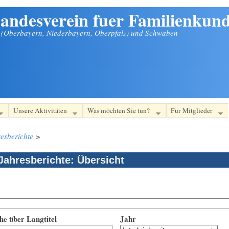
andesverein fuer Familienkund
n (Oberbayern, Niederbayern, Oberpfalz) und Schwaben
Unsere Aktivitäten
Was möchten Sie tun?
Für Mitglieder
esberichte
>
Jahresberichte: Übersicht
he über Langtitel
Jahr