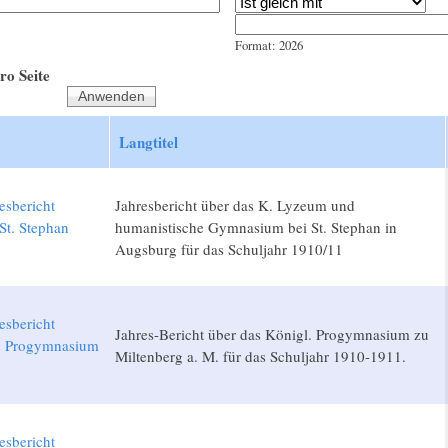
Jahr
Datum
Format: 2026
ro Seite
Langtitel
esbericht
Jahresbericht über das K. Lyzeum und
St. Stephan
humanistische Gymnasium bei St. Stephan in
1
Augsburg für das Schuljahr 1910/11
esbericht
Jahres-Bericht über das Königl. Progymnasium zu
g Progymnasium
Miltenberg a. M. für das Schuljahr 1910-1911.
1
esbericht