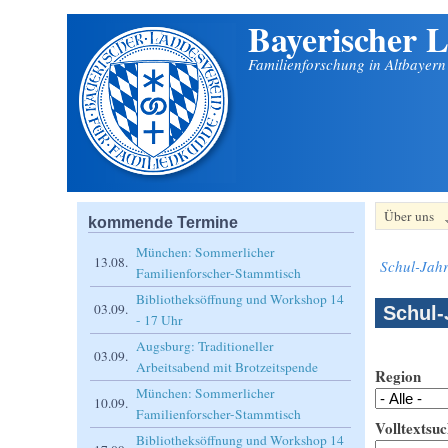
Bayerischer L
Direkt zum Inhalt
Familienforschung in Altbayer
Über uns
kommende Termine
München: Sommerlicher
13.08.
Schul-Jahr
Familienforscher-Stammtisch
Bibliotheksöffnung und Workshop 14
03.09.
Schul-
- 17 Uhr
Augsburg: Traditioneller
03.09.
Arbeitsabend mit Brotzeitspende
Region
München: Sommerlicher
10.09.
Familienforscher-Stammtisch
Volltextsuc
Bibliotheksöffnung und Workshop 14