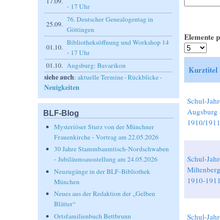
17.09.
- 17 Uhr
76. Deutscher Genealogentag in
25.09.
Göttingen
Elemente p
Bibliotheksöffnung und Workshop 14
01.10.
- 17 Uhr
01.10.
Augsburg: Bavarikon
Kurztitel
siehe auch
:
aktuelle Termine
·
Rückblicke
·
Neuigkeiten
Schul-Jahr
Augsburg 
BLF-Blog
1910/191
Mysteriöser Sturz von der Münchner
Frauenkirche - Vortrag am 22.05.2026
30 Jahre Stammbaumtisch-Nordschwaben
Schul-Jahr
- Jubiläumsausstellung am 24.05.2026
Miltenber
Neuzugänge in der BLF-Bibliothek
1910-191
München
Neues aus der Redaktion der „Gelben
Blätter“
Ortsfamilienbuch Bettbrunn
Schul-Jahr