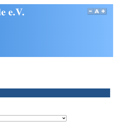
e e.V.