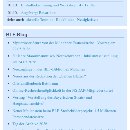
01.10.
Bibliotheksöffnung und Workshop 14 - 17 Uhr
01.10.
Augsburg: Bavarikon
siehe auch
Neuigkeiten
:
aktuelle Termine
·
Rückblicke
·
BLF-Blog
Mysteriöser Sturz von der Münchner Frauenkirche - Vortrag am
22.05.2026
30 Jahre Stammbaumtisch-Nordschwaben - Jubiläumsausstellung
am 24.05.2026
Neuzugänge in der BLF-Bibliothek München
Neues aus der Redaktion der „Gelben Blätter“
Ortsfamilienbuch Bettbrunn
Online-Recherchemöglichkeit in der NSDAP-Mitgliederkartei
Vortrag "Vorstellung des Bayerischen Staats- und
Hauptstaatsarchivs"
Neuer Meilenstein beim BLF-Sterbebilderprojekt: 1,5 Millionen
Personendatensätze
Tag der Archive 2026