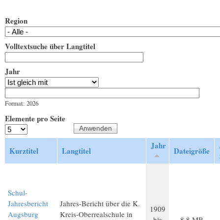
Region
Volltextsuche über Langtitel
Jahr
Jahr
Datum
Format: 2026
Elemente pro Seite
Jahr
Kurztitel
Langtitel
Dateigröße
Schul-
Jahresbericht
Jahres-Bericht über die K.
1909
Augsburg
Kreis-Oberrealschule in
bis
8,8 MB