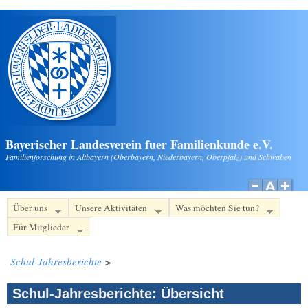
Direkt zum Inhalt
Bayerischer Landesverein fuer Familienkunde e.V.
Familienforschung in Altbayern (Oberbayern, Niederbayern, Oberpfalz) und Schwaben
Über uns
Unsere Aktivitäten
Was möchten Sie tun?
Für Mitglieder
Schul-Jahresberichte
>
Schul-Jahresberichte: Übersicht