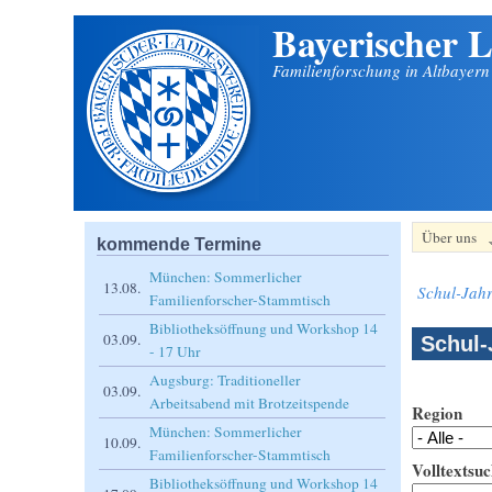
Bayerischer L
Direkt zum Inhalt
Familienforschung in Altbayer
Über uns
kommende Termine
München: Sommerlicher
13.08.
Schul-Jahr
Familienforscher-Stammtisch
Bibliotheksöffnung und Workshop 14
03.09.
Schul-
- 17 Uhr
Augsburg: Traditioneller
03.09.
Arbeitsabend mit Brotzeitspende
Region
München: Sommerlicher
10.09.
Familienforscher-Stammtisch
Volltextsuc
Bibliotheksöffnung und Workshop 14