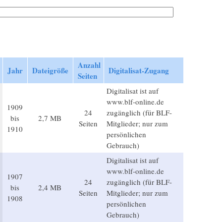
Anzahl
Jahr
Dateigröße
Digitalisat-Zugang
Seiten
Digitalisat ist auf
www.blf-online.de
1909
24
zugänglich (für BLF-
bis
2,7 MB
Seiten
Mitglieder; nur zum
1910
persönlichen
Gebrauch)
Digitalisat ist auf
www.blf-online.de
1907
24
zugänglich (für BLF-
bis
2,4 MB
Seiten
Mitglieder; nur zum
1908
persönlichen
Gebrauch)