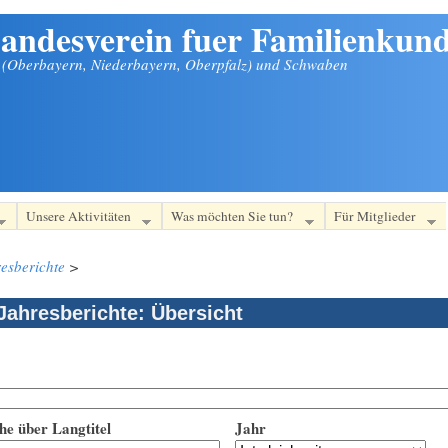
andesverein fuer Familienkund
n (Oberbayern, Niederbayern, Oberpfalz) und Schwaben
Unsere Aktivitäten
Was möchten Sie tun?
Für Mitglieder
esberichte
>
Jahresberichte: Übersicht
he über Langtitel
Jahr