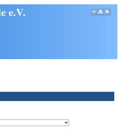
e e.V.