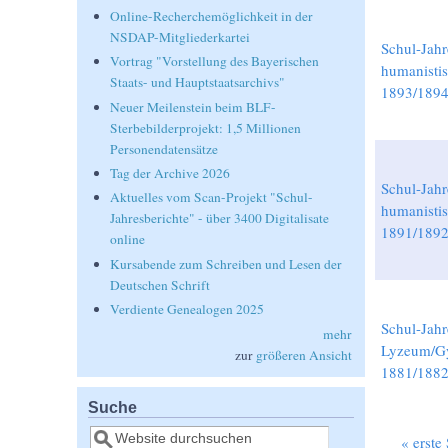
Online-Recherchemöglichkeit in der
NSDAP-Mitgliederkartei
Schul-Jahr
Vortrag "Vorstellung des Bayerischen
humanisti
Staats- und Hauptstaatsarchivs"
1893/189
Neuer Meilenstein beim BLF-
Sterbebilderprojekt: 1,5 Millionen
Personendatensätze
Tag der Archive 2026
Schul-Jahr
Aktuelles vom Scan-Projekt "Schul-
humanisti
Jahresberichte" - über 3400 Digitalisate
1891/189
online
Kursabende zum Schreiben und Lesen der
Deutschen Schrift
Verdiente Genealogen 2025
Schul-Jahr
mehr
Lyzeum/Gy
zur
größeren Ansicht
1881/188
Suche
Suche
« erste 