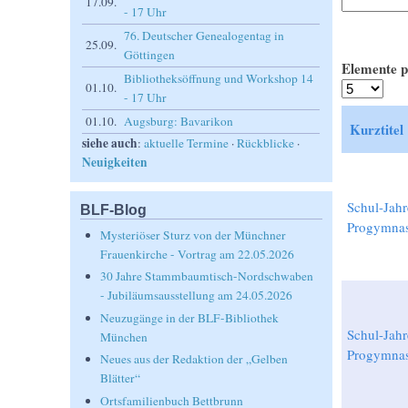
17.09.
- 17 Uhr
76. Deutscher Genealogentag in
25.09.
Göttingen
Elemente p
Bibliotheksöffnung und Workshop 14
01.10.
- 17 Uhr
01.10.
Augsburg: Bavarikon
Kurztitel
siehe auch
:
aktuelle Termine
·
Rückblicke
·
Neuigkeiten
Schul-Jah
BLF-Blog
Progymnas
Mysteriöser Sturz von der Münchner
Frauenkirche - Vortrag am 22.05.2026
30 Jahre Stammbaumtisch-Nordschwaben
- Jubiläumsausstellung am 24.05.2026
Neuzugänge in der BLF-Bibliothek
Schul-Jah
München
Progymnas
Neues aus der Redaktion der „Gelben
Blätter“
Ortsfamilienbuch Bettbrunn