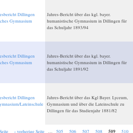
esbericht Dillingen
Jahres-Bericht über das kgl. bayer.
sches Gymnasium
humanistische Gymnasium in Dillingen für
4
das Schuljahr 1893/94
esbericht Dillingen
Jahres-Bericht über das kgl. bayer.
sches Gymnasium
humanistische Gymnasium in Dillingen für
2
das Schuljahr 1891/92
esbericht Dillingen
Jahres-Bericht über das Kgl Bayer. Lyceum,
mnasium/Lateinschule
Gymnasium und über die Lateinschule zu
2
Dillingen für das Studienjahr 1881/82
509
Seite
‹ vorherige Seite
…
505
506
507
508
510