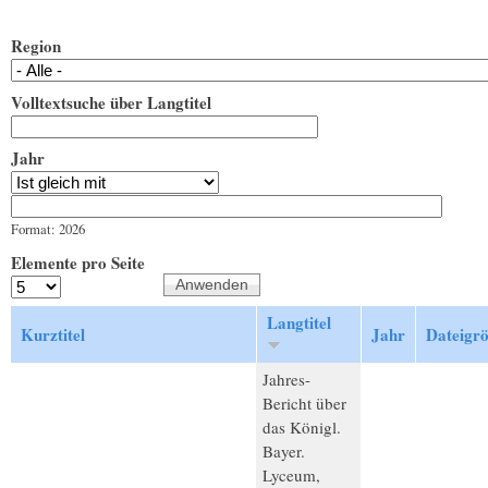
Region
Volltextsuche über Langtitel
Jahr
Jahr
Datum
Format: 2026
Elemente pro Seite
Langtitel
Kurztitel
Jahr
Dateigr
Jahres-
Bericht über
das Königl.
Bayer.
Lyceum,