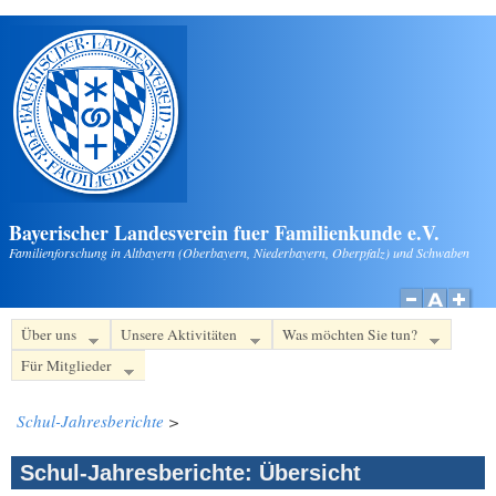
Direkt zum Inhalt
Bayerischer Landesverein fuer Familienkunde e.V.
Familienforschung in Altbayern (Oberbayern, Niederbayern, Oberpfalz) und Schwaben
Über uns
Unsere Aktivitäten
Was möchten Sie tun?
Für Mitglieder
Schul-Jahresberichte
>
Schul-Jahresberichte: Übersicht