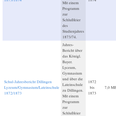
Mit einem
Programm
zur
Schlußfeier
des
Studienjahres
1873/74.
Jahres-
Bericht über
das Königl.
Bayer.
Lyceum,
Gymnasium
und über die
Schul-Jahresbericht Dillingen
1872
Lateinschule
Lyzeum/Gymnasium/Lateinschule
bis
7,0 M
zu Dillingen.
1872/1873
1873
Mit einem
Programm
zur
Schlußfeier