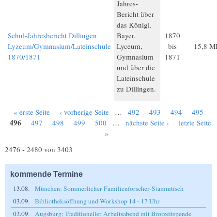
Jahres-
Bericht über
das Königl.
Schul-Jahresbericht Dillingen
Bayer.
1870
Lyzeum/Gymnasium/Lateinschule
Lyceum,
bis
15,8 M
1870/1871
Gymnasium
1871
und über die
Lateinschule
zu Dillingen.
« erste Seite
‹ vorherige Seite
…
492
493
494
495
Seiten
496
497
498
499
500
…
nächste Seite ›
letzte Seite
»
2476 - 2480 von 3403
kommende Termine
13.08.
München: Sommerlicher Familienforscher-Stammtisch
03.09.
Bibliotheksöffnung und Workshop 14 - 17 Uhr
03.09.
Augsburg: Traditioneller Arbeitsabend mit Brotzeitspende