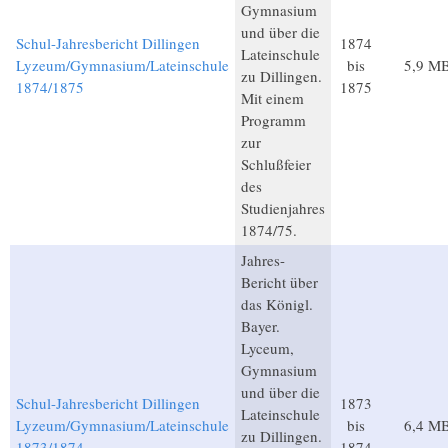
Gymnasium
und über die
Schul-Jahresbericht Dillingen
1874
Lateinschule
Lyzeum/Gymnasium/Lateinschule
bis
5,9 M
zu Dillingen.
1874/1875
1875
Mit einem
Programm
zur
Schlußfeier
des
Studienjahres
1874/75.
Jahres-
Bericht über
das Königl.
Bayer.
Lyceum,
Gymnasium
und über die
Schul-Jahresbericht Dillingen
1873
Lateinschule
Lyzeum/Gymnasium/Lateinschule
bis
6,4 M
zu Dillingen.
1873/1874
1874