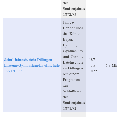
des
Studienjahres
1872/73
Jahres-
Bericht über
das Königl.
Bayer.
Lyceum,
Gymnasium
und über die
Schul-Jahresbericht Dillingen
1871
Lateinschule
Lyzeum/Gymnasium/Lateinschule
bis
6,8 M
zu Dillingen.
1871/1872
1872
Mit einem
Programm
zur
Schlußfeier
des
Studienjahres
1871/72.