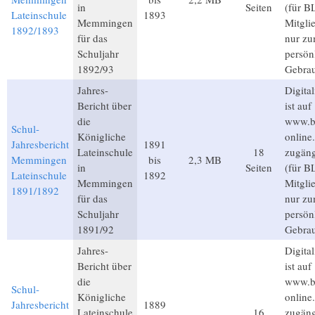
in
Seiten
(für B
Lateinschule
1893
Memmingen
Mitgli
1892/1893
für das
nur z
Schuljahr
persön
1892/93
Gebra
Jahres-
Digital
Bericht über
ist auf
die
www.b
Schul-
Königliche
online
Jahresbericht
1891
Lateinschule
18
zugäng
Memmingen
bis
2,3 MB
in
Seiten
(für B
Lateinschule
1892
Memmingen
Mitgli
1891/1892
für das
nur z
Schuljahr
persön
1891/92
Gebra
Jahres-
Digital
Bericht über
ist auf
die
www.b
Schul-
Königliche
online
Jahresbericht
1889
Lateinschule
16
zugäng