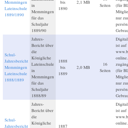
Memmingen
bis
2,1 MB
in
Seiten
(für B
Lateinschule
1890
Memmingen
Mitgli
1889/1890
für das
nur z
Schuljahr
persön
1889/90
Gebra
Jahres-
Digital
Bericht über
ist auf
die
www.b
Schul-
Königliche
online
Jahresbericht
1888
Lateinschule
16
zugäng
Memmingen
bis
2,0 MB
in
Seiten
(für B
Lateinschule
1889
Memmingen
Mitgli
1888/1889
für das
nur z
Schuljahr
persön
1888/89
Gebra
Jahres-
Digital
Bericht über
ist auf
die
www.b
Schul-
Königliche
online
Jahresbericht
1887