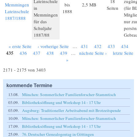
Lateinschule
18
zugäng
Memmingen
bis
2,5 MB
in
Seiten
(für B
Lateinschule
1888
Memmingen
Mitgli
1887/1888
für das
nur z
Schuljahr
persön
1887/88
Gebra
« erste Seite
‹ vorherige Seite
…
431
432
433
434
Seiten
435
436
437
438
439
…
nächste Seite ›
letzte Seite
»
2171 - 2175 von 3403
kommende Termine
13.08.
München: Sommerlicher Familienforscher-Stammtisch
03.09.
Bibliotheksöffnung und Workshop 14 - 17 Uhr
03.09.
Augsburg: Traditioneller Arbeitsabend mit Brotzeitspende
10.09.
München: Sommerlicher Familienforscher-Stammtisch
17.09.
Bibliotheksöffnung und Workshop 14 - 17 Uhr
25.09.
76. Deutscher Genealogentag in Göttingen