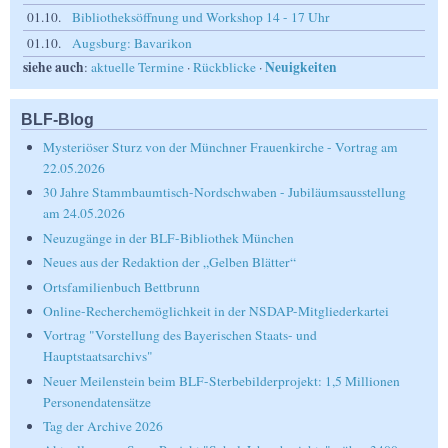
01.10.
Bibliotheksöffnung und Workshop 14 - 17 Uhr
01.10.
Augsburg: Bavarikon
siehe auch
Neuigkeiten
:
aktuelle Termine
·
Rückblicke
·
BLF-Blog
Mysteriöser Sturz von der Münchner Frauenkirche - Vortrag am
22.05.2026
30 Jahre Stammbaumtisch-Nordschwaben - Jubiläumsausstellung
am 24.05.2026
Neuzugänge in der BLF-Bibliothek München
Neues aus der Redaktion der „Gelben Blätter“
Ortsfamilienbuch Bettbrunn
Online-Recherchemöglichkeit in der NSDAP-Mitgliederkartei
Vortrag "Vorstellung des Bayerischen Staats- und
Hauptstaatsarchivs"
Neuer Meilenstein beim BLF-Sterbebilderprojekt: 1,5 Millionen
Personendatensätze
Tag der Archive 2026