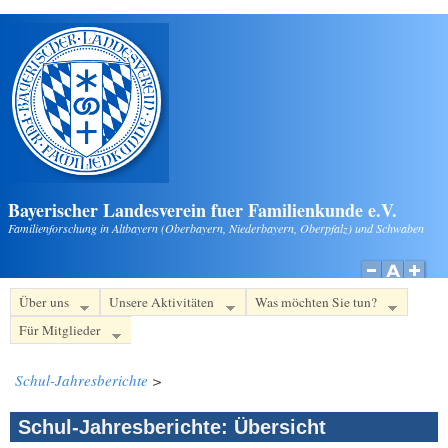
Direkt zum Inhalt
Bayerischer Landesverein fuer Familienkunde e.V.
Familienforschung in Altbayern (Oberbayern, Niederbayern, Oberpfalz) und Schwaben
Über uns
Unsere Aktivitäten
Was möchten Sie tun?
Für Mitglieder
Schul-Jahresberichte
>
Schul-Jahresberichte: Übersicht