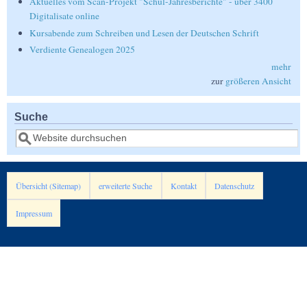
Aktuelles vom Scan-Projekt "Schul-Jahresberichte" - über 3400
Digitalisate online
Kursabende zum Schreiben und Lesen der Deutschen Schrift
Verdiente Genealogen 2025
mehr
zur
größeren Ansicht
Suche
Suche
Übersicht (Sitemap)
erweiterte Suche
Kontakt
Datenschutz
Impressum