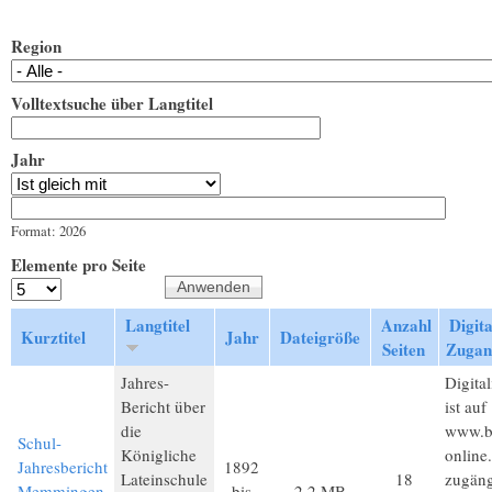
Region
Volltextsuche über Langtitel
Jahr
Jahr
Datum
Format: 2026
Elemente pro Seite
Langtitel
Anzahl
Digita
Kurztitel
Jahr
Dateigröße
Seiten
Zugan
Jahres-
Digital
Bericht über
ist auf
die
www.b
Schul-
Königliche
online
Jahresbericht
1892
Lateinschule
18
zugäng
Memmingen
bis
2,2 MB