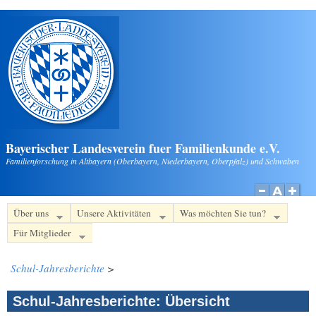
Direkt zum Inhalt
Bayerischer Landesverein fuer Familienkunde e.V.
Familienforschung in Altbayern (Oberbayern, Niederbayern, Oberpfalz) und Schwaben
Über uns
Unsere Aktivitäten
Was möchten Sie tun?
Für Mitglieder
Schul-Jahresberichte
>
Schul-Jahresberichte: Übersicht