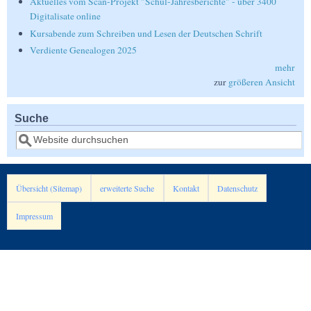
Aktuelles vom Scan-Projekt "Schul-Jahresberichte" - über 3400
Digitalisate online
Kursabende zum Schreiben und Lesen der Deutschen Schrift
Verdiente Genealogen 2025
mehr
zur
größeren Ansicht
Suche
Suche
Übersicht (Sitemap)
erweiterte Suche
Kontakt
Datenschutz
Impressum