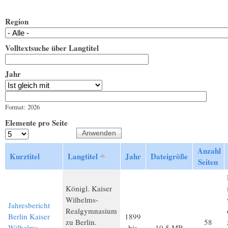
Region
Volltextsuche über Langtitel
Jahr
Jahr
Datum
Format: 2026
Elemente pro Seite
Anzahl
Kurztitel
Langtitel
Jahr
Dateigröße
Seiten
Königl. Kaiser
Wilhelms-
Jahresbericht
Realgymnasium
Berlin Kaiser
1899
zu Berlin.
58
Wilhelms
bis
10,5 MB