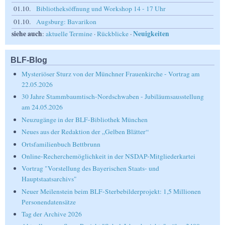
01.10.
Bibliotheksöffnung und Workshop 14 - 17 Uhr
01.10.
Augsburg: Bavarikon
siehe auch
Neuigkeiten
:
aktuelle Termine
·
Rückblicke
·
BLF-Blog
Mysteriöser Sturz von der Münchner Frauenkirche - Vortrag am
22.05.2026
30 Jahre Stammbaumtisch-Nordschwaben - Jubiläumsausstellung
am 24.05.2026
Neuzugänge in der BLF-Bibliothek München
Neues aus der Redaktion der „Gelben Blätter“
Ortsfamilienbuch Bettbrunn
Online-Recherchemöglichkeit in der NSDAP-Mitgliederkartei
Vortrag "Vorstellung des Bayerischen Staats- und
Hauptstaatsarchivs"
Neuer Meilenstein beim BLF-Sterbebilderprojekt: 1,5 Millionen
Personendatensätze
Tag der Archive 2026