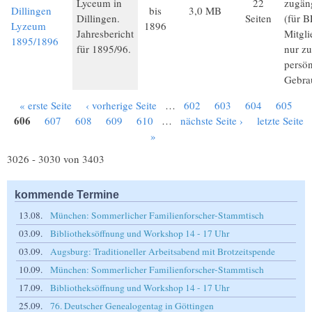
Lyceum in
22
zugän
Dillingen
bis
3,0 MB
Dillingen.
Seiten
(für B
Lyzeum
1896
Jahresbericht
Mitgli
1895/1896
für 1895/96.
nur z
persön
Gebra
« erste Seite
‹ vorherige Seite
…
602
603
604
605
Seiten
606
607
608
609
610
…
nächste Seite ›
letzte Seite
»
3026 - 3030 von 3403
kommende Termine
13.08.
München: Sommerlicher Familienforscher-Stammtisch
03.09.
Bibliotheksöffnung und Workshop 14 - 17 Uhr
03.09.
Augsburg: Traditioneller Arbeitsabend mit Brotzeitspende
10.09.
München: Sommerlicher Familienforscher-Stammtisch
17.09.
Bibliotheksöffnung und Workshop 14 - 17 Uhr
25.09.
76. Deutscher Genealogentag in Göttingen