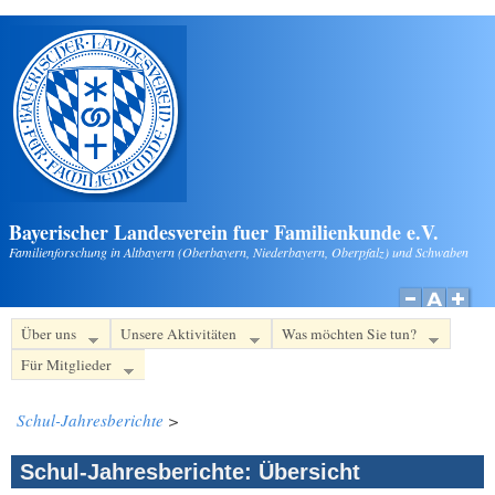
Direkt zum Inhalt
Bayerischer Landesverein fuer Familienkunde e.V.
Familienforschung in Altbayern (Oberbayern, Niederbayern, Oberpfalz) und Schwaben
Über uns
Unsere Aktivitäten
Was möchten Sie tun?
Für Mitglieder
Schul-Jahresberichte
>
Schul-Jahresberichte: Übersicht