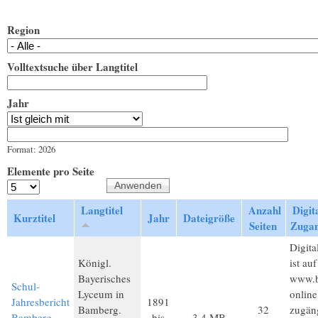
Region
Volltextsuche über Langtitel
Jahr
Jahr
Datum
Format: 2026
Elemente pro Seite
Langtitel
Anzahl
Digita
Kurztitel
Jahr
Dateigröße
Seiten
Zuga
Digita
Königl.
ist auf
Bayerisches
www.b
Schul-
Lyceum in
online
Jahresbericht
1891
Bamberg.
32
zugän
Bamberg
bis
3,4 MB