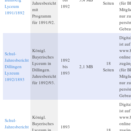
Jahresbericht
Seiten
(für B
Lyceum
1892
mit
Mitgli
1891/1892
Programm
nur z
für 1891/92.
persön
Gebra
Digita
ist auf
Königl.
www.b
Schul-
Bayerisches
online
Jahresbericht
1892
Lyceum in
18
zugän
Dillingen
bis
2,1 MB
Dillingen.
Seiten
(für B
Lyzeum
1893
Jahresbericht
Mitgli
1892/1893
für 1892/93.
nur z
persön
Gebra
Digita
ist auf
Königl.
www.b
Schul-
Bayerisches
online
Jahresbericht
1893
Lyceum in
18
zugän