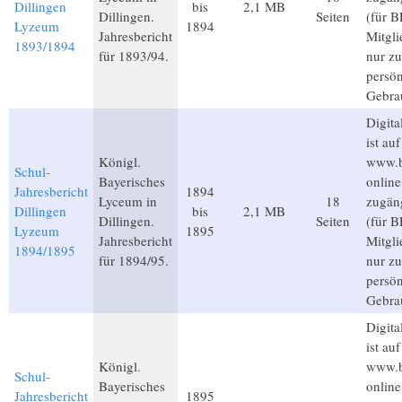
Dillingen
bis
2,1 MB
Dillingen.
Seiten
(für B
Lyzeum
1894
Jahresbericht
Mitgli
1893/1894
für 1893/94.
nur z
persön
Gebra
Digita
ist auf
Königl.
www.b
Schul-
Bayerisches
online
Jahresbericht
1894
Lyceum in
18
zugän
Dillingen
bis
2,1 MB
Dillingen.
Seiten
(für B
Lyzeum
1895
Jahresbericht
Mitgli
1894/1895
für 1894/95.
nur z
persön
Gebra
Digita
ist auf
Königl.
www.b
Schul-
Bayerisches
online
Jahresbericht
1895