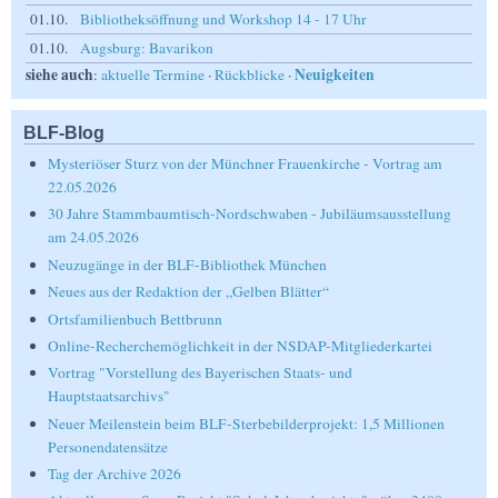
01.10.
Bibliotheksöffnung und Workshop 14 - 17 Uhr
01.10.
Augsburg: Bavarikon
siehe auch
Neuigkeiten
:
aktuelle Termine
·
Rückblicke
·
BLF-Blog
Mysteriöser Sturz von der Münchner Frauenkirche - Vortrag am
22.05.2026
30 Jahre Stammbaumtisch-Nordschwaben - Jubiläumsausstellung
am 24.05.2026
Neuzugänge in der BLF-Bibliothek München
Neues aus der Redaktion der „Gelben Blätter“
Ortsfamilienbuch Bettbrunn
Online-Recherchemöglichkeit in der NSDAP-Mitgliederkartei
Vortrag "Vorstellung des Bayerischen Staats- und
Hauptstaatsarchivs"
Neuer Meilenstein beim BLF-Sterbebilderprojekt: 1,5 Millionen
Personendatensätze
Tag der Archive 2026