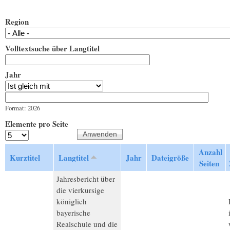
Region
Volltextsuche über Langtitel
Jahr
Jahr
Datum
Format: 2026
Elemente pro Seite
Anzahl
Kurztitel
Langtitel
Jahr
Dateigröße
Seiten
Jahresbericht über
die vierkursige
königlich
bayerische
Realschule und die