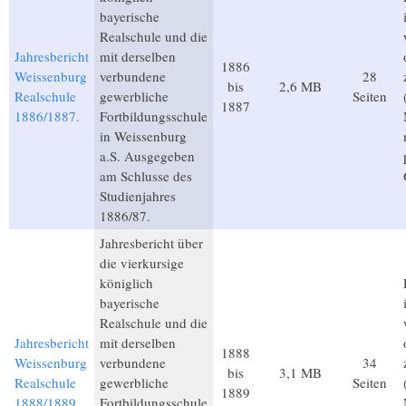
bayerische
Realschule und die
Jahresbericht
mit derselben
1886
Weissenburg
verbundene
28
bis
2,6 MB
Realschule
gewerbliche
Seiten
1887
1886/1887.
Fortbildungsschule
in Weissenburg
a.S. Ausgegeben
am Schlusse des
Studienjahres
1886/87.
Jahresbericht über
die vierkursige
königlich
bayerische
Realschule und die
Jahresbericht
mit derselben
1888
Weissenburg
verbundene
34
bis
3,1 MB
Realschule
gewerbliche
Seiten
1889
1888/1889.
Fortbildungsschule