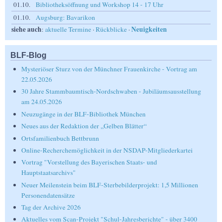
01.10.
Bibliotheksöffnung und Workshop 14 - 17 Uhr
01.10.
Augsburg: Bavarikon
siehe auch
Neuigkeiten
:
aktuelle Termine
·
Rückblicke
·
BLF-Blog
Mysteriöser Sturz von der Münchner Frauenkirche - Vortrag am
22.05.2026
30 Jahre Stammbaumtisch-Nordschwaben - Jubiläumsausstellung
am 24.05.2026
Neuzugänge in der BLF-Bibliothek München
Neues aus der Redaktion der „Gelben Blätter“
Ortsfamilienbuch Bettbrunn
Online-Recherchemöglichkeit in der NSDAP-Mitgliederkartei
Vortrag "Vorstellung des Bayerischen Staats- und
Hauptstaatsarchivs"
Neuer Meilenstein beim BLF-Sterbebilderprojekt: 1,5 Millionen
Personendatensätze
Tag der Archive 2026
Aktuelles vom Scan-Projekt "Schul-Jahresberichte" - über 3400