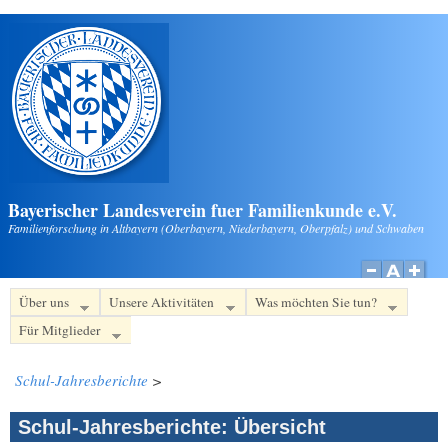
Direkt zum Inhalt
Bayerischer Landesverein fuer Familienkunde e.V.
Familienforschung in Altbayern (Oberbayern, Niederbayern, Oberpfalz) und Schwaben
Über uns
Unsere Aktivitäten
Was möchten Sie tun?
Für Mitglieder
Schul-Jahresberichte
>
Schul-Jahresberichte: Übersicht