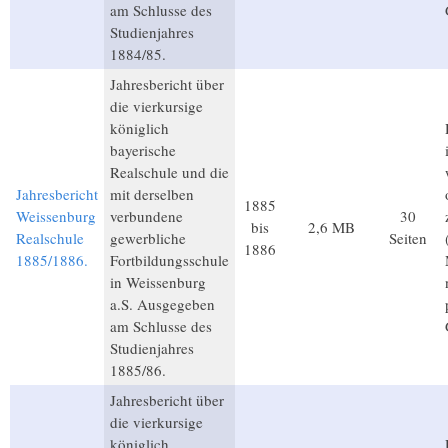
am Schlusse des
Studienjahres
1884/85.
Jahresbericht über
die vierkursige
königlich
bayerische
Realschule und die
Jahresbericht
mit derselben
1885
Weissenburg
verbundene
30
bis
2,6 MB
Realschule
gewerbliche
Seiten
1886
1885/1886.
Fortbildungsschule
in Weissenburg
a.S. Ausgegeben
am Schlusse des
Studienjahres
1885/86.
Jahresbericht über
die vierkursige
königlich