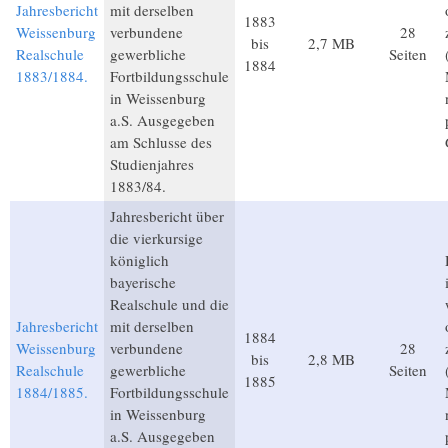
Jahresbericht
mit derselben
1883
Weissenburg
verbundene
28
bis
2,7 MB
Realschule
gewerbliche
Seiten
1884
1883/1884.
Fortbildungsschule
in Weissenburg
a.S. Ausgegeben
am Schlusse des
Studienjahres
1883/84.
Jahresbericht über
die vierkursige
königlich
bayerische
Realschule und die
Jahresbericht
mit derselben
1884
Weissenburg
verbundene
28
bis
2,8 MB
Realschule
gewerbliche
Seiten
1885
1884/1885.
Fortbildungsschule
in Weissenburg
a.S. Ausgegeben