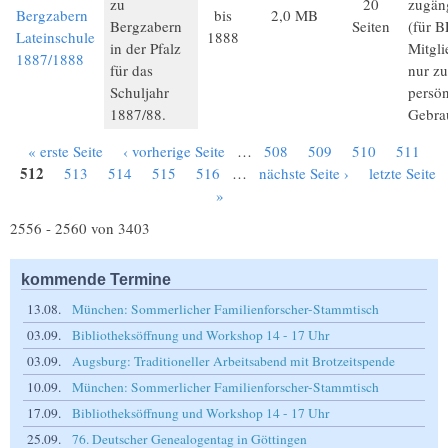
zu
20
zugän
Bergzabern
bis
2,0 MB
Bergzabern
Seiten
(für B
Lateinschule
1888
in der Pfalz
Mitgli
1887/1888
für das
nur z
Schuljahr
persön
1887/88.
Gebra
« erste Seite
‹ vorherige Seite
…
508
509
510
511
Seiten
512
513
514
515
516
…
nächste Seite ›
letzte Seite
»
2556 - 2560 von 3403
kommende Termine
13.08.
München: Sommerlicher Familienforscher-Stammtisch
03.09.
Bibliotheksöffnung und Workshop 14 - 17 Uhr
03.09.
Augsburg: Traditioneller Arbeitsabend mit Brotzeitspende
10.09.
München: Sommerlicher Familienforscher-Stammtisch
17.09.
Bibliotheksöffnung und Workshop 14 - 17 Uhr
25.09.
76. Deutscher Genealogentag in Göttingen