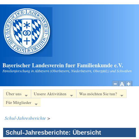
Direkt zum Inhalt
Bayerischer Landesverein fuer Familienkunde e.V.
Familienforschung in Altbayern (Oberbayern, Niederbayern, Oberpfalz) und Schwaben
Über uns
Unsere Aktivitäten
Was möchten Sie tun?
Für Mitglieder
Schul-Jahresberichte
>
Schul-Jahresberichte: Übersicht