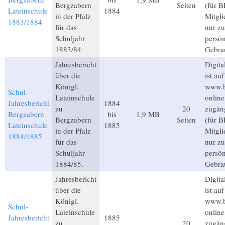
Bergzabern
Seiten
(für B
Lateinschule
1884
in der Pfalz
Mitgli
1883/1884
für das
nur z
Schuljahr
persön
1883/84.
Gebra
Jahresbericht
Digita
über die
ist auf
Königl.
www.b
Schul-
Lateinschule
online
Jahresbericht
1884
zu
20
zugän
Bergzabern
bis
1,9 MB
Bergzabern
Seiten
(für B
Lateinschule
1885
in der Pfalz
Mitgli
1884/1885
für das
nur z
Schuljahr
persön
1884/85.
Gebra
Jahresbericht
Digita
über die
ist auf
Königl.
www.b
Schul-
Lateinschule
online
Jahresbericht
1885
zu
20
zugän