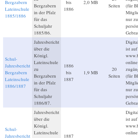
Bergzabern
bis
2,0 MB
Bergzabern
Seiten
(für B
Lateinschule
1886
in der Pfalz
Mitgli
1885/1886
für das
nur z
Schuljahr
persön
1885/86.
Gebra
Jahresbericht
Digita
über die
ist auf
Königl.
www.b
Schul-
Lateinschule
online
Jahresbericht
1886
zu
20
zugän
Bergzabern
bis
1,9 MB
Bergzabern
Seiten
(für B
Lateinschule
1887
in der Pfalz
Mitgli
1886/1887
für das
nur z
Schuljahr
persön
1886/87.
Gebra
Jahresbericht
Digita
über die
ist auf
Königl.
www.b
Schul-
Lateinschule
online
Jahresbericht
1887