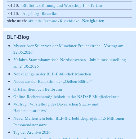
01.10.
Bibliotheksöffnung und Workshop 14 - 17 Uhr
01.10.
Augsburg: Bavarikon
siehe auch
Neuigkeiten
:
aktuelle Termine
·
Rückblicke
·
BLF-Blog
Mysteriöser Sturz von der Münchner Frauenkirche - Vortrag am
22.05.2026
30 Jahre Stammbaumtisch-Nordschwaben - Jubiläumsausstellung
am 24.05.2026
Neuzugänge in der BLF-Bibliothek München
Neues aus der Redaktion der „Gelben Blätter“
Ortsfamilienbuch Bettbrunn
Online-Recherchemöglichkeit in der NSDAP-Mitgliederkartei
Vortrag "Vorstellung des Bayerischen Staats- und
Hauptstaatsarchivs"
Neuer Meilenstein beim BLF-Sterbebilderprojekt: 1,5 Millionen
Personendatensätze
Tag der Archive 2026