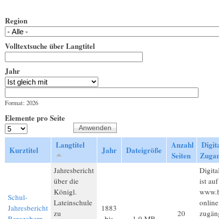
Region
Volltextsuche über Langtitel
Jahr
Jahr
Datum
Format: 2026
Elemente pro Seite
Langtitel
Anzahl
Digita
Kurztitel
Jahr
Dateigröße
Seiten
Zuga
Jahresbericht
Digita
über die
ist auf
Königl.
www.b
Schul-
Lateinschule
online
Jahresbericht
1883
zu
20
zugän
Bergzabern
bis
1,9 MB