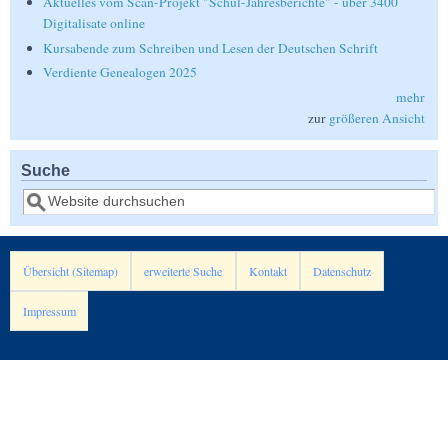
Aktuelles vom Scan-Projekt "Schul-Jahresberichte" - über 3400
Digitalisate online
Kursabende zum Schreiben und Lesen der Deutschen Schrift
Verdiente Genealogen 2025
mehr
zur
größeren Ansicht
Suche
Suche
Übersicht (Sitemap)
erweiterte Suche
Kontakt
Datenschutz
Impressum