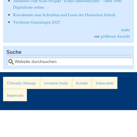
Aktuelles vom Scan-Projekt "Schul-Jahresberichte" - über 3400
Digitalisate online
Kursabende zum Schreiben und Lesen der Deutschen Schrift
Verdiente Genealogen 2025
mehr
zur
größeren Ansicht
Suche
Suche
Übersicht (Sitemap)
erweiterte Suche
Kontakt
Datenschutz
Impressum