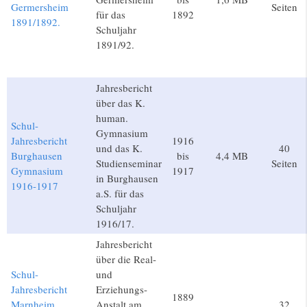
Germersheim
Seiten
für das
1892
1891/1892.
Schuljahr
1891/92.
Jahresbericht
über das K.
human.
Schul-
Gymnasium
Jahresbericht
1916
und das K.
40
Burghausen
bis
4,4 MB
Studienseminar
Seiten
Gymnasium
1917
in Burghausen
1916-1917
a.S. für das
Schuljahr
1916/17.
Jahresbericht
über die Real-
Schul-
und
Jahresbericht
Erziehungs-
1889
Marnheim
Anstalt am
32