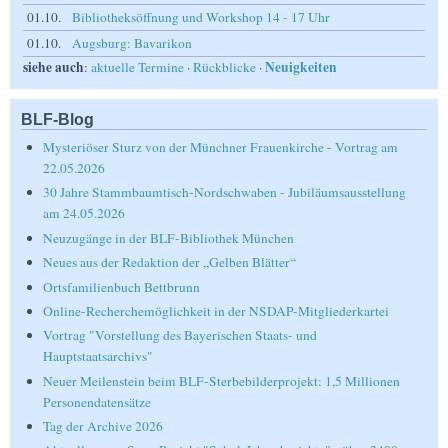
01.10.
Bibliotheksöffnung und Workshop 14 - 17 Uhr
01.10.
Augsburg: Bavarikon
siehe auch
Neuigkeiten
:
aktuelle Termine
·
Rückblicke
·
BLF-Blog
Mysteriöser Sturz von der Münchner Frauenkirche - Vortrag am
22.05.2026
30 Jahre Stammbaumtisch-Nordschwaben - Jubiläumsausstellung
am 24.05.2026
Neuzugänge in der BLF-Bibliothek München
Neues aus der Redaktion der „Gelben Blätter“
Ortsfamilienbuch Bettbrunn
Online-Recherchemöglichkeit in der NSDAP-Mitgliederkartei
Vortrag "Vorstellung des Bayerischen Staats- und
Hauptstaatsarchivs"
Neuer Meilenstein beim BLF-Sterbebilderprojekt: 1,5 Millionen
Personendatensätze
Tag der Archive 2026