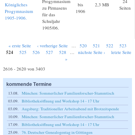
Progymnasium
24
Königliches
bis
2,3 MB
zu Pirmasens
Seiten
Progymnasium
1906
für das
1905-1906.
Schuljahr
1905/06.
« erste Seite
‹ vorherige Seite
…
520
521
522
523
Seiten
524
525
526
527
528
…
nächste Seite ›
letzte Seite
»
2616 - 2620 von 3403
kommende Termine
13.08.
München: Sommerlicher Familienforscher-Stammtisch
03.09.
Bibliotheksöffnung und Workshop 14 - 17 Uhr
03.09.
Augsburg: Traditioneller Arbeitsabend mit Brotzeitspende
10.09.
München: Sommerlicher Familienforscher-Stammtisch
17.09.
Bibliotheksöffnung und Workshop 14 - 17 Uhr
25.09.
76. Deutscher Genealogentag in Göttingen