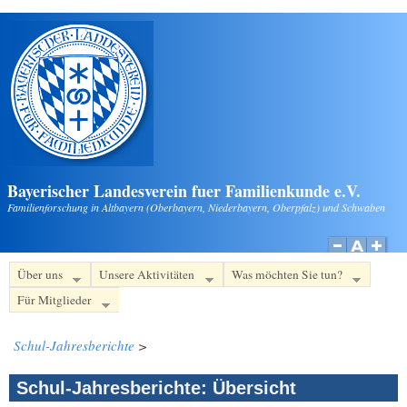
Direkt zum Inhalt
Bayerischer Landesverein fuer Familienkunde e.V.
Familienforschung in Altbayern (Oberbayern, Niederbayern, Oberpfalz) und Schwaben
Über uns
Unsere Aktivitäten
Was möchten Sie tun?
Für Mitglieder
Schul-Jahresberichte
>
Schul-Jahresberichte: Übersicht