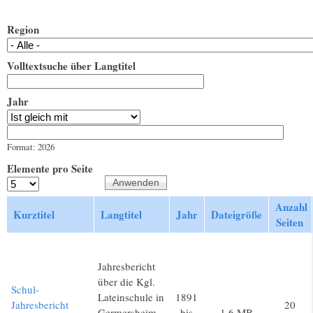
Region
Volltextsuche über Langtitel
Jahr
Jahr
Datum
Format: 2026
Elemente pro Seite
Anzahl
Kurztitel
Langtitel
Jahr
Dateigröße
Seiten
Jahresbericht
über die Kgl.
Schul-
Lateinschule in
1891
Jahresbericht
20
Germersheim
bis
1,6 MB