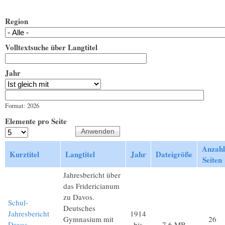
Region
Volltextsuche über Langtitel
Jahr
Jahr
Datum
Format: 2026
Elemente pro Seite
Anzahl
Kurztitel
Langtitel
Jahr
Dateigröße
Seiten
Jahresbericht über
das Fridericianum
zu Davos.
Schul-
Deutsches
Jahresbericht
1914
Gymnasium mit
26
Davos
bis
7,6 MB