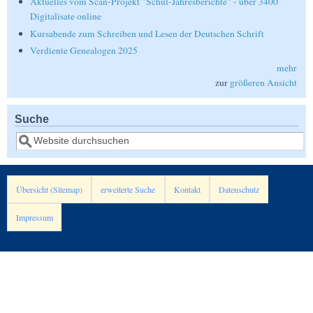
Aktuelles vom Scan-Projekt "Schul-Jahresberichte" - über 3400
Digitalisate online
Kursabende zum Schreiben und Lesen der Deutschen Schrift
Verdiente Genealogen 2025
mehr
zur
größeren Ansicht
Suche
Suche
Übersicht (Sitemap)
erweiterte Suche
Kontakt
Datenschutz
Impressum