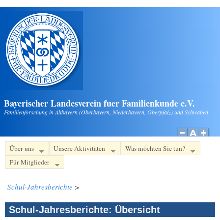
Direkt zum Inhalt
Bayerischer Landesverein fuer Familienkunde e.V.
Familienforschung in Altbayern (Oberbayern, Niederbayern, Oberpfalz) und Schwaben
Über uns
Unsere Aktivitäten
Was möchten Sie tun?
Für Mitglieder
Schul-Jahresberichte
>
Schul-Jahresberichte: Übersicht