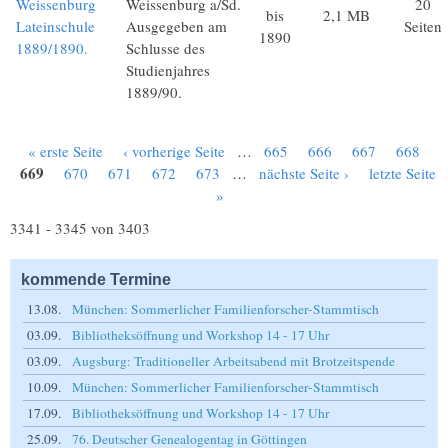
Weissenburg
Weissenburg a/Sd.
20
bis
2,1 MB
Lateinschule
Ausgegeben am
Seiten
1890
1889/1890.
Schlusse des
Studienjahres
1889/90.
« erste Seite
‹ vorherige Seite
…
665
666
667
668
Seiten
669
670
671
672
673
…
nächste Seite ›
letzte Seite
»
3341 - 3345 von 3403
kommende Termine
13.08.
München: Sommerlicher Familienforscher-Stammtisch
03.09.
Bibliotheksöffnung und Workshop 14 - 17 Uhr
03.09.
Augsburg: Traditioneller Arbeitsabend mit Brotzeitspende
10.09.
München: Sommerlicher Familienforscher-Stammtisch
17.09.
Bibliotheksöffnung und Workshop 14 - 17 Uhr
25.09.
76. Deutscher Genealogentag in Göttingen