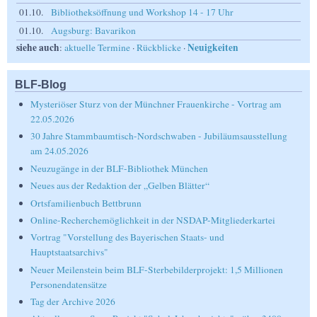
01.10.
Bibliotheksöffnung und Workshop 14 - 17 Uhr
01.10.
Augsburg: Bavarikon
siehe auch
Neuigkeiten
:
aktuelle Termine
·
Rückblicke
·
BLF-Blog
Mysteriöser Sturz von der Münchner Frauenkirche - Vortrag am
22.05.2026
30 Jahre Stammbaumtisch-Nordschwaben - Jubiläumsausstellung
am 24.05.2026
Neuzugänge in der BLF-Bibliothek München
Neues aus der Redaktion der „Gelben Blätter“
Ortsfamilienbuch Bettbrunn
Online-Recherchemöglichkeit in der NSDAP-Mitgliederkartei
Vortrag "Vorstellung des Bayerischen Staats- und
Hauptstaatsarchivs"
Neuer Meilenstein beim BLF-Sterbebilderprojekt: 1,5 Millionen
Personendatensätze
Tag der Archive 2026