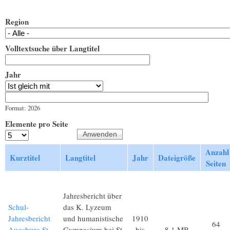
Region
Volltextsuche über Langtitel
Jahr
Jahr
Datum
Format: 2026
Elemente pro Seite
Anzahl
Kurztitel
Langtitel
Jahr
Dateigröße
Seiten
Jahresbericht über
Schul-
das K. Lyzeum
Jahresbericht
und humanistische
1910
64
Augsburg St.
Gymnasium bei St.
bis
8,1 MB