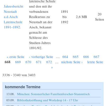
lateinische Schule
Jahresbericht
und den mit ihr
Neustadt
verbundenen
1891
20
a.d.Aisch
Realkursus zu
bis
2,6 MB
Seiten
Lateinschule
Neustadt an der
1892
1891-1892.
Aisch, bekannt
gemacht am
Schlusse des
Studien-Jahres
1891/92.
« erste Seite
‹ vorherige Seite
…
664
665
666
667
Seiten
668
669
670
671
672
…
nächste Seite ›
letzte Seite
»
3336 - 3340 von 3403
kommende Termine
13.08.
München: Sommerlicher Familienforscher-Stammtisch
03.09.
Bibliotheksöffnung und Workshop 14 - 17 Uhr