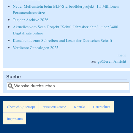
Neuer Meilenstein beim BLF-Sterbebilderprojekt: 1,5 Millionen
Personendatensätze
Tag der Archive 2026
Aktuelles vom Scan-Projekt "Schul-Jahresberichte" - über 3400
Digitalisate online
Kursabende zum Schreiben und Lesen der Deutschen Schrift
Verdiente Genealogen 2025
mehr
zur
größeren Ansicht
Suche
Suche
Übersicht (Sitemap)
erweiterte Suche
Kontakt
Datenschutz
Impressum