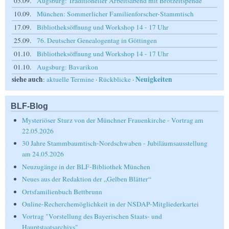
03.09.
Augsburg: Traditioneller Arbeitsabend mit Brotzeitspende
10.09.
München: Sommerlicher Familienforscher-Stammtisch
17.09.
Bibliotheksöffnung und Workshop 14 - 17 Uhr
25.09.
76. Deutscher Genealogentag in Göttingen
01.10.
Bibliotheksöffnung und Workshop 14 - 17 Uhr
01.10.
Augsburg: Bavarikon
siehe auch
Neuigkeiten
:
aktuelle Termine
·
Rückblicke
·
BLF-Blog
Mysteriöser Sturz von der Münchner Frauenkirche - Vortrag am
22.05.2026
30 Jahre Stammbaumtisch-Nordschwaben - Jubiläumsausstellung
am 24.05.2026
Neuzugänge in der BLF-Bibliothek München
Neues aus der Redaktion der „Gelben Blätter“
Ortsfamilienbuch Bettbrunn
Online-Recherchemöglichkeit in der NSDAP-Mitgliederkartei
Vortrag "Vorstellung des Bayerischen Staats- und
Hauptstaatsarchivs"