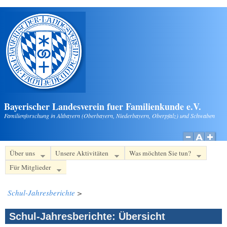
Direkt zum Inhalt
Bayerischer Landesverein fuer Familienkunde e.V.
Familienforschung in Altbayern (Oberbayern, Niederbayern, Oberpfalz) und Schwaben
Über uns
Unsere Aktivitäten
Was möchten Sie tun?
Für Mitglieder
Schul-Jahresberichte
>
Schul-Jahresberichte: Übersicht