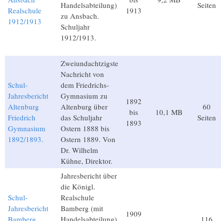
Handelsabteilung)
Seiten
Realschule
1913
zu Ansbach.
1912/1913
Schuljahr
1912/1913.
Zweiundachtzigste
Nachricht von
Schul-
dem Friedrichs-
Jahresbericht
Gymnasium zu
1892
Altenburg
Altenburg über
60
bis
10,1 MB
Friedrich
das Schuljahr
Seiten
1893
Gymnasium
Ostern 1888 bis
1892/1893.
Ostern 1889. Von
Dr. Wilhelm
Kühne, Direktor.
Jahresbericht über
die Königl.
Schul-
Realschule
Jahresbericht
Bamberg (mit
1909
Bamberg
Handelsabteilung)
116