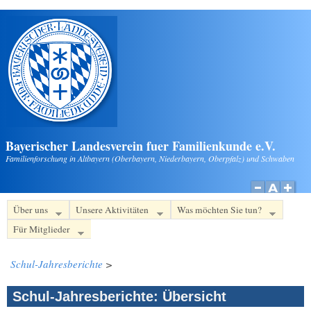
Direkt zum Inhalt
Bayerischer Landesverein fuer Familienkunde e.V.
Familienforschung in Altbayern (Oberbayern, Niederbayern, Oberpfalz) und Schwaben
Über uns
Unsere Aktivitäten
Was möchten Sie tun?
Für Mitglieder
Schul-Jahresberichte
>
Schul-Jahresberichte: Übersicht