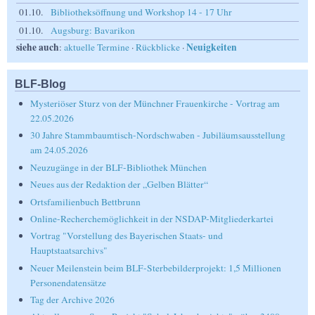
01.10.
Bibliotheksöffnung und Workshop 14 - 17 Uhr
01.10.
Augsburg: Bavarikon
siehe auch
Neuigkeiten
:
aktuelle Termine
·
Rückblicke
·
BLF-Blog
Mysteriöser Sturz von der Münchner Frauenkirche - Vortrag am
22.05.2026
30 Jahre Stammbaumtisch-Nordschwaben - Jubiläumsausstellung
am 24.05.2026
Neuzugänge in der BLF-Bibliothek München
Neues aus der Redaktion der „Gelben Blätter“
Ortsfamilienbuch Bettbrunn
Online-Recherchemöglichkeit in der NSDAP-Mitgliederkartei
Vortrag "Vorstellung des Bayerischen Staats- und
Hauptstaatsarchivs"
Neuer Meilenstein beim BLF-Sterbebilderprojekt: 1,5 Millionen
Personendatensätze
Tag der Archive 2026