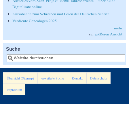
Aktuelles vom Scan-Projekt "Schul-Jahresberichte" - über 3400
Digitalisate online
Kursabende zum Schreiben und Lesen der Deutschen Schrift
Verdiente Genealogen 2025
mehr
zur
größeren Ansicht
Suche
Suche
Übersicht (Sitemap)
erweiterte Suche
Kontakt
Datenschutz
Impressum