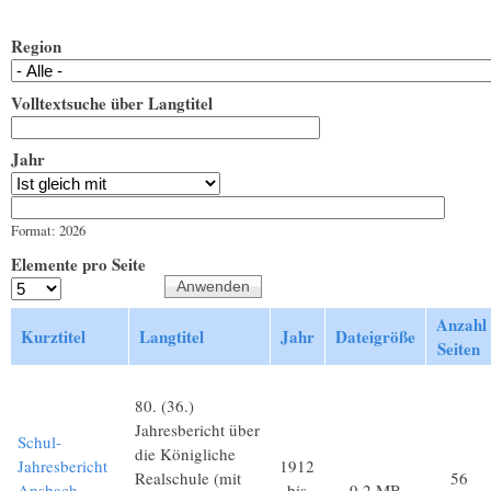
Region
Volltextsuche über Langtitel
Jahr
Jahr
Datum
Format: 2026
Elemente pro Seite
Anzahl
Kurztitel
Langtitel
Jahr
Dateigröße
Seiten
80. (36.)
Jahresbericht über
Schul-
die Königliche
Jahresbericht
1912
Realschule (mit
56
Ansbach
bis
9,2 MB