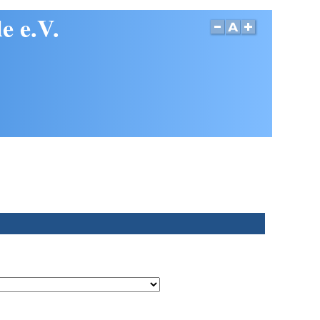
e e.V.