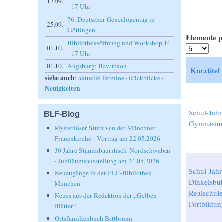
17.09.
- 17 Uhr
76. Deutscher Genealogentag in
25.09.
Göttingen
Elemente p
Bibliotheksöffnung und Workshop 14
01.10.
- 17 Uhr
01.10.
Augsburg: Bavarikon
Kurztitel
siehe auch
:
aktuelle Termine
·
Rückblicke
·
Neuigkeiten
Schul-Jah
BLF-Blog
Gymnasiu
Mysteriöser Sturz von der Münchner
Frauenkirche - Vortrag am 22.05.2026
30 Jahre Stammbaumtisch-Nordschwaben
- Jubiläumsausstellung am 24.05.2026
Schul-Jahr
Neuzugänge in der BLF-Bibliothek
Dinkelsbü
München
Realschule
Neues aus der Redaktion der „Gelben
Fortbildu
Blätter“
Ortsfamilienbuch Bettbrunn