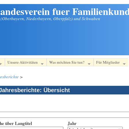
andesverein fuer Familienkund
n (Oberbayern, Niederbayern, Oberpfalz) und Schwaben
Unsere Aktivitäten
Was möchten Sie tun?
Für Mitglieder
esberichte
>
Jahresberichte: Übersicht
he über Langtitel
Jahr