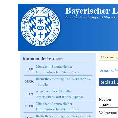
Bayerischer L
Direkt zum Inhalt
Familienforschung in Altbayer
Über uns
kommende Termine
München: Sommerlicher
13.08.
Schul-Jahr
Familienforscher-Stammtisch
Bibliotheksöffnung und Workshop 14
03.09.
Schul-
- 17 Uhr
Augsburg: Traditioneller
03.09.
Arbeitsabend mit Brotzeitspende
Region
München: Sommerlicher
10.09.
Familienforscher-Stammtisch
Volltextsuc
Bibliotheksöffnung und Workshop 14