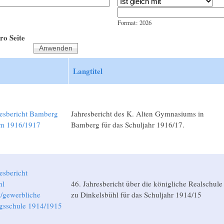
Jahr
Datum
Format: 2026
ro Seite
Langtitel
resbericht Bamberg
Jahresbericht des K. Alten Gymnasiums in
m 1916/1917
Bamberg für das Schuljahr 1916/17.
esbericht
hl
46. Jahresbericht über die königliche Realschule
/gewerbliche
zu Dinkelsbühl für das Schuljahr 1914/15
ngsschule 1914/1915