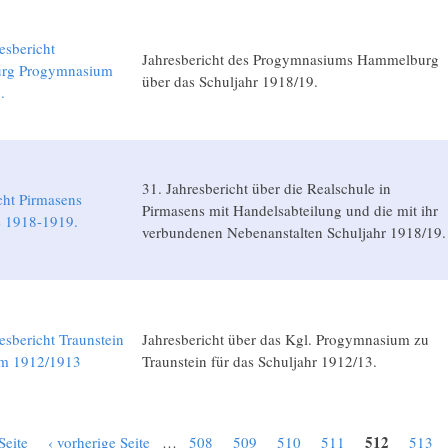
esbericht
Jahresbericht des Progymnasiums Hammelburg
rg Progymnasium
über das Schuljahr 1918/19.
.
31. Jahresbericht über die Realschule in
cht Pirmasens
Pirmasens mit Handelsabteilung und die mit ihr
e 1918-1919.
verbundenen Nebenanstalten Schuljahr 1918/19.
esbericht Traunstein
Jahresbericht über das Kgl. Progymnasium zu
m 1912/1913
Traunstein für das Schuljahr 1912/13.
512
Seite
‹ vorherige Seite
…
508
509
510
511
513